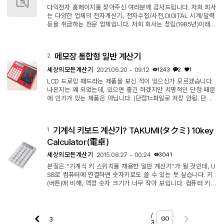
맞고 폐업한 듯 합...
다익전자 홈페이지를 찾아주신 여러분께 감사드립니다. 저희 회사
는 다양한 업체의 전자계산기, 전자수첩/사전,DIGITAL 시계/달력
등을 취급하는 전문 업체입니다. 저희 회사는 창립(1985년)이래
지금껏 외형보다는 내실있는 성장을 추구 하면서 국내 전자계산
기 시장을 리드하는 기업으로 발전하고 있습니다. 귀사의 업무에
조금이나마 도움이 되고자 최선을 을 다하려고 항상 노력하고 있
메모장 통합형 일반 계산기
2
으며, 작은 물건 하나라도 성심 성의껏 정성을 다해 상담에서 배
송까지 책임을 다하겠습니다. 최고품질의 제품을 구비하고 있으니
세상의모든계산기
2021.06.20 - 09:12
1243
2
1
검토해 보시고 문...
LCD 드로잉 패드라는 제품을 보신 적이 있으신가 모르겠습니다.
나온지는 꽤 되었는데, 있으면 좋긴 하겠지만 치명적인 단점 때문
에 인기가 있는 제품은 아닙니다. (단점1=파일로 저장 안됨. 단점2
=기록 일부분만 지우기 불가) 그냥 심심할 때 끄적끄적 하는 낙서
장 정도로 보시면 됩니다. 이게 (일반)계산기랑 결합된 제품이 있
더라구요. (공학용 계산기는 일반적으로 변수에 저장이 가능하니
기계식 키보드 계산기? TAKUMI(タクミ) 10key
1
까 크게 필요는 없긴 한데... 그래도 있으면 좋나?) 가격은 알리 직
초
20
반
정
도
로
보
이
고
비
싼
게
구 기준으로 10
Calculator(電卓)
정도인데 기능상
초
반
정
도
로
보
이
고
비
싼
게
장점은 보이...
세상의모든계산기
2015.08.27 - 00:24
3041
본질은 "기계식 키 스위치를 채용한 일반 계산기"가 될 것인데, U
SB로 컴퓨터에 연결하면 숫자키로도 쓸 수 있는 듯 싶습니다. 키
(버튼)에 비해, 액정 숫자 크기가 너무 작아 보입니다. 컴퓨터 키보
드의 10Key로 만들었다는 특징이 있을 뿐, 계산기로서의 기능
은?? 글쎄요... http://www.timus.co.jp/shopdetail/0080050000
07/ 여기서 3990엔에 판매되고 있는데, 단종되었을 것 같기도 하
/
고... : 링크 죽었네요. 위 동영상은 원래의 XM(Simply ALPS) Cre
GO
3