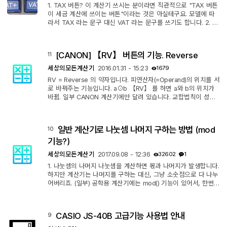
1. TAX 버튼? 이 계산기 쓰시는 분이라면 직관적으로 "TAX 버튼
이 세금 계산에 쓰이는 버튼"이라는 것은 아실테구요. 모델에 따
라서 TAX 라는 문구 대신 VAT 라는 문구를 쓰기도 합니다. 2. 사
용 방법 2-1. Canon HS-1210TS 1단계 : VAT 설정 : % 단위로 입
력합니다. 【CA】 【VAT+】 【10】 【VAT+】 2단계 : VAT+
계산 : 세전금액을 알고 있고, 세금을 더할 때 【2000】 【VAT
[CANON] 【RV】 버튼의 기능. Reverse
11
+】 결과표시 : VAT+ / 2,200 【VAT+】 결과 표시 : VAT금액 /
200 【VAT+】 결과 표시 : 2,000 【VAT+】 누르면 계속 3개
세상의모든계산기
2016.01.31 - 15:23
1679
의 결과값이 순환되며 표시됩니다. 3단...
RV = Reverse 의 약자입니다. 피연산자(=Operand)의 위치를 서
로 바꿔주는 기능입니다. a⊙b 【RV】 를 하면 a와 b의 위치가
바뀜. 일부 CANON 계산기에만 달려 있습니다. 교합법칙이 성립
하는 연산(더하기나 곱하기)에서는 아무 영향이 없습니다. a⊙b=
b⊙a 이므로 교합법칙이 성립하지 않는 연산(빼기나 나누기)에는
영향이 있습니다. 【5】【÷】【1】【=】 결과 5 【5】【÷】
일반 계산기로 나눗셈 나머지 구하는 방법 (mod
10
【1】【RV】【=】 결과 0.2 (5와 1의 위치가 바뀌어서 '1÷5'가
계산됨)
기능?)
세상의모든계산기
2017.09.08 - 12:36
32602
1
1. 나눗셈의 나머지 나눗셈을 계산하면 몫과 나머지가 발생합니다.
하지만 계산기는 나머지를 구하는 대신, 그냥 소숫점으로 다 나누
어버리죠. (일부) 공학용 계산기에는 mod() 기능이 있어서, 한번에
나머지를 구할 수 있습니다만, 일반 계산기에는 이 기능이 없습니
다. 2. 일반 계산기로 나눗셈의 나머지 값 구하기 #1 나눗셈에서
정수부분은 몫에 해당하고, (정수부분을 제외한) 소수부분이 나머
CASIO JS-40B 고급기능 사용법 안내
9
지에 해당합니다. 소수부분 = 나머지÷제수 가 되니까, 나머지 =
소수부분×제수 로 값을 구할 수 있습니다. 예) 333÷7 = 47.5714