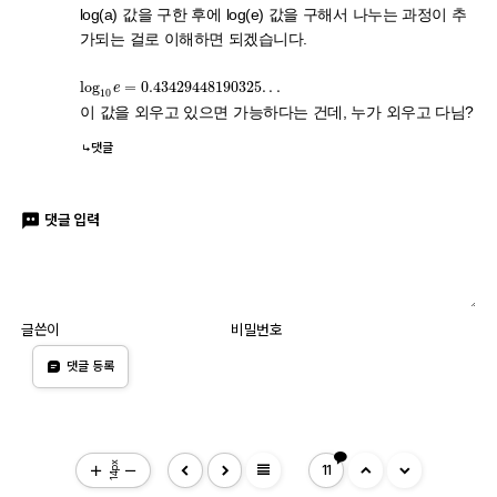
log(a) 값을 구한 후에 log(e) 값을 구해서 나누는 과정이 추
가되는 걸로 이해하면 되겠습니다.
log
10
e
=
0.43429448190325
.
.
.
이 값을 외우고 있으면 가능하다는 건데, 누가 외우고 다님?
댓글
댓글 입력
글쓴이
비밀번호
댓글 등록
view_headline
14px
11