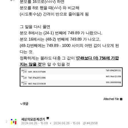
분모를 16으로(√√√√) 하면
분모를 8로 했을 때(√√√) 와 비교해
(시도횟수상) 간격이 반으로 줄어들게 됨
그 말을 다시 풀면
분모 8에서는 (24-1) 번째에 749.89 가 나왔으니,
분모 16에서는 (48-2) 번째에 749.89 가 나오고,
(48-1)번째에는 749.89 - 1000 사이의 어떤 값이 나오게 된
다는 것.
정확하게는 몰라도 대충 그 값이
'(749보다 더) 756에 가깝
지는 않을 것'
은 알 수 있을 것
Attached file
댓글
세상의모든계산기
2
#42958
2024.06.26 - 15:08
2024.06.26 - 15:06