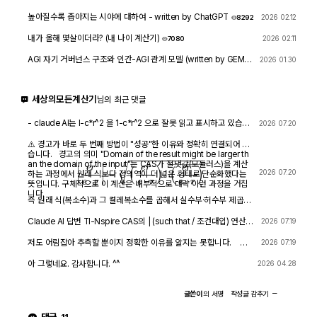
확인하려면?
1763
4
높아질수록 좁아지는 시야에 대하여 - written by ChatGPT
2026 02.12
8292
내가 올해 몇살이더라? (내 나이 계산기)
2026 02.11
7080
AGI 자기 거버넌스 구조와 인간-AGI 관계 모델 (written by GEMIN
2026 01.30
I & GPT)
8463
1
세상의모든계산기
님의 최근 댓글
- claude AI는 l-c*r^2 을 1-c*r^2 으로 잘못 읽고 표시하고 있습니
2026 07.20
다. - TI-nspire CAS 계산기에 l-c*r^2 ≥0 을 조건에 추가해 계산
해 보아도 결과는 바뀌지 않습니다.
⚠️ 경고가 바로 두 번째 방법이 "성공"한 이유와 정확히 연결되어 있
습니다. 경고의 의미 "Domain of the result might be larger th
an the domain of the input"는 CAS가 절댓값(모듈러스)을 계산
|
e
r
e
⋅
r
|
=
(
e
r
e
⋅
r
)
⋅
(
e
r
e
⋅
r
)
―
2026 07.20
하는 과정에서 원래 식보다 정의역이 더 넓은 형태로 단순화했다는
뜻입니다. 구체적으로 이 계산은 내부적으로 대략 이런 과정을 거칩
니다.
즉 원래 식(복소수)과 그 켤레복소수를 곱해서 실수부·허수부 제곱합
을 만들고, 거기에 다시 제곱근을 씌우는 과정입니다. 이 과정에서
√(x²) → x 또는 √a·√b → √(ab) 같은 규칙들이 쓰이는데, 이런
Claude AI 답변 TI-Nspire CAS의 | (such that / 조건대입) 연산자
2026 07.19
규칙들은 x가 실수이고 0 이상일 때만 엄밀하게 성립합니다. CAS는
는 대입 시점의 수식 형태를 그대로 두고 기호만 치환하는 연산입니
이 조건들을 일일이 다 추적하지 않고 넘어가면서, 원래는 (e≠0, r+l
다. 대입 후에 처음부터 다시 "실수부/허수부 분리, 유리화" 같은 재간
저도 어림잡아 추측할 뿐이지 정확한 이유를 알지는 못합니다. 질
2026 07.19
·ω·i ≠ 0 등) 복소수 특유의 좁은 정의역을 가진 식을, r, l, ω가 어떤
소화를 자동으로 수행하지 않습니다. 이 차이가 지금 보신 결과 차이
문하신 사진을 그대로 (Gemini 3.5 Flash / ChatGPT / Claude So
실수여도(부호 무관하게) 정의되는 1/√(r²+l²·ω²)라는 더 넓은 정의
의 핵심입니다. 첫 번째 경우 (|er/(e·r)| | con_1 and con → 실패) 이
nnet 5) AI에 넣어 보니 claude AI 가 제일 합리적인 답변을 주어서
아 그렇네요. 감사합니다. ^^
2026 04.28
역의 식으로 바꿔버린 것입니다. CAS는 이 손실을 감지하고 경고를
시점의 식은 아직 r + l·ω·i 형태의 복소수 그대로입니다 (i가 살아있
이를 붙여 넣습니다.
띄운 것입니다. 이게 왜 조건 대입 성공과 연결되는가 정리하면, 이
음). 여기에 con_1: ω = √(1-c·r²)/(√c·l)을 대입하면, 분모 안에 i ·
경고는 사실상 이런 뜻입니다. "나는 이 결과를 만들면서 원래 식이
√(1-c·r²) 라는 항이 새로 생깁니다. 문제는 CAS가 √(1-c·r²)이 실
글쓴이
의
서명
작성글
감추기
가지고 있던 정의역 제약 정보(부호 조건, i 관련 조건 등)를 이미 버
수인지(즉 1-c·r² ≥ 0인지) 판단할 근거가 없다는 겁니다. 저장해 두
렸다." 바로 이 "정의역 정보를 버린" 상태가 이후 con_1 대입을 매
신 con 조건은 c>0, l>0, r>0뿐이고, 1-c·r²≥0이라는 조건은 포함