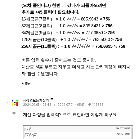
(오차 줄인다고) 한번 더 갔다가 되돌아오려면
추가로 +45 클릭이 필요합니다.
16제곱근(7클릭) : × 1 0 √√√√ = 865.9643
> 756
32제곱근(8클릭) : ÷ 1 0 √√√√√ = 805.8421
> 756
64제곱근(9클릭) : ÷ 1 0 √√√√√√ = 777.3650
> 756
128제곱근(10클릭) : ÷ 1 0 √√√√√√√ = 763.5060
> 756
256제곱근(11클릭) : ÷ 1 0 √√√√√√√√ = 756.6695 ≒ 756
버튼 입력 횟수가 줄어드는 것도 좋지만,
계산중 M을 부르고 지우고 더하고 하는 관리과정이 빠지니
까 훨씬 수월합니다.
댓글
세상의모든계산기
2
#43335
2024.07.01 - 05:45
2024.07.01 - 05:17
0
계산 과정을 입체적? 으로 표현하면 이렇게 되구요.