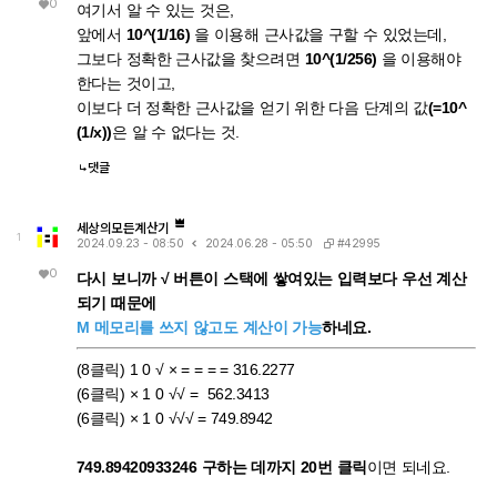
0
여기서 알 수 있는 것은,
앞에서
10^(1/16)
을 이용해 근사값을 구할 수 있었는데,
그보다 정확한 근사값을 찾으려면
10^(1/256)
을 이용해야
한다는 것이고,
이보다 더 정확한 근사값을 얻기 위한 다음 단계의 값
(=10^
(1/x))
은 알 수 없다는 것.
댓글
세상의모든계산기
1
#42995
2024.09.23 - 08:50
2024.06.28 - 05:50
0
다시 보니까 √ 버튼이 스택에 쌓여있는 입력보다 우선 계산
되기 때문에
M 메모리를 쓰지 않고도 계산이 가능
하네요.
(8클릭) 1 0 √ × = = = = 316.2277
(6클릭) × 1 0 √√ = 562.3413
(6클릭) × 1 0 √√√ = 749.8942
749.89420933246 구하는 데까지 20번 클릭
이면 되네요.