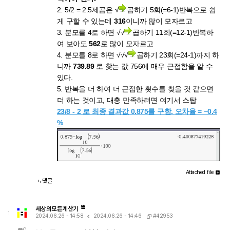
2. 5/2 = 2.5제곱은 √
곱하기 5회(=6-1)반복으로 쉽
게 구할 수 있는데
316
이니까 많이 모자르고
3. 분모를 4로 하면 √√
곱하기 11회(=12-1)반복하
여 보아도
562
로 많이 모자르고
4. 분모를 8로 하면 √√√
곱하기 23회(=24-1)까지 하
니까
739.89
로 찾는 값 756에 매우 근접함을 알 수
있다.
5. 반복을 더 하여 더 근접한 횟수를 찾을 것 같으면
더 하는 것이고, 대충 만족하려면 여기서 스탑
23/8 - 2 로 최종 결과값 0.875를 구함.
오차율 = −0.4
%
Attached file
댓글
세상의모든계산기
1
#42953
2024.06.26 - 14:58
2024.06.26 - 14:46
0