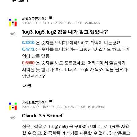
댓글
11
끄럽게 만드는 원인입니다. 첫 번째 시도에서는 i가 살아있는 원래 식
되어 있지 않습니다. 그래서 CAS는 i와 이 무리식을 더 정리(유리화,
에 조건을 대입했기 때문에, CAS가 √(1-c·r²)이 실수인지(정의역
실수부·허수부 재결합)하지 못하고 있는 그대로 남겨둡니다. 결과에
조건: 1-c·r² ≥ 0) 계속 추적하려고 했고, 그 정보가 con에 없어서
여전히 i가 보이는 이유입니다. 두 번째 경우 (결과값 1/√(r²+l²·ω²)
더 이상 정리를 못 하고 멈췄습니다. 두 번째 시도에서는 절댓값 계
에 대입 → 성공) |er/(e·r)| (절댓값/모듈러스) 연산은 그 자체로 이미
산 단계에서 이미 그런 세밀한 정의역 추적을 CAS 스스로 포기(단
"복소수 → 실수" 변환을 완료한 결과입니다. 즉 1/√(r²+l²·ω²)에는
세상의모든계산기
순화)했기 때문에, 이후 ω에 무리식을 대입해도 "이게 실수가 맞
더 이상 i가 없고, 순수하게 r, l, ω로만 이루어진 실수식입니다. 이 식
#41456
2024.10.13 - 07:49
2024.06.16 - 01:56
나?" 하는 검증 절차 없이 그냥 대수적으로 치환·정리해 버립니다. 그
에 ω = con_1을 대입하는 것은 그냥 실수 대수식에 실수 대입하는
래서 깔끔하게 √c/√l이 나온 겁니다. 한 줄 요약 절댓값 계산 시 뜬
'log3, log5, log2 값을 내가 알고 있었나?'
것이므로, i와 무리식이 뒤엉키는 문제 자체가 발생하지 않습니다. 그
0
"정의역이 넓어졌을 수 있다"는 경고는, CAS가 그 순간에 원래 식의
래서 바로 깔끔하게 √c/√l로 정리됩니다. 정리하면 절댓값(모듈러
엄밀한 조건(정의역)을 놓쳤다는 신호이고, 바로 그 "조건을 놓친 상
스) 계산은 "이 값들이 실수다"라는 가정을 이미 내부적으로 써서 i를
0.3010
은 숫자를 보니까 '아하!' 하고 기억이 나는군요.
태"이기 때문에 뒤에 이어지는 조건식 대입이 막힘없이 진행된 것입
제거하는 연산입니다. 그 연산을 조건 대입 이전에 해두면, 이후 대입
니다. 다만 그 대가로, 결과인 1/√(r²+l²·ω²)이나 최종 √c/√l이 원
은 단순 실수 대입이라 문제없이 정리됩니다. 반대로 i가 남아있는 식
0.4771
은 숫자를 보니까 '아~~ 그랬던 것 같기도 하고...' 기
래 회로 조건(i≠0이 되는 경계, 분모가 0이 되는 경우 등)에서는 엄
에 무리식을 포함한 조건을 먼저 대입하면, 그 무리식의 실수성/부호
억이 날듯 말듯
밀히 성립하지 않을 수 있다는 점은 감안하셔야 합니다. 실제 물리적
에 대한 가정이 없어서 CAS가 i를 소거하는 재간소화를 못 하고 멈
으로는 r, l, c > 0이고 결과도 물리적으로 타당한 형태라 문제없어
춰버립니다. 실용적 팁: 복소식에 조건을 대입해야 할 때는 가능하면
0.6990
은 숫자를 봐도 모르겠네요. 머리속에서 깔끔하게
보이지만, 수학적 엄밀성 측면에서는 "정의역이 넓어진 근사적 결
절댓값·실수화(유리화) 등을 먼저 끝내서 i를 없앤 뒤 조건을 대입하
지워진 듯 합니다. 아... 1-log2 = log5 가 되죠. 외울 필요가
과"라는 꼬리표가 붙어있는 셈입니다.
거나, 대입 후 결과에 다시 simplify/expand/combine 같은 명령을
한 번 더 걸어주면 (필요한 도메인 조건과 함께) 정리가 되는 경우가
없었던건가?
많습니다.
댓글
세상의모든계산기
#42946
2024.06.26 - 15:34
2024.06.26 - 14:05
Claude 3.5 Sonnet
0
질문 : 상용로그 log(7.56) 을 구하려고 해. 1. 로그표를 사용
할 수 없고, 2. 공학용 계산기를 사용할 수 없어. 3. 상용로그