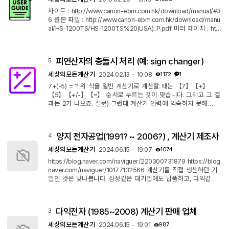
9778 E를 DMS 형식으로 ...
사이트 : http://www.canon-ebm.com.hk/download/manual/#3
6 원본 파일 : http://www.canon-ebm.com.hk/download/manu
al/HS-1200TS/HS-1200TS%20(USA)_P.pdf 미러 페이지 : http
s://drive.google.com/file/d/0BzkkoqpratPqeHVRUTl3VVBjX
28/view?usp=sharing
피연산자의 충돌시 처리 (예: sign changer)
5
세상의모든계산기
2024.02.13 - 10:08
1172
1
7+(-5) = ? 위 식을 일반 계산기로 계산할 때는 【7】【+】
【5】【+/-】【=】 순서로 누르는 것이 맞습니다. 그리고 그 결
과는 2가 나오죠. 질문) 그런데 계산기 입력에 익숙하지 못해
【7】【+】【+/-】【5】【=】 순서로 잘 못 눌렀다면 그 결과
로 몇이 나올까요? 답) (아직까지 확인된 바로는) 2 가지 경우가
있습니다. 1) 카시오 K타입의 경우 = 12 2) 그 외 계산기인 경우 =
양지 전자공업(1991? ~ 2006?) , 계산기 제조사
4
-2 이런 차이가 발생한 것은 operator 에게 필요한 oprerand가
바로 나오지 않고 다른 operator가 등장했기 때문인데요. 이러한
세상의모든계산기
2024.06.15 - 19:07
1074
예외상황을 계산기가 어떻게 ...
https://blog.naver.com/naviguer/220300731879 https://blog.
naver.com/naviguer/10177132566 계산기를 직접 생산하던 기
업인 것은 맞나봅니다. 삼성같은 대기업에도 납품하고, 다익같은
중(x)소기업에도 납품하고, 만들어달라고 하면 어디라도 납품하던
곳이었던 듯 싶어요. 글꼴이나 디자인을 보면 약간 일본삘이 나는
데, 기술제휴를 받았을 수도 있고, 아니면 일본 OEM 제품 만들면
다익전자 (1985~2008) 계산기 판매 업체
3
서 배웠다면 배웠을 수도 있고, 아니면 슬쩍 가져다 썼을 수도 있
고... 그런 생각이 드네요. 폐업 정보도 없는 것을 보면 세기말도 못
세상의모든계산기
2024.06.15 - 19:01
987