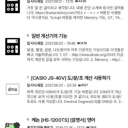
임시닉네임
2021.08.12 - 13:15
4436
285714285714...
가장 잘 쓴 글이라고 생각합니다. 내용 간단 소개와 링크만 걸어둡
니다. https://kuduz.tistory.com/1153 + - × ÷ = 버튼은 사용법
다 아시겠지요. %/sqrt 버튼을 제외한 Memory 기능, GT, TAX
+/TAX- 버튼 및 상단 스위치 사용법을 안내하고 있습니다. 대부
분 여기 있는 내용이나 TAX+/TAX-는 여기 없는 듯 합니다.
일반 계산기의 기능
8
임시닉네임
2021.08.20 - 19:46
1476
덧셈, 뺄셈, 곱셈, 나눗셈이야 아주 기본적인 기능이므로 이것들은
빼고 서술하겠습니다. 1. GT - http://www.allcalc.org/2035 지금
까지 계산된 값을 모두 더하는 기능입니다. 2. Memory - http://
www.allcalc.org/2040 원하는 수를 기억하는 기능입니다. 3. 백
분율 - http://www.allcalc.org/4642 개인적으로는 사용 방법이
복잡하니, 머릿속에서 곱셈으로 변환하여 해결하고 있네요. 4. 셀
[CASIO JS-40V] 도/분/초 계산 사용하기
7
렉터 - http://www.allcalc.org/4916 올림/반올림/버림, 끝 자릿수
설정이 가능합니다. 5. 제곱근 누르고 시간이 약간 걸리는 것을 보
임시닉네임
2021.08.20 - 20:34
1657
아, 개평법을...
좌측 최상단 H/M/S가 도/분/초 기능 버튼입니다. D/M/S가 아닌
것으로 보아 시/분/초를 의도한 것 같으나, 위도와 경도의 도/분/
초로도 사용 가능합니다. Decimal Degree(0.5)를 DMS(0 도 30
분)로 변환 - 변환을 원하는 값을 입력한 뒤 H/M/S 버튼을 누릅니
다. DMS를 Decimal Degree로 변환 - 도 입력 후 [H/M/S] 누르
고, 분 입력 후 [H/M/S] 누르고, 초 입력 후 [H/M/S]를 누릅니다.
캐논 [HS-1200TS] [설명서] 영어
6
예제 1. 1 시간 13 분 50 초는 몇 시간인가? [1] [H/M/S] [13] [H/
M/S] [50] [H/M/S] [H/M/S] - 약 1.23 시간 2. 37.57042 N 126.
세상의모든계산기
2016.02.26 - 13:13
1388