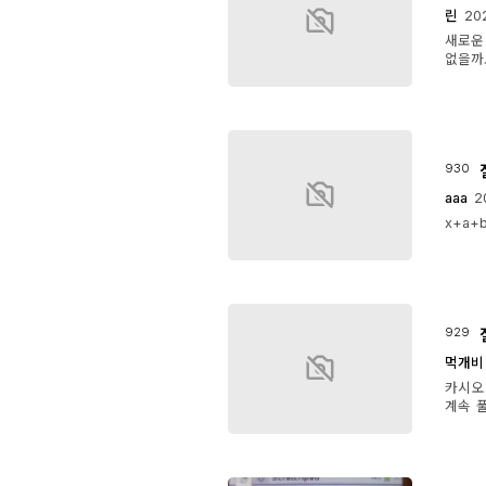
린
202
새로운
없을까
930
aaa
2
x+a+
929
먹개비
카시오
계속 