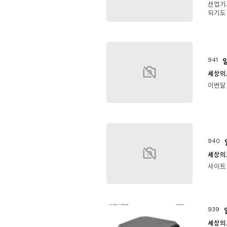
산업기사
되기도
941
세상의
이번달
940
세상의
사이트 
939
세상의