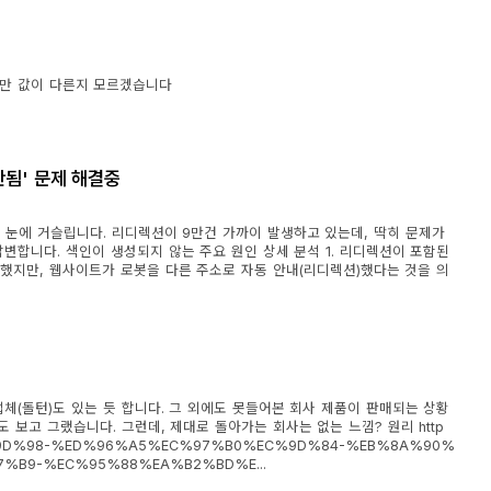
할때만 값이 다른지 모르겠습니다
안됨' 문제 해결중
이 눈에 거슬립니다. 리디렉션이 9만건 가까이 발생하고 있는데, 딱히 문제가
이렇게 답변합니다. 색인이 생성되지 않는 주요 원인 상세 분석 1. 리디렉션이 포함된
 방문했지만, 웹사이트가 로봇을 다른 주소로 자동 안내(리디렉션)했다는 것을 의
업체(돌턴)도 있는 듯 합니다. 그 외에도 못들어본 회사 제품이 판매되는 상황
 보고 그랬습니다. 그런데, 제대로 돌아가는 회사는 없는 느낌? 원리 http
B1%84%EC%9D%98-%ED%96%A5%EC%97%B0%EC%9D%84-%EB%8A%90%
%B9-%EC%95%88%EA%B2%BD%E...