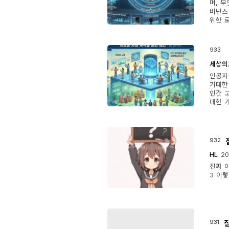
며, 무
버넌스
위한 로
933
세상의
인공지
거대한
인간 
대한 가
932
HL
20
진짜 이
3 이
931