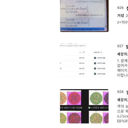
928
거성
2
z=15
927
세상의
1. 
없어서 
페이지 
미합니다
926
세상의
색약 
으로 
s://
EB%8