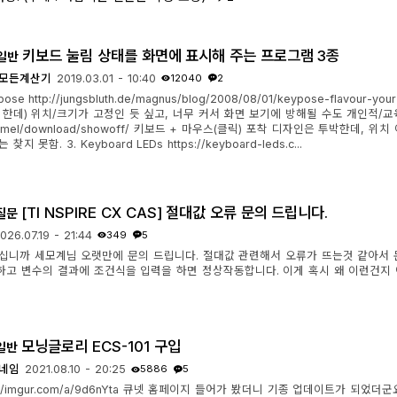
키보드 눌림 상태를 화면에 표시해 주는 프로그램 3종
일반
모든계산기
2019.03.01 - 10:40
12040
2
ypose http://jungsbluth.de/magnus/blog/2008/08/01/keypose-flavo
한데) 위치/크기가 고정인 듯 싶고, 너무 커서 화면 보기에 방해될 수도 개인적/교육적 용도
mmel/download/showoff/ 키보드 + 마우스(클릭) 포착 디자인은 투박한데, 
찾지 못함. 3. Keyboard LEDs https://keyboard-leds.c...
[TI NSPIRE CX CAS] 절대값 오류 문의 드립니다.
질문
026.07.19 - 21:44
349
5
십니까 세모계님 오랫만에 문의 드립니다. 절대값 관련해서 오류가 뜨는것 같아서 
 하고 변수의 결과에 조건식을 입력을 하면 정상작동합니다. 이게 혹시 왜 이런건지 
모닝글로리 ECS-101 구입
일반
네임
2021.08.10 - 20:25
5886
5
s://imgur.com/a/9d6nYta 큐넷 홈페이지 들어가 봤더니 기종 업데이트가 되었