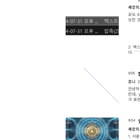
세상의
로또 6
능한 
2. 텍
다: ``
935
조니
2
안녕하십
한대, 
가 표
934
세상의
1. 서