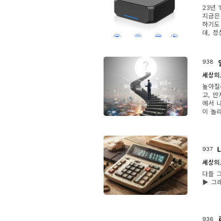
23년 
지금은 
하기도 
데, 정
938
세상의
높아질
고, 
에서 
이 놀라
937
세상의
다들 그
▶ 그
936