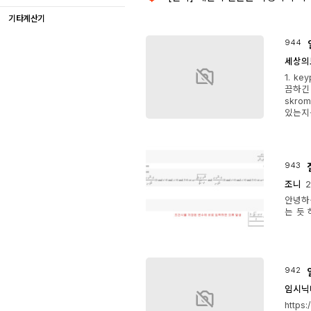
기타계산기
944
세상의
1. ke
끔하긴 
skro
있는지는 
943
조니
2
안녕하
는 듯
942
임시닉
http