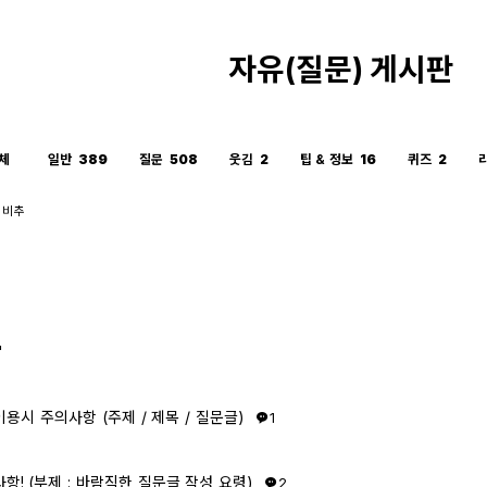
자유(질문) 게시판
체
일반
389
질문
508
웃김
2
팁 & 정보
16
퀴즈
2
비추
"
용시 주의사항 (주제 / 제목 / 질문글)
1
항! (부제 : 바람직한 질문글 작성 요령)
2