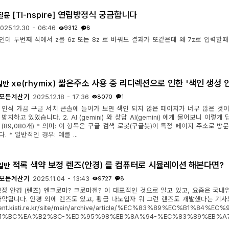
[TI-nspire] 연립방정식 궁금합니다
질문
025.12.30 - 06:46
9312
8
0인데 두번째 식에서 z를 6z 또는 8z 로 바꿔도 결과가 또같은데 왜 7z로 입력
xe(rhymix) 짧은주소 사용 중 리디렉션으로 인한 '색인 생성 
일반
모든계산기
2025.12.18 - 17:36
8070
1
문제 인식 가끔 구글 서치 콘솔에 들어가 보면 색인 되지 않은 페이지가 너무 많은 것
방치하고 있었습니다. 2. AI (gemini) 와 상담 AI(gemini) 에게 물어보니 
(89,080개) * 의미: 이 항목은 구글 검색 로봇(구글봇)이 특정 페이지 주소로
. * 일반적인 경우: 예를 ...
적록 색약 보정 렌즈(안경) 를 컴퓨터로 시뮬레이션 해본다면?
일반
모든계산기
2025.11.04 - 13:43
9727
8
보정 안경 (렌즈) 엔크로마? 크로마젠? 이 대표적인 것으로 알고 있고, 요즘은 국내
파악됩니다. 안경 외에 렌즈도 있고, 황금 나노입자 뭐 그런 렌즈도 개발했다는 기사도
scent.kisti.re.kr/site/main/archive/article/%EC%83%89%EC%
1%BC%EA%B2%8C-%ED%95%98%EB%8A%94-%EC%83%89%EB%A7