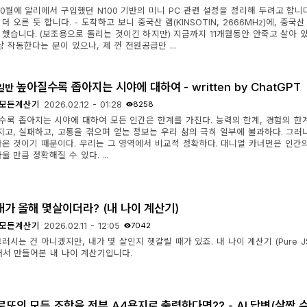
10월에 알리에서 구입했던 N100 기반의 미니 PC 관련 설정을 정리해 두려고 합니다. 
더 오른 듯 합니다. - 도착하고 보니 중국산 램(KINSOTIN, 2666MHz)에, 중국산
했습니다. (보조용으로 돌리는 것이긴 하지만) 지금까지 11개월동안 안죽고 살아 있으
상 작동한다는 분이 있으나, 제 껀 전원공급만 ...
높아질수록 좁아지는 시야에 대하여 - written by ChatGPT
일반
모든계산기
2026.02.12 - 01:28
8258
수록 좁아지는 시야에 대하여 모든 인간은 한계를 가진다. 능력의 한계, 경험의 한계,
만지고, 실패하고, 고통을 겪으며 얻는 정보는 우리 삶의 극히 일부에 불과하다. 그러
나온 것이기 때문이다. 우리는 그 영역에서 비교적 정확하다. 대니얼 카너먼은 인간
울 만큼 정확해질 수 있다. ...
내가 올해 몇살이더라? (내 나이 계산기)
모든계산기
2026.02.11 - 12:05
7042
러시는 건 아니겠지만, 내가 몇 살인지 헷갈릴 때가 있죠. 내 나이 계산기 (Pure 
래서 만들어본 내 나이 계산기입니다.
로또의 모든 조합을 전부 A4용지로 출력한다면?? - AI 답변(살짝 