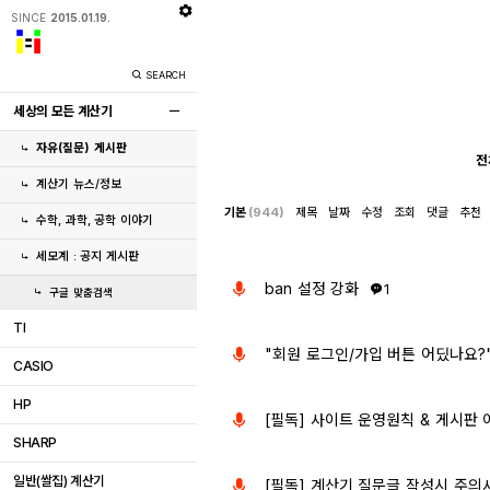
SINCE
2015.01.19.
SEARCH
세상의 모든 계산기
자유(질문) 게시판
전
계산기 뉴스/정보
기본
(944)
제목
날짜
수정
조회
댓글
추천
수학, 과학, 공학 이야기
세모계 : 공지 게시판
ban 설정 강화
1
구글 맞춤검색
TI
"회원 로그인/가입 버튼 어딨나요?
CASIO
HP
[필독] 사이트 운영원칙 & 게시판 이
SHARP
일반(쌀집) 계산기
[필독] 계산기 질문글 작성시 주의사