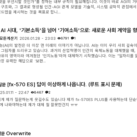
엇을 우선시할 것인가"를 정하는 내부 규칙이 필요해집니다. 이것이 바로 AGI의 거버
 구조와, 그 결과로 형성될 인간-AGI 관계 모델을 기술적, 시스템 공학적 관점에
드맵을 제시하는 것을 목표로 합니...
AI 시대, '기본소득'을 넘어 '기여소득'으로: 새로운 사회 계약을 향한 제
모든계산기
2026.01.28 - 23:03
6791
1
능(AI)의 발전은 더 이상 먼 미래의 이야기가 아닙니다. AI는 이미 우리 사회 깊
 그림자를 드리우고 있습니다. 과거의 산업혁명이 인간의 육체노동을 대체했을 때, 
고유의 영역이라 여겨졌던 '인지노동'마저 대체하기 시작했습니다. 이는 "일자리를 
장 유력한 해답으로 '보편...
[fx-570 ES] 답이 이상하게 나옵니다. (루트 표시 문제)
질문
25.01.11 - 22:47
8467
2
게 제가 질문하는게 웃길수도 있습니다 제가 fx-570ES PLUS를 사용하는데 단순하게
렇게 나와야하는데 제가 대체 뭘 잘못한건지 ㅠㅠ
Overwrite
질문