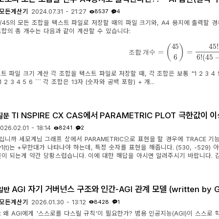
모든계산기
2024.07.31 - 21:27
8537
4
/45의 모든 조합을 텍스트 파일로 저장할 때의 파일 크기와, A4 용지에 출력할 경
조합의 총 개수는 다음과 같이 계산할 수 있습니다:
조합 개수
=
(
45
6
)
=
45
!
6
!
(
4
조
합
개
수
조
합
개
수
스트 파일 크기 계산 각 조합을 텍스트 파일로 저장할 때, 각 조합은 보통 "1 2 3 
` 1 2 3 4 5 6 ``` 각 조합은 13자 (숫자와 공백 포함) + 개...
TI NSPIRE CX CAS에서 PARAMETRIC PLOT 극한값이
질문
026.02.01 - 18:14
8241
2
니까 세모계님 그래프 상에서 PARAMETRIC으로 표현을 할 경우에 TRACE 기능에 
y1(t)는 +무한대가 나타나야 하는데, 특정 숫자를 표현을 해줍니다. (530, -52
현이 되는게 약간 당황스럽습니다. 이에 대한 해답을 아시면 알려주시기 바랍니다. 
AGI 자기 거버넌스 구조와 인간-AGI 관계 모델 (written by G
일반
모든계산기
2026.01.30 - 13:12
8428
1
론: 왜 AGI에게 '스스로를 다스릴 규칙'이 필요한가? 범용 인공지능(AGI)이 스