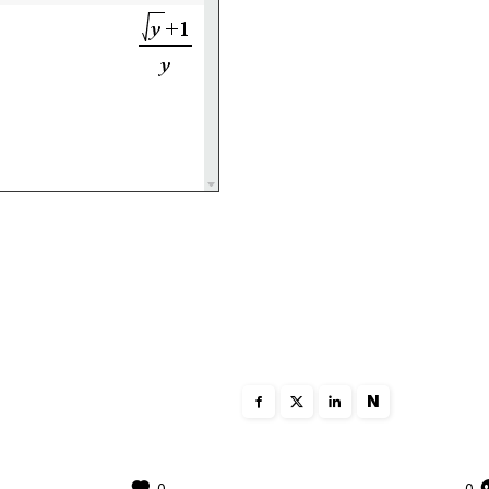
N
0
0