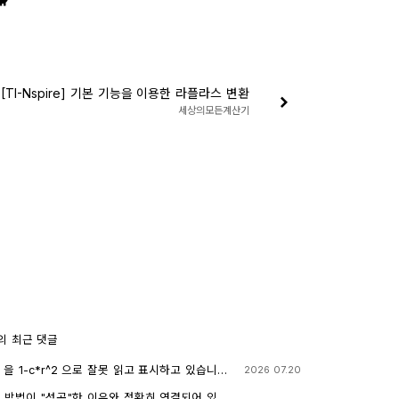
[TI-Nspire] 기본 기능을 이용한 라플라스 변환
세상의모든계산기
의 최근 댓글
로 잘못 읽고 표시하고 있습니다.
2026 07.20
 계산기에 l-c*r^2 ≥0 을 조건에 추가해 계산해 보아
니다.
째 방법이 "성공"한 이유와 정확히 연결되어 있습