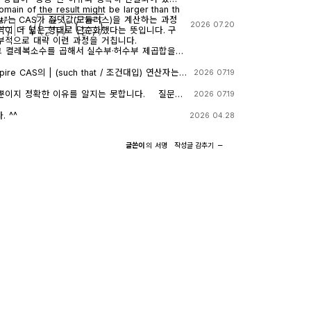
 input"는 CAS가 절댓값(모듈러스)을 계산하는 과정
r
e
⋅
r
|
=
(
e
r
e
⋅
r
)
⋅
(
e
r
e
⋅
r
)
―
2026 07.20
이 더 넓은 형태로 단순화했다는 뜻입니다. 구
부적으로 대략 이런 과정을 거칩니다.
 그 켤레복소수를 곱해서 실수부·허수부 제곱합을
곱근을 씌우는 과정입니다. 이 과정에서 √(x²)
 √(ab) 같은 규칙들이 쓰이는데, 이런 규칙들은 x
2026 07.19
때만 엄밀하게 성립합니다. CAS는 이 조건들을
를 그대로 두고 기호만 치환하는 연산입니다. 대입
어가면서, 원래는 (e≠0, r+l·ω·i ≠ 0 등)
실수부/허수부 분리, 유리화" 같은 재간소화를 자동
이지 정확한 이유를 알지는 못합니다. 질문하
2026 07.19
을 가진 식을, r, l, ω가 어떤 실수여도(부호
. 이 차이가 지금 보신 결과 차이의 핵심입니다.
3.5 Flash / ChatGPT / Claude Sonnet 5)
(r²+l²·ω²)라는 더 넓은 정의역의 식으로 바꿔
on_1 and con → 실패) 이 시점의 식은 아직
 ^^
2026 04.28
이 손실을 감지하고 경고를 띄운 것입니다. 이게
수 그대로입니다 (i가 살아있음). 여기에 con_1: ω =
고는 사실상 이런 뜻입
 대입하면, 분모 안에 i · √(1-c·r²) 라는 항이 새로 생
글쓴이
의
서명
작성글
감추기
이미 버렸다." 바로 이 "정의역 정보를
 저장해 두신 con 조건은 c>0, l>0, r>0뿐이
1 대입을 매끄럽게 만드는 원인입니다. 첫 번째
 조건은 포함되어 있지 않습니다. 그래서 CAS는 i와
 원래 식에 조건을 대입했기 때문에, CAS가 √
리화, 실수부·허수부 재결합)하지 못하고 있는 그
정의역 조건: 1-c·r² ≥ 0) 계속 추적하려고 했고, 그
 i가 보이는 이유입니다. 두 번째 경우 (결
상 정리를 못 하고 멈췄습니다. 두 번째 시도
(e·r)| (절댓값/모듈러스) 연산
계에서 이미 그런 세밀한 정의역 추적을 CAS 스
소수 → 실수" 변환을 완료한 결과입니다. 즉 1/√
때문에, 이후 ω에 무리식을 대입해도 "이게 실수
이상 i가 없고, 순수하게 r, l, ω로만 이루어진 실수식
절차 없이 그냥 대수적으로 치환·정리해 버립니다.
 한 줄 요약 절댓값 계산 시 뜬
와 무리식이 뒤엉키는 문제 자체가 발생하지 않습니
있다"는 경고는, CAS가 그 순간에 원래 식의 엄
l로 정리됩니다. 정리하면 절댓값(모듈러
쳤다는 신호이고, 바로 그 "조건을 놓친 상태"이
 실수다"라는 가정을 이미 내부적으로 써서 i를 제
는 조건식 대입이 막힘없이 진행된 것입니다. 다
√(r²+l²·ω²)이나 최종 √c/√l이 원래 회로 조
대로 i가 남아있는 식에 무리식
 분모가 0이 되는 경우 등)에서는 엄밀히 성립하지
 대입하면, 그 무리식의 실수성/부호에 대한 가정
하셔야 합니다. 실제 물리적으로는 r, l, c > 0
소거하는 재간소화를 못 하고 멈춰버립니다. 실용