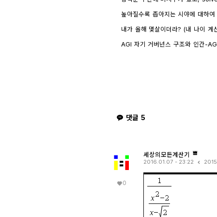
인하려면?
1733
4
높아질수록 좁아지는 시야에 대하여 - wr
내가 올해 몇살이더라? (내 나이 계
AGI 자기 거버넌스 구조와 인간-AGI 관
GPT)
8437
1
댓글
5
세상의모든계산기
2016.01.07 - 23:22
2015
0