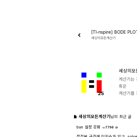
세상의모든계산기
세상의모
계산기는 
혹은
25
계산기를 
세상의모든계산기
님의 최근 글
ban 설정 강화
7796
1
정적분 구간에 미지수가 있고, solv