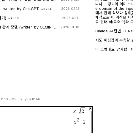
니다. 경고의 의미 "Domain of the result might be larger than th
e domain of the
itten by ChatGPT
2026 02.12
8264
|
e
에서 원래 식보다 정의역
체적으로 이 계산은 내
산기)
2026 02.11
7050
즉 원래 식(복소수)과
만들고, 거기에 다시 제
계 모델 (written by GEMINI &
2026 01.30
→ x 또는 √a·√b →
Claude AI 답변 TI-Nspire CAS의 | (such that / 조건대입) 연산자는
가 실수이고 0 이상일 
대입 시점의 수식 형태
일일이 다 추적하지 않고 넘
후에 처음부터 다시 "
저도 어림잡아 추측할 뿐
복소수 특유의 좁은 정의역
으로 수행하지 않습니다
신 사진을 그대로 (Gemini 
무관하게) 정의되는 1/√
첫 번째 경우 (|er/(e·r)| | c
AI에 넣어 보니 claude AI 가 제일 합리적인 답변을 주어서 이를 붙여
아 그렇네요. 감사합니다.
버린 것입니다. CAS는 
r + l·ω·i 형태의 복소
넣습니다.
왜 조건 대입 성공과 연결되는가 정리하면, 이 경
√(1-c·r²)/(√c·l)을
니다. "나는 이 결과를 만들면서 원래 식이 가지고 있던 정의역 제약 정
깁니다. 문제는 CAS가 √(1-c·r²)이 실수인지(즉 1-c·r² ≥ 0인지) 판단
보(부호 조건, i 관련 조건 등)를 
할 근거가 없다는 겁니다.
버린" 상태가 이후 con_
고, 1-c·r²≥0이라는
시도에서는 i가 살아있는
이 무리식을 더 정리(유
(1-c·r²)이 실수인지(
대로 남겨둡니다. 결과에 여전히
정보가 con에 없어서 더 이
과값 1/√(r²+l²·ω²)에 대입 → 성공) |er/
에서는 절댓값 계산 단
은 그 자체로 이미 "복
스로 포기(단순화)했기 
(r²+l²·ω²)에는 더 
가 맞나?" 하는 검증 
입니다. 이 식에 ω = con_1을 대입하는 것은 그냥 실수 대수식에 실수
#10146
.11.16 - 09:58
그래서 깔끔하게 √c/√l이 나온 겁니다.
대입하는 것이므로, i
"정의역이 넓어졌을 수 
다. 그래서 바로 깔끔하게 √c/√
밀한 조건(정의역)을 놓
스) 계산은 "이 값들이
기 때문에 뒤에 이어지
거하는 연산입니다. 그 연산을 조건 대입 이전에 해두면, 이후 대입은 단
만 그 대가로, 결과인 1/
순 실수 대입이라 문제없이 정리됩니다. 반
건(i≠0이 되는 경계,
을 포함한 조건을 먼저
않을 수 있다는 점은 감안
이 없어서 CAS가 i를 