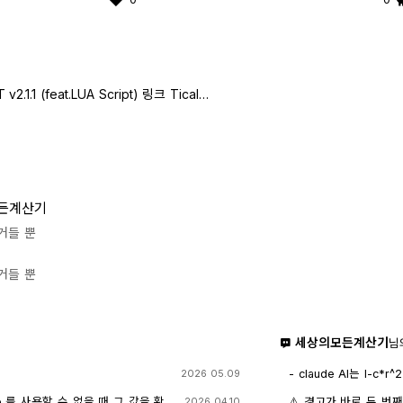
[TI-nspire] BODE PLOT v2.1.1 (feat.LUA Script) 링크 Ticalc.org
든계산기
거들 뿐
거들 뿐
세상의모든계산기
님
- claude AI는 l-c*r^2 을 1-c*r^2 으
2026 05.09
- TI-nspire CAS
도 결과는 바뀌지 않습
e 를 사용할 수 없을 때 그 값을 확
⚠️ 경고가 바로 두 번
2026 04.10