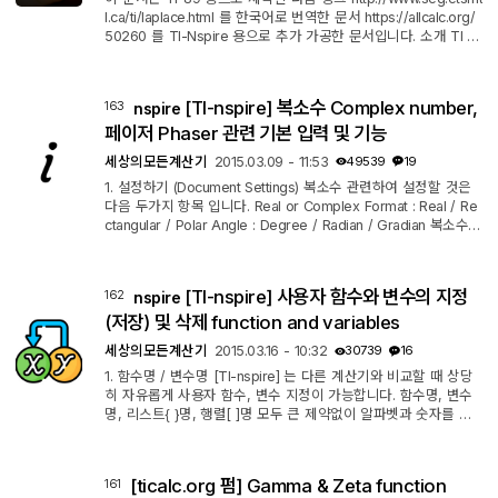
l.ca/ti/laplace.html 를 한국어로 번역한 문서 https://allcalc.org/
50260 를 TI-Nspire 용으로 추가 가공한 문서입니다. 소개 TI 계
산기에는 라플라스 변환과 역변환을 계산하기 위한 미리 프로그
래밍된 함수가 없습니다. 하지만 여러 웹사이트에서 이를 제공합
니다 : 역자 주) TI-nspire 용으로 컨버팅 해당 문서는 https://allc
[TI-nspire] 복소수 Complex number,
163
nspire
alc.org/5003 입니다. 여기서 우리가 제안하는 것은, "TI의 기본
함수만을 사용하여도 충분히 잘 해낼 수 있다는 것을 보여주는
페이저 Phaser 관련 기본 입력 및 기능
것"입니다. 라...
세상의모든계산기
2015.03.09 - 11:53
49539
19
1. 설정하기 (Document Settings) 복소수 관련하여 설정할 것은
다음 두가지 항목 입니다. Real or Complex Format : Real / Re
ctangular / Polar Angle : Degree / Radian / Gradian 복소수를
다뤄야 하기 때문에 1.에서 Real 로 두는 것은 바람직하지 않습니
다. ㄴ Rectangular(직교좌표) 또는 Polar(극좌표) 형식 중 하나를
선택해 주세요. (최종 결과값 형식에 영향을 미칩니다) 각도 설정
[TI-nspire] 사용자 함수와 변수의 지정
162
nspire
은 디그리 / 라디안 중 주로 사용하는 것으로 결정하시면 됩니다
만... 가급적이면 라디안으로 두는 것이 좋습니다. 아래 스샷처럼
(저장) 및 삭제 function and variables
세팅에 따라 결...
세상의모든계산기
2015.03.16 - 10:32
30739
16
1. 함수명 / 변수명 [TI-nspire] 는 다른 계산기와 비교할 때 상당
히 자유롭게 사용자 함수, 변수 지정이 가능합니다. 함수명, 변수
명, 리스트{ }명, 행렬[ ]명 모두 큰 제약없이 알파벳과 숫자를 이
용해 지정할 수 있습니다. 물론 아무 제약이 없는 것은 아니고, 약
간의 제약 조건은 있습니다. 사용 가능한 변수명 예시 : "a1", "a1
b", "a_b", "a_b_c", "a1_b", "ab_1", "ab__cd", "a.bc", "a1.bc", "i
[ticalc.org 펌] Gamma & Zeta function
161
₁₂" 사용 불가능한 변수명 변수(함수)명 시작이 숫자 : "1a" 점(.)뒤