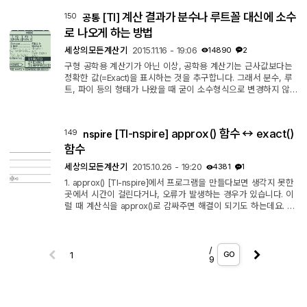
정에서 선택할 수도 있으니, 설정에서는 'AUTO' 혹은 'EXACT'
[TI] 계산 결과가 분수나 루트꼴 대신에 소수
150
공통
로 설정해 두고, 필요할 때만 【ctrl】【enter】 를 이용해 근사
값을 구하는 방식이 (일반적으로는) 가장 효율적입니다. 1. 설정으
로 나오게 하는 방법
로 변경 (지속 적용...
세상의모든계산기
2015.11.16 - 19:06
14890
2
구형 공학용 계산기가 아닌 이상, 공학용 계산기는 근사값보다는
정확한 값(=Exact)을 표시하는 것을 추구합니다. 그래서 분수, 루
트, 파이 등의 형태가 나왔을 때 굳이 소수형식으로 변경하지 않
고, 원래의 형태로 출력합니다. 그 값을 소수로 계산한 결과가 궁
금할 때에는 다음의 방법 중 하나를 선택하여 답을 얻을 수 있습
니다. 1. 개별 계산시 직접 명령 [TI-89] 【◆】【ENTER】 appr
[TI-nspire] approx() 함수 ↔ exact()
149
nspire
ox(수식) 【enter】 [TI-nspire] 【ctrl】【enter】 approx(수
식) 【enter】 2. 모드 셋업에서 Exact → Approx 로 변경 : 항상
함수
근사값으로 계산하기 ...
세상의모든계산기
2015.10.26 - 19:20
4381
1
1. approx() [TI-nspire]에서 프로그램을 만들다보면 생각지 못한
곳에서 시간이 걸린다거나, 오류가 발생하는 경우가 있습니다. 이
럴 때 계산식을 approx()로 감싸주면 해결이 되기도 하는데요. 결
과를 도출해 내는데 결정적인 부분이 아니라면 approx() 를 적당
히 써주는 것도 나쁘지 않은 것 같습니다. 예를 들자면... cos(x)>0
의 결과로서 True or False 를 되돌려주기를 기대하겠지만, 특정
/
한 각도가 아니면 cos(x)>0 가 그대로 나오는 문제가 있습니다.
GO
9
이럴 때 approx() 가 도움이 될 수 있습니다. ㄴ In Radian Mode
* 프로그램이...