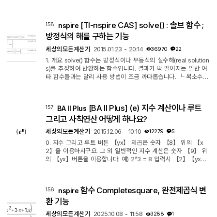
때 계속 헷갈리네요 ㅠㅠ 출처 : http://kin.naver.com/qna/detail.
nhn?d1id=4&dirId=40402&docId=221415017&refresh=14273
64061013 관련 함수 tvmPV(N, I, Pmt, FV, [PpY], [CpY], [Pmt
[TI-nspire CAS] solve() : 솔브 함수 ;
158
nspire
At]) tvmPmt(N, I, PV, FV, [PpY], [CpY], [PmtAt]) tvmFV(N, I, P
V, Pmt, [PpY], [CpY], [PmtAt])
방정식의 해를 구하는 기능
세상의모든계산기
2015.01.23 - 20:14
36970
22
1. 개요 solve() 함수는 방정식이나 부등식의 실수해(real solution
s)를 추정하여 반환하는 함수입니다. 결과가 딱 떨어지는 일반 여
타 함수들과는 달리 사용 방법이 조금 까다롭습니다. └ 복소수
해를 구할 때에는 오직 csolve() 를 사용합니다. └ [TI-nspire no
n-CAS] 기종은 nsolve() 또는 linsolve() 만을 이용할 수 있으므로
복소수 해를 구할 수 없습니다. * solve() 함수는 ⓐ 가급적 정확
[BA II Plus] (e) 지수 계산이나 루트
157
BA II Plus
(exact)한 답을 찾으려고 하고, ⓑ (상황에 따라) 찾을 수 있는 최
대한 많은 답을 표시하려고 합니다. 2. 사용 방법 2-1. ⓐ solve(E
그리고 사칙연산 어떻게 하나요?
quation, Var...
세상의모든계산기
2015.12.06 - 10:10
12279
5
0. 지수 그리고 루트 버튼 【yx】 제곱은 숫자 【8】 위의 【x
2】을 이용하시구요. 그 외 일반적인 지수 계산은 숫자 【9】 위
의 【yx】버튼을 이용합니다. 예) 2^3 = 8 입력시 【2】【yx】
【3】【=】 루트의 경우에는 제곱근은 숫자 【7】위에 있는 제
곱근 버튼을 이용하시고, 위에 있는 【yx】 버튼을 이용하되, 지
수를 역수로 활용합니다. 2^(⅓) = 2의 세제곱근 = 1.2599210498
함수 Completesquare, 완전제곱식 변
156
nspire
948731647672106072782 【2】【yx】【(】【1】【÷】
【3】【)】【=】 또는 【2】【yx】【(】【3】【1/x】【)】
환 기능
【=】 1. e의 지수 명령 버튼 숫자 7 왼쪽에 보시...
세상의모든계산기
2025.10.08 - 11:58
3288
1