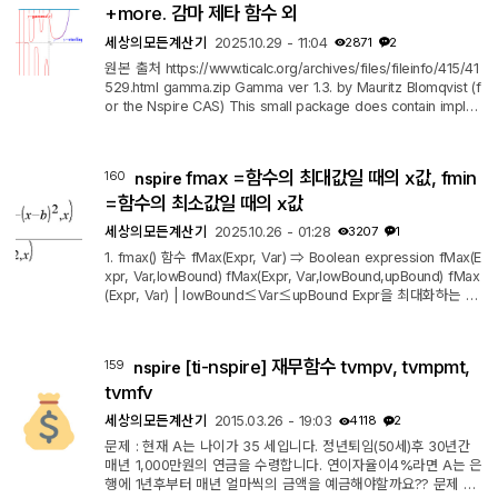
에 바로 숫자 : "a.1" 점(.)이 둘 이상 : "a.b.c" 연산기호 포함 : ...
+more. 감마 제타 함수 외
세상의모든계산기
2025.10.29 - 11:04
2871
2
원본 출처 https://www.ticalc.org/archives/files/fileinfo/415/41
529.html gamma.zip Gamma ver 1.3. by Mauritz Blomqvist (f
or the Nspire CAS) This small package does contain imple
mentations of some various special functions like the Gam
ma function and the Reimann Zeta function. Some of the fun
ctions will return exact values in special cases. The algorith
fmax =함수의 최대값일 때의 x값, fmin
160
nspire
ms are based on information from the Gnu C Scientific libra
ry, from NUMERICAL RECIPES, The Art of Scientific Computi
=함수의 최소값일 때의 x값
ng, Third Edition, from http://m...
세상의모든계산기
2025.10.26 - 01:28
3207
1
1. fmax() 함수 fMax(Expr, Var) ⇒ Boolean expression fMax(E
xpr, Var,lowBound) fMax(Expr, Var,lowBound,upBound) fMax
(Expr, Var) | lowBound≤Var≤upBound Expr을 최대화하는 Va
r의 후보 값, 또는 최대값이 없을 경우 최소 상한(least upper bo
und)이 되는 Var의 후보 값을 정의하는 부울리언 표현식을 반환
합니다. 제약 연산자("|")를 사용하여 해의 구간을 제한하거나 다
[ti-nspire] 재무함수 tvmpv, tvmpmt,
159
nspire
른 제약 조건을 지정할 수 있습니다. '자동(Auto)' 또는 '근사(App
roximate)' 모드에서 '근사(Approximate)'로 설정한 경우, fMax
tvmfv
() 함수는 반복적인 계산을 통해...
세상의모든계산기
2015.03.26 - 19:03
4118
2
문제 : 현재 A는 나이가 35 세입니다. 정년퇴임(50세)후 30년간
매년 1,000만원의 연금을 수령합니다. 연이자율이4%라면 A는 은
행에 1년후부터 매년 얼마씩의 금액을 예금해야할까요?? 문제 풀