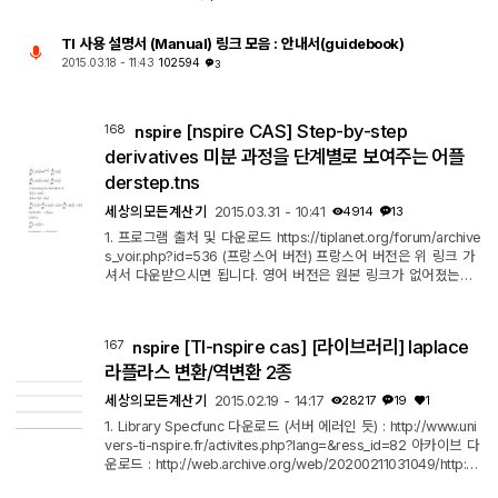
TI 사용 설명서 (Manual) 링크 모음 : 안내서(guidebook)
2015.03.18 - 11:43
102594
3
[nspire CAS] Step-by-step
168
nspire
derivatives 미분 과정을 단계별로 보여주는 어플
derstep.tns
세상의모든계산기
2015.03.31 - 10:41
4914
13
1. 프로그램 출처 및 다운로드 https://tiplanet.org/forum/archive
s_voir.php?id=536 (프랑스어 버전) 프랑스어 버전은 위 링크 가
셔서 다운받으시면 됩니다. 영어 버전은 원본 링크가 없어졌는지
못찾겠네요. 영어 버전은 아래 아카이브 다운로드 파일을 이용하
시기 바랍니다. https://web.archive.org/web/2016052821453
6/http://www.univers-ti-nspire.fr/files/tns/derstep.tns 2. 사용
[TI-nspire cas] [라이브러리] laplace
167
nspire
방법 (영문버전 기준) 1. 계산기에서 프로그램(derstep.tns)을 여
세요. 2. 빈 페이지(ctrl+I, 1)를 열고, 3. derstep(미분할 식) 을 입
라플라스 변환/역변환 2종
력 이 때, 미...
세상의모든계산기
2015.02.19 - 14:17
28217
19
1
1. Library Specfunc 다운로드 (서버 에러인 듯) : http://www.uni
vers-ti-nspire.fr/activites.php?lang=&ress_id=82 아카이브 다
운로드 : http://web.archive.org/web/20200211031049/http://
www.univers-ti-nspire.fr/activites.php?lang=&ress_id=82 사