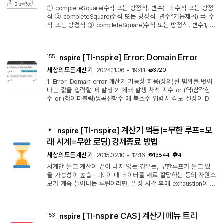
① completeSquare(수식 또는 방정식, 변수) ⇒ 수식 또는 방정
식 ② completeSquare(수식 또는 방정식, 변수^거듭제곱) ⇒ 수
식 또는 방정식 ③ completeSquare(수식 또는 방정식, 변수1, 변
수2 [,...]) ⇒ 수식 또는 방정식 ④ completeSquare(수식 또는 방
정식, {변수1, 변수2 [,...]}) ⇒ 수식 또는 방정식 a•x²+b•x+c 형
태의 2차 다항식을 a•(x-h)²+k 형태로 변환합니다. - 또는 - a•x
[TI-nspire] Error: Domain Error
155
nspire
²+b•x+c = d 형태의 2차 방정식을 a•(x-h)² = k 형태로 변환합
니다. 첫 번째 인수는 두 번째 인수에 대한 표준 형식의 2차 수식
세상의모든계산기
2024.11.06 - 19:41
3720
또는 방정식이어야 합니다. ...
1. Error: Domain error 계산기 기능상 허용(정의)된 범위를 벗어
나는 값을 입력할 때 발생 2. 에러 발생 사례 지수 or (역)삼각함
수 or (하이퍼볼릭)쌍곡선함수 에 복소수 입력시 각도 설정이 De
gree 일 때 -> Radian 으로 변경하여 해결 진법 변환에서 적절하
지 않은? 값을 변환하려고 할 때. 3. 유사 에러 1. Error: Non-real
−
1
result
을 실수 모드에서 계산하려고 시도하면 발생합니다.
[TI-nspire] 계산기 먹통(=무한 루프=모
nspire
ㄴ Rectangular / Polar 로 설정하면 복소수 값이 계산됩니다. 로
래 시계=무한 로딩) 강제종료 방법
그 또는 역삼각함수의 정의역에서 벗어난 값을 입력할 때 발생합
니...
세상의모든계산기
2015.02.10 - 12:16
13844
4
시계만 돌고 계산이 끝이 나지 않는 경우는, 무한루프가 돌고 있
을 가능성이 높습니다. 이 때 데이터를 새로 할당하는 등의 자원소
모가 계속 늘어나는 루틴이라면, 일정 시간 후에 exhaustion이 발
생하면서 루틴이 자동으로 멈출 수도 있지만, 그렇지 않다면 수동
으로 루틴 작동을 멈춰야만 합니다. 1. Handheld 계산기 계산기의
on 버튼을 길게 누르면 계산이 강제로 종료됩니다. 그런데, 다시
[TI-nspire CAS] 계산기 메뉴 트리
153
nspire
동일한 계산을 시도하면 같은 현상이 반복될 가능성이 높습니다.