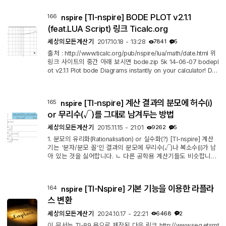
용 방법 specfunc.tns utils.tns 두개의 파일을 mylib 폴더에 복사
해 넣으시고 사용하시면 됩니다. 자세한 사용법은 위 다운로드 링
[TI-nspire] BODE PLOT v2.1.1
166
nspire
크에 동영상으로 나오니 참고하세요. (동영상이 Adobe flash 라
서 현재 재생이 불가능합니다) 2개의 파일(specfunc.tns, utils.tn
(feat.LUA Script) 링크 Ticalc.org
s)을 모두 계산기 My...
세상의모든계산기
2017.10.18 - 13:28
7841
5
출처 : http://www.ticalc.org/pub/nspire/lua/math/date.html 위
링크 사이트의 중간 아래 보시면 bode.zip 5k 14-06-07 bodepl
ot v2.1.1 Plot bode Diagrams instantly on your calculator! Def
ine transfer functiona and this programm plots the gain and
phase diagrams for you. 라고 있습니다. 사용법 Page 1.2로 이
동한 후 s 자리에 i*w 를 넣어서 h(w) 함수를 정의하면 된답니다.
[TI-nspire] 계산 결과의 분모에 허수(i)
165
nspire
(i는 허수기호로 소문자 i와 구별) 그 외에 xstart, xend, ystart, y
end, ystartp, yendp, step 등을 직접 지정할 수 있습니다. (방향
or 무리수(√)를 그대로 남겨두는 방법
키를 이용해 ...
세상의모든계산기
2015.11.15 - 21:01
9262
5
1. 분모의 유리화(Rationalisation) or 실수화(?) [TI-nspire] 계산
기는 '분자/분모 꼴'인 결과의 분모에 무리수(√)나 복소수(i)가 남
아 있는 것을 싫어합니다. ㄴ 다른 공학용 계산기들도 비슷합니다.
그래서 어지간하면 강제로 분모의 유리화 or 실수화를 진행합니
다. ㄴ 문자가 들어 있거나 해서 실수/허수 판단이 안되는 경우 등
에는 진행되지 않습니다. 2. 문제의 발생 그 결과값이 상수인 경우
[TI-Nspire] 기본 기능을 이용한 라플라
164
nspire
에는 큰 문제가 되지 않으나, 미지수를 포함한 식인 경우에는 경
우에 따라 아래처럼 문제가 될 수도 있습니다. 강제적인 유리화 또
스 변환
는 실수...
세상의모든계산기
2024.10.17 - 22:21
6468
2
이 문서는 TI-89 용으로 제작된 다음 링크 http://www.seg.etsmt