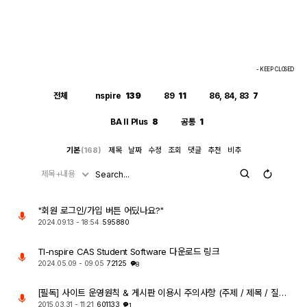
- KEEP CLOSED
전체
nspire
139
89
11
86, 84, 83
7
BA II Plus
8
공통
1
기본
(168)
제목
날짜
수정
조회
댓글
추천
비추
제목+내용
"회원 로그인/가입 버튼 어딨나요?"
2024.09.13 - 18:54
595880
TI-nspire CAS Student Software 다운로드 링크
2024.05.09 - 09:05
72125
8
[필독] 사이트 운영원칙 & 게시판 이용시 주의사항 (주제 / 제목 / 질문글)
2015.03.31 - 11:21
601133
1