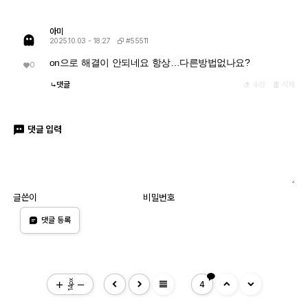
아미
#55511
2025.10.03 - 18:27
on으로 해결이 안되네요 항상…다른방법없나요?
0
댓글
수정
삭제
댓글 입력
글쓴이
비밀번호
댓글 등록
view_headline
14px
4