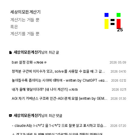
세상의모든계산기
계산기는 거들 뿐
혹은
25
계산기를 거들 뿐
세상의모든계산기
님의 최근 글
ban 설정 강화
2026 05.09
7908
1
정적분 구간에 미지수가 있고, solve 를 사용할 수 없을 때 그 값을
2026 04.10
확인하려면?
1762
4
높아질수록 좁아지는 시야에 대하여 - written by ChatGPT
2026 02.12
828
8
내가 올해 몇살이더라? (내 나이 계산기)
2026 02.11
7073
AGI 자기 거버넌스 구조와 인간-AGI 관계 모델 (written by GEMIN
2026 01.30
I & GPT)
8458
1
세상의모든계산기
님의 최근 댓글
- claude AI는 l-c*r^2 을 1-c*r^2 으로 잘못 읽고 표시하고 있습니
2026 07.20
다. - TI-nspire CAS 계산기에 l-c*r^2 ≥0 을 조건에 추가해 계산
해 보아도 결과는 바뀌지 않습니다.
⚠️ 경고가 바로 두 번째 방법이 "성공"한 이유와 정확히 연결되어 있