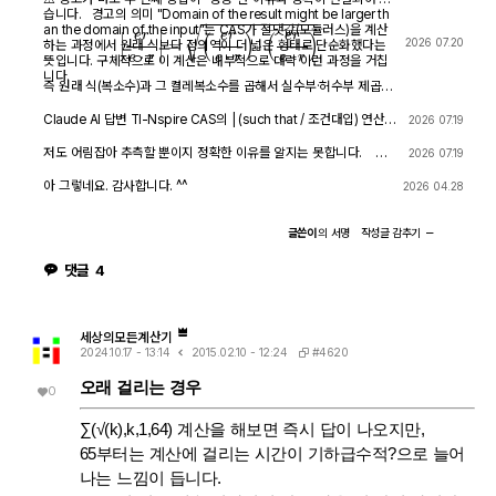
습니다. 경고의 의미 "Domain of the result might be larger th
an the domain of the input"는 CAS가 절댓값(모듈러스)을 계산
|
e
r
e
⋅
r
|
=
(
e
r
e
⋅
r
)
⋅
(
e
r
e
⋅
r
)
―
2026 07.20
하는 과정에서 원래 식보다 정의역이 더 넓은 형태로 단순화했다는
뜻입니다. 구체적으로 이 계산은 내부적으로 대략 이런 과정을 거칩
니다.
즉 원래 식(복소수)과 그 켤레복소수를 곱해서 실수부·허수부 제곱합
을 만들고, 거기에 다시 제곱근을 씌우는 과정입니다. 이 과정에서
√(x²) → x 또는 √a·√b → √(ab) 같은 규칙들이 쓰이는데, 이런
Claude AI 답변 TI-Nspire CAS의 | (such that / 조건대입) 연산자
2026 07.19
규칙들은 x가 실수이고 0 이상일 때만 엄밀하게 성립합니다. CAS는
는 대입 시점의 수식 형태를 그대로 두고 기호만 치환하는 연산입니
이 조건들을 일일이 다 추적하지 않고 넘어가면서, 원래는 (e≠0, r+l
다. 대입 후에 처음부터 다시 "실수부/허수부 분리, 유리화" 같은 재간
저도 어림잡아 추측할 뿐이지 정확한 이유를 알지는 못합니다. 질
2026 07.19
·ω·i ≠ 0 등) 복소수 특유의 좁은 정의역을 가진 식을, r, l, ω가 어떤
소화를 자동으로 수행하지 않습니다. 이 차이가 지금 보신 결과 차이
문하신 사진을 그대로 (Gemini 3.5 Flash / ChatGPT / Claude So
실수여도(부호 무관하게) 정의되는 1/√(r²+l²·ω²)라는 더 넓은 정의
의 핵심입니다. 첫 번째 경우 (|er/(e·r)| | con_1 and con → 실패) 이
nnet 5) AI에 넣어 보니 claude AI 가 제일 합리적인 답변을 주어서
아 그렇네요. 감사합니다. ^^
2026 04.28
역의 식으로 바꿔버린 것입니다. CAS는 이 손실을 감지하고 경고를
시점의 식은 아직 r + l·ω·i 형태의 복소수 그대로입니다 (i가 살아있
이를 붙여 넣습니다.
띄운 것입니다. 이게 왜 조건 대입 성공과 연결되는가 정리하면, 이
음). 여기에 con_1: ω = √(1-c·r²)/(√c·l)을 대입하면, 분모 안에 i ·
경고는 사실상 이런 뜻입니다. "나는 이 결과를 만들면서 원래 식이
√(1-c·r²) 라는 항이 새로 생깁니다. 문제는 CAS가 √(1-c·r²)이 실
글쓴이
의
서명
작성글
감추기
가지고 있던 정의역 제약 정보(부호 조건, i 관련 조건 등)를 이미 버
수인지(즉 1-c·r² ≥ 0인지) 판단할 근거가 없다는 겁니다. 저장해 두
렸다." 바로 이 "정의역 정보를 버린" 상태가 이후 con_1 대입을 매
신 con 조건은 c>0, l>0, r>0뿐이고, 1-c·r²≥0이라는 조건은 포함
댓글
4
끄럽게 만드는 원인입니다. 첫 번째 시도에서는 i가 살아있는 원래 식
되어 있지 않습니다. 그래서 CAS는 i와 이 무리식을 더 정리(유리화,
에 조건을 대입했기 때문에, CAS가 √(1-c·r²)이 실수인지(정의역
실수부·허수부 재결합)하지 못하고 있는 그대로 남겨둡니다. 결과에
조건: 1-c·r² ≥ 0) 계속 추적하려고 했고, 그 정보가 con에 없어서
여전히 i가 보이는 이유입니다. 두 번째 경우 (결과값 1/√(r²+l²·ω²)
더 이상 정리를 못 하고 멈췄습니다. 두 번째 시도에서는 절댓값 계
에 대입 → 성공) |er/(e·r)| (절댓값/모듈러스) 연산은 그 자체로 이미
산 단계에서 이미 그런 세밀한 정의역 추적을 CAS 스스로 포기(단
"복소수 → 실수" 변환을 완료한 결과입니다. 즉 1/√(r²+l²·ω²)에는
세상의모든계산기
순화)했기 때문에, 이후 ω에 무리식을 대입해도 "이게 실수가 맞
더 이상 i가 없고, 순수하게 r, l, ω로만 이루어진 실수식입니다. 이 식
#4620
2024.10.17 - 13:14
2015.02.10 - 12:24
나?" 하는 검증 절차 없이 그냥 대수적으로 치환·정리해 버립니다. 그
에 ω = con_1을 대입하는 것은 그냥 실수 대수식에 실수 대입하는
래서 깔끔하게 √c/√l이 나온 겁니다. 한 줄 요약 절댓값 계산 시 뜬
것이므로, i와 무리식이 뒤엉키는 문제 자체가 발생하지 않습니다. 그
오래 걸리는 경우
0
"정의역이 넓어졌을 수 있다"는 경고는, CAS가 그 순간에 원래 식의
래서 바로 깔끔하게 √c/√l로 정리됩니다. 정리하면 절댓값(모듈러
엄밀한 조건(정의역)을 놓쳤다는 신호이고, 바로 그 "조건을 놓친 상
스) 계산은 "이 값들이 실수다"라는 가정을 이미 내부적으로 써서 i를
태"이기 때문에 뒤에 이어지는 조건식 대입이 막힘없이 진행된 것입
∑(√(k),k,1,64) 계산을 해보면 즉시 답이 나오지만,
제거하는 연산입니다. 그 연산을 조건 대입 이전에 해두면, 이후 대입
니다. 다만 그 대가로, 결과인 1/√(r²+l²·ω²)이나 최종 √c/√l이 원
은 단순 실수 대입이라 문제없이 정리됩니다. 반대로 i가 남아있는 식
65부터는 계산에 걸리는 시간이 기하급수적?으로 늘어
래 회로 조건(i≠0이 되는 경계, 분모가 0이 되는 경우 등)에서는 엄
에 무리식을 포함한 조건을 먼저 대입하면, 그 무리식의 실수성/부호
밀히 성립하지 않을 수 있다는 점은 감안하셔야 합니다. 실제 물리적
에 대한 가정이 없어서 CAS가 i를 소거하는 재간소화를 못 하고 멈
나는 느낌이 듭니다.
으로는 r, l, c > 0이고 결과도 물리적으로 타당한 형태라 문제없어
춰버립니다. 실용적 팁: 복소식에 조건을 대입해야 할 때는 가능하면