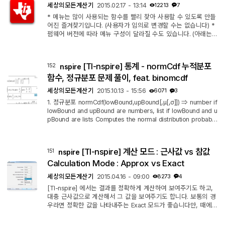
따라서 식/프로그램을 수정하거나 근사값 계산인 approx(계산식)
세상의모든계산기
2015.02.17 - 13:14
12213
7
또는 【ctrl...
* 메뉴는 많이 사용되는 함수를 빨리 찾아 사용할 수 있도록 만들
어진 즐겨찾기입니다. (사용자가 임의로 변경할 수는 없습니다) *
펌웨어 버전에 따라 메뉴 구성이 달라질 수도 있습니다. (아래는
3.2.0.1219(x), 5.4.0.249 기준입니다) * non-CAS 계신기에서는
일부 메뉴가 누락됩니다. 1:Actions 1:Define Define 2:Recall Def
inition 3:Delete Variable DelVar 4:Clear A-Z... ClearAZ 5:Clea
[TI-nspire] 통계 - normCdf 누적분포
152
nspire
r History 6:Insert Comment ⓒ 7:Library 1:Refresh Libraries
2:Insert "＼" character ＼ 3:Create Library Shortcut libShortc
함수, 정규분포 문제 풀이, feat. binomcdf
ut() 4:Defin...
세상의모든계산기
2015.10.13 - 15:56
6071
3
1. 정규분포 normCdf(lowBound,upBound[,μ[,σ]]) ⇒ number if
lowBound and upBound are numbers, list if lowBound and u
pBound are lists Computes the normal distribution probabilit
y between lowBound and upBound for the specified μ (def
ault=0) and σ (default=1). For P(X ≤ upBound), set lowBoun
d = -9E999. 문제 출처 : http://math7.tistory.com/49 1. 평균 80
[TI-nspire] 계산 모드 : 근사값 vs 참값
151
nspire
0, 표준편차 40 정규분포 x≤750 일 확률? normCdf(−∞,750,8
00,40) = normCdf(−∞,−1.25,0,1) = normCdf(−∞,−1.25) = 0.1
Calculation Mode : Approx vs Exact
0564983896266 2. 평균 11, 분산 16 정규분...
세상의모든계산기
2015.04.16 - 09:00
8273
4
[TI-nspire] 에서는 결과를 정확하게 계산하여 보여주기도 하고,
대충 근사값으로 계산해서 그 값을 보여주기도 합니다. 보통의 경
우라면 정확한 값을 나타내주는 Exact 모드가 좋습니다만, 때에
따라서는 Approx 모드가 편리할 때도 있습니다. 참 값 예) √2, s
in-1(1/3) 사용자가 설정으로 지정할 수도 있고 또는 개별 계산과