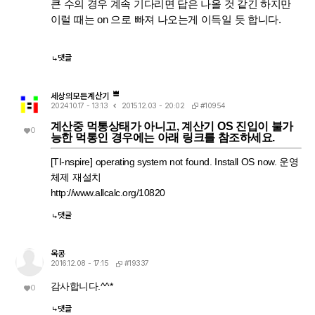
큰 수의 경우 계속 기다리면 답은 나올 것 같긴 하지만
보이지만, 수학적 엄밀성 측면에서는 "정의역이 넓어진 근사적 결
절댓값·실수화(유리화) 등을 먼저 끝내서 i를 없앤 뒤 조건을 대입하
과"라는 꼬리표가 붙어있는 셈입니다.
거나, 대입 후 결과에 다시 simplify/expand/combine 같은 명령을
이럴 때는 on 으로 빠져 나오는게 이득일 듯 합니다.
한 번 더 걸어주면 (필요한 도메인 조건과 함께) 정리가 되는 경우가
많습니다.
댓글
세상의모든계산기
#10954
2024.10.17 - 13:13
2015.12.03 - 20:02
계산중 먹통상태가 아니고, 계산기 OS 진입이 불가
0
능한 먹통인 경우에는 아래 링크를 참조하세요.
[TI-nspire] operating system not found. Install OS now. 운영
체제 재설치
http://www.allcalc.org/10820
댓글
옥콩
#19337
2016.12.08 - 17:15
감사합니다.^^*
0
댓글