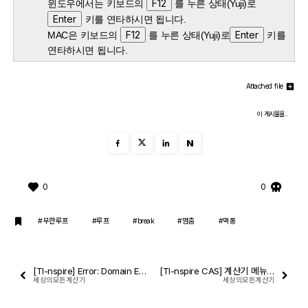
F12
윈도우에서는 키보드의
를 누른 상태(Yuji)로
Enter
키를 연타하시면 됩니다.
F12
Enter
MAC은 키보드의
를 누른 상태(Yuji)로
키를
연타하시면 됩니다.
Attached file
이 게시물을..
N
0
0
#무한루프
#루프
#break
#멈춤
#먹통
[TI-nspire] Error: Domain Error
[TI-nspire CAS] 계산기 메뉴 트리
세상의모든계산기
세상의모든계산기