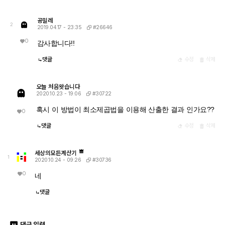
공밀레
2
#26646
2019.04.17 - 23:35
0
감사합니다!!
댓글
수정
삭제
오늘 처음왓습니다
#30722
2020.10.23 - 19:06
혹시 이 방법이 최소제곱법을 이용해 산출한 결과 인가요??
0
댓글
수정
삭제
세상의모든계산기
1
#30736
2020.10.24 - 09:26
0
네
댓글
댓글 입력