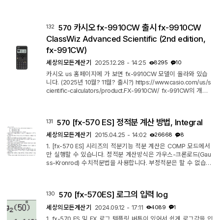
구하는 것 보다 EQN 으로 구하는 것이 더 좋습니다. ** fx-350
시리즈에는 EQN 모드가 없습니다. 2. 풀이 예시 (fx-570 ES 기준
설명) 5x1 - x2 + 3x3 = 6 4x1 + 7x2 + x3 = 2 2x1 + 3x2 + 1
카시오 fx-9910CW 출시 fx-9910CW
132
570
0x3 = 9 EQN 모드 진입 3원(X,Y,Z에 관한) 1차 연립방정식 선택
* 2원(X,Y에 관한) 1차 연립방정식의 풀이는 【1】 선택 계수를
ClassWiz Advanced Scientific (2nd edition,
입력 X, Y, Z 값 각각 확인 ...
fx-991CW)
세상의모든계산기
2025.12.28 - 14:25
8295
10
카시오 us 홈페이지에 가 보면 fx-9910CW 모델이 올라와 있습
니다. (2025년 10월? 11월? 출시?) https://www.casio.com/us/s
cientific-calculators/product.FX-9910CW/ fx-991CW의 개선
판 2nd Edition 라고 소개가 되어 있구요. The fx-9910CW Clas
sWiz is the 2nd Edition of the fx-991CW with UI/UX enhanc
ements such as menu shortcuts, pinned menu items, and a
[fx-570 ES] 정적분 계산 방법, Integral
131
570
dded features to the Math Box probability exploration app.
With a quadruple graded LCD display, users will be able to
세상의모든계산기
2015.04.25 - 14:02
26668
8
easily find their cursor while writing an...
1. [fx-570 ES] 시리즈의 적분기능 적분 계산은 COMP 모드에서
만 실행할 수 있습니다. 정적분 계산방식은 가우스-크론로드(Gau
ss-Kronrod) 수치적분법을 사용합니다. 부정적분은 할 수 없습니
다. ∫(f(x), a, b, tol) 의 순서로 인수를 입력할 수 있습니다. (LINE
설정에서만 가능) f(x) : X의 함수 (X이외의 변수는 모두 숫자로 취
급됩니다) a : 적분 범위 하한 b : 적분 범위 상한 tol : 허용 오차
[fx-570ES] 로그의 입력 log
130
570
(디폴트 1/100000, 생략 가능. Math 표기시에는 입력이 불가능합
니다.) a, b, tol 에 ∫(, d/dx(, pol(, Rec(, ∑( 를 사용할 수 없습
세상의모든계산기
2024.09.12 - 17:11
4089
1
니다. ...
1. fx-570 ES 및 EX 로그 템플릿 버튼이 있어서 쉽게 로그값을 입