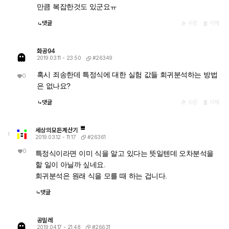
만큼 복잡한것도 있군요ㅠ
댓글
수정
삭제
화공94
#26349
2019.03.11 - 23:50
혹시 죄송한데 특정식에 대한 실험 값들 회귀분석하는 방법
0
은 없나요?
댓글
수정
삭제
세상의모든계산기
1
#26361
2019.03.12 - 11:17
0
특정식이라면 이미 식을 알고 있다는 뜻일텐데 오차분석을
할 일이 아닐까 싶네요.
회귀분석은 원래 식을 모를 때 하는 겁니다.
댓글
공밀레
#26631
2019.04.17 - 21:48