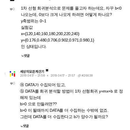
1차 선형 회귀분석으로 문제를 풀고자 하는데요, 자꾸 b<0
0
나오는데, 0보다 크게 나오게 하려면 어떻게 하나요?
y축범위는 0~1
실험값
x={120,140,160,180,200,220,240}
y={0.176,0.480,0.706,0.902,0.971,0.980,1}
인 상태입니다.
댓글
세상의모든계산기
1
#26638
2019.04.17 - 21:58
2019.04.17 - 21:57
0
ⓐ DATA가 수집되어 있고,
ⓑ DATA를 회귀 분석할 방법이 1차 선형회귀 y=mx+b 로 정
해져 있는데
b>0 으로 만들려면??
b>0 이 될때까지 DATA를 더 수집하는 수밖에 없죠.
그런데 DATA를 더 수집한다고 b가 양수가 될까요?
댓글