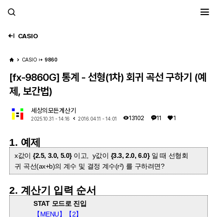
세모계
CASIO
CASIO
9860
[fx-9860G] 통계 - 선형(1차) 회귀 곡선 구하기 (예
제, 보간법)
세상의모든계산기
13102
11
1
2025.10.31 - 14:16
2016.04.11 - 14:01
1. 예제
x값이
{2.5, 3.0, 5.0}
이고, y값이
{3.3, 2.0, 6.0}
일 때 선형회
귀 곡선(ax+b)의 계수 및 결정 계수(r²) 를 구하려면?
2. 계산기 입력 순서
STAT 모드로 진입
【MENU】【2】