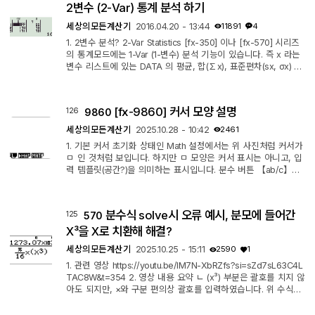
하고, 2Var XList : List3 로 변경하면 분석할 독립변수가 List3 로
2변수 (2-Var) 통계 분석 하기
변경됩니다. 3. 한계 : ...
세상의모든계산기
2016.04.20 - 13:44
11891
4
1. 2변수 분석? 2-Var Statistics [fx-350] 이나 [fx-570] 시리즈
의 통계모드에는 1-Var (1-변수) 분석 기능이 있습니다. 즉 x 라는
변수 리스트에 있는 DATA 의 평균, 합(∑x), 표준편차(sx, σx) 등
을 구하는 기능입니다. 여기서 한발 나아가서 두가지 변수를 한꺼
번에 분석하면 좋은데 이들 계산기에는 '2-Var 모드'가 따로 마련
되어 있지 않습니다. 하지만, 포기하긴 이르죠. 2. 회귀 분석(Regr
[fx-9860] 커서 모양 설명
126
9860
ession)의 활용 회귀(Regression) 분석은 'x변수 DATA와 y변수
DATA 의 관계(식)를 찾아내는 것'입니다. 그래서 필수적으로 x와
세상의모든계산기
2025.10.28 - 10:42
2461
y 를 각각 그...
1. 기본 커서 초기화 상태인 Math 설정에서는 위 사진처럼 커서가
ㅁ 인 것처럼 보입니다. 하지만 ㅁ 모양은 커서 표시는 아니고, 입
력 템플릿(공간?)을 의미하는 표시입니다. 분수 버튼 【ab/c】눌
렀을 때 "믐" 로 네모칸 2개가 나오는 것과 같은 개념으로 보시면
되겠습니다. 실제 커서는 네모 안에(네모와 겹쳐서) 깜빡거리는 세
로로 길쭉한 모양의 막대기 "|" 입니다. 【SHIFT】【MENU】를
분수식 solve시 오류 예시, 분모에 들어간
125
570
눌러 나오는 Set Up 설정에서 Math → Linear 로 변경하면 ㅁ 모
양의 템플릿이 사라지며, 실제 기본 삽입 모양의 커서 "|" 만 남게
X³을 X로 치환해 해결?
됩니다. 2. S,...
세상의모든계산기
2025.10.25 - 15:11
2590
1
1. 관련 영상 https://youtu.be/lM7N-XbRZfs?si=sZd7sL63C4L
TAC8W&t=354 2. 영상 내용 요약 ㄴ (x³) 부분은 괄호를 치지 않
아도 되지만, ×와 구분 편의상 괄호를 입력하였습니다. 위 수식을
그대로 [fx-570 ES]에 넣고 solve 로 계산하면, 오류가 나서 당
황할 수 있으니 단계1) x³ 부분을 그냥 x로 놓고 solve를 돌려 계