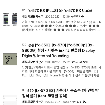
앤서 메모리는 최대 15 자리까지 가능합니다. 예 1: 3 × 4의 결과
를 30으로 나누기 예 2: 아래에 표시된 계산 수행: 123+456=57
fx-570 ES (PLUS) 와 fx-570 EX 비교표
121
9 789-Ans=210 변수(A, B, C, D, E, F, M, X, Y) 계산기에는 A,
B, C, D, E, F, M, X 및 Y라는 9개의 사전 설정 변수가 있습니다.
세상의모든계산기
2025.02.12 - 12:36
4523
1
변수에 값을...
기능 570EX 570ES PLUS 570ES 함수갯수 552 417 (?) 403 N
atural V.P.A.M ● ● ● 지수,로그 ● ● ● 미분계수 ● ● ●
(문자)미분 X X X 정적분 ● ● ● 부정적분 X X X 삼각함수 ●
● ● 역삼각함수 ● ● ● 통계(기초) ● ● ● 통계(분포) ● X
X N-진법 ● ● ● 기능 570EX 570ES PLUS 570ES Solve()
● ● ● 1차 연립방정식 4원 3원 3원 n차 방정식 4차 3차 3차
[fx-350], [fx-570] [fx-5800p] [fx-
120
공통
행렬 4×4 3×3 3×3 벡터 4개 3개 3개 복소수 ● ● ● Spread
Sheet ● 5×45 X X 공식저장 X X X 프로그래밍 X X X 그래핑
9860G] 설정 - 자릿수 표기 및 반올림 Display
QR로 간접 지원 X X 1000 자리구분 ● X X SI Prefix (k,G,T,m,
Digits 및 Internal Rounding
μ 등) ● X X ...
세상의모든계산기
2015.02.27 - 22:12
45563
11
1. (화면상) 자릿수의 표시 방법 설정 a. [fx-350, 570]의 [MS] 시
리즈 아래 화면이 표시될 때까지 【MODE】 버튼을 반복 【1】
Fix, 【2】 Sci, 【3】 Norm(1~2) 중 하나 선택. * 설정에 따른
효과는 [ES] 기종과 동일하므로 아래 설명 참고 * 초기 Default 값
은 Norm1 공학적 표기 소숫점 표시된 상황에서 【ENG】버튼을
누르면 공학적 표기로 변경되며, 3의 배수 조건에 맞을 경우 일시
[fx-570 ES] 기종에서 복소수 1차 연립 방
119
570
적으로 과학적 표기로 보이기도 합니다. 【ENG】 b. [fx-350, 5
70]의 [ES] 시리즈 및 [fx-5800p] 표시 자릿수의 지정 방법 고정
정식 풀기 (feat. 역행렬 공식)
소숫점(FIX) : 【SHIF...
세상의모든계산기
2024.07.07 - 00:37
4676
2