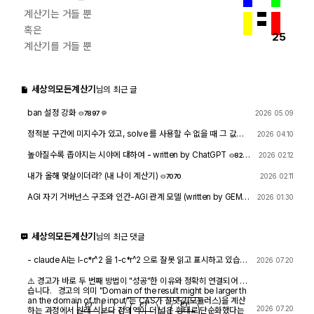
계산기는 거들 뿐
혹은
25
계산기를 거들 뿐
세상의모든계산기
님의 최근 글
ban 설정 강화
2026 05.09
7897
1
정적분 구간에 미지수가 있고, solve 를 사용할 수 없을 때 그 값을
2026 04.10
확인하려면?
1760
4
높아질수록 좁아지는 시야에 대하여 - written by ChatGPT
2026 02.12
828
6
내가 올해 몇살이더라? (내 나이 계산기)
2026 02.11
7070
AGI 자기 거버넌스 구조와 인간-AGI 관계 모델 (written by GEMIN
2026 01.30
I & GPT)
8455
1
세상의모든계산기
님의 최근 댓글
- claude AI는 l-c*r^2 을 1-c*r^2 으로 잘못 읽고 표시하고 있습니
2026 07.20
다. - TI-nspire CAS 계산기에 l-c*r^2 ≥0 을 조건에 추가해 계산
해 보아도 결과는 바뀌지 않습니다.
⚠️ 경고가 바로 두 번째 방법이 "성공"한 이유와 정확히 연결되어 있
습니다. 경고의 의미 "Domain of the result might be larger th
an the domain of the input"는 CAS가 절댓값(모듈러스)을 계산
|
e
r
e
⋅
r
|
=
(
e
r
e
⋅
r
)
⋅
(
e
r
e
⋅
r
)
―
2026 07.20
하는 과정에서 원래 식보다 정의역이 더 넓은 형태로 단순화했다는