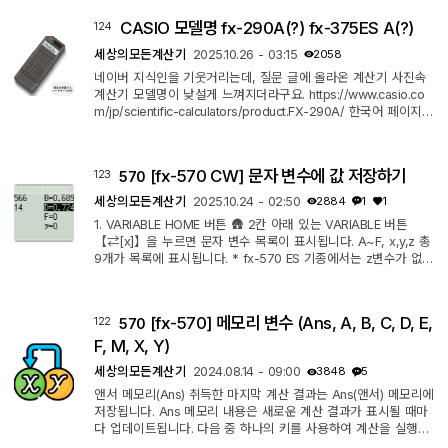
산 나온 결과값 X=324184.61을 적어두고 단계2) 간단한 3차방정
CASIO 모델명 fx-290A(?) fx-375ES A(?)
124
식으로 완성시켜 다시 입력 solve로 최종 답을 구하면 X=68.695
9 를 오류 없이 구할 수 있다. * 아...하~ 많이 번거롭죠? 3. 에러
세상의모든계산기
2025.10.26 - 03:15
2058
상황의 확인 ㄴ 초기값에...
네이버 지식인을 기웃거리는데, 질문 글에 올라온 계산기 사진속
계산기 모델명이 낮설게 느껴지더라구요. https://www.casio.co
m/jp/scientific-calculators/product.FX-290A/ 한국어 페이지에
는 설명이 없는 걸로 봐서는, 일본 한정 출시된 모델 같습니다. 생
긴 걸로 봐서는 fx-350 MS Second Edition 정도로 보여지네요.
fx-375ES A 역시나 일본판 모델인 듯 하고, fx-991 ES & fx-57
[fx-570 CW] 문자 변수에 값 저장하기
123
570
0 ES 급이라고 보여집니다.
세상의모든계산기
2025.10.24 - 02:50
2884
1
1
1. VARIABLE HOME 버튼 🛖 2칸 아래 있는 VARIABLE 버튼
【⇄[x]】을 누르면 문자 변수 목록이 표시됩니다. A~F, x,y,z 총
9개가 목록에 표시됩니다. * fx-570 ES 기종에서는 z변수가 없
고, 대신 M메모리가 있습니다. x,y,z 는 함수나 계산기 기능에서
사용될 수 있으니 가급적 비워두시구요. 2. 저장하기(Store) 또는
불러오기(Recall) fx-570 ES 에서는【SHIFT】【RCL】버튼 조
[fx-570] 메모리 변수 (Ans, A, B, C, D, E,
122
570
합으로 fx-570 EX 에서는 【STO】 버튼으로 저장하기 기능을
사용하였습니다. 그런데 CW 아무리 봐도 그런 버튼은 보이지 않
F, M, X, Y)
죠? 먼저 VARIABLE 버튼 【⇄[x]】을 ...
세상의모든계산기
2024.08.14 - 09:00
3848
5
앤서 메모리(Ans) 취득한 마지막 계산 결과는 Ans(앤서) 메모리에
저장됩니다. Ans 메모리 내용은 새로운 계산 결과가 표시될 때마
다 업데이트됩니다. 다음 중 하나의 키를 사용하여 계산을 실행할
때마다 앤서 메모리 내용이 업데이트됩니다: , , , (M-) , , (STO) ,