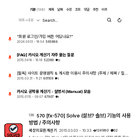
기본
(138)
제목
날짜
수정
조회
댓글
추천
비추
제목+내용
"회원 로그인/가입 버튼 어딨나요?"
2024.09.13 - 18:54
595866
[FAQ] 카시오 계산기 자주 묻는 질문
2015.04.16 - 16:18
52389
11
[필독] 사이트 운영원칙 & 게시판 이용시 주의사항 (주제 / 제목 / 질문글)
2015.03.31 - 11:21
601109
1
카시오 공학용 계산기 - 설명서 (Manual) 모음
2015.01.15 - 09:07
67907
1
[fx-570] Solve (설브? 솔브) 기능의 사용
138
570
방법 / 주의사항
세상의모든계산기
2015.03.03 - 10:33
124980
32