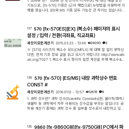
1. Solver 란? "Solve"란 방정식의 미지수(X) 에 대한 해를 찾는
기능으로, [fx-570] 기종은 (근사 해법으로) 뉴턴법을 사용하여 이
해를 찾습니다. (ES와 MS 기종 모두 기능상 큰 차이는 없습니다.)
뭐 어쨌건 뉴턴법인지 아인슈타인법인지는 몰라도 되는데, 다음
내용들은 아셔야 합니다. 이 방법은 시작점(=초기 추정값=initial g
uess)에서 기술적으로 가까운 해를 찾아가기 때문에 한번에 단 하
[fx-570ES][EX] (복소수) 페이저의 표시
137
570
나의 해만을 찾을 수 있습니다. 따라서 해가 찾아지지 않거나, 해
가 여럿인 방정식은 시작점을 (적절하게) 변경하여야만 원하는 해
설정 / 입력 / 전환(극좌표, 직교좌표)
를 찾을 ...
세상의모든계산기
2015.03.23 - 13:46
26093
2
※ [570] 시리즈의 복소수 모드(CMPLX) 에 대해 잘 알지 못하신
다면, 먼저 기초 정보 글을 읽고 오시기 바랍니다. http://www.allc
alc.org/7027 1. 복소수 표시 형식의 설정 계산을 위해 복소수&
페이저를 입력할 때는 직교좌표나 극좌표 형식 아무 것이나 사용
해도 상관 없습니다. 하지만, 그 결과값을 화면에 출력할 때는 사
전에 지정된 형식으로만 표시됩니다. 따라서 아래와 같이 원하는
[fx-570] [ES/MS] 내장 과학상수 번호
136
570
출력형식을 미리 지정해 두십시오. 【SHIFT】 【MODE】
【▼】 【3】 [fx-570EX] 는 【SHIFT】 【MENU】 【▼】
CONST #
【2】 2. 직교좌표와 극좌표간의 전환 ...
세상의모든계산기
2016.01.12 - 12:57
12619
8
1. 과학 상수란? 과학 상수(Scientific Constants)란, 물리학/화학/
생물학 등 과학에서 자주 사용되는 상수값을 부르는 말입니다. 공
학용 계산기 중에는 과학 상수 중 일부를 상수로서 내장하고 있는
것이 있습니다. 내장된 상수명을 계산식에 사용하면 식을 간소화
할 수 있어서 보기에도, 입력하기에도 편합니다. 덤으로 잘 못 입
력하는 실수를 줄일 수도 있겠죠. ㄴ 다만 주의할 점은 Q-Net 자
[fx-9860GIII][fx-9750GIII] PC에서 파
135
9860
격 시험 중에는 계산기 케이스를 책상위에 올리면 부정행위로 간