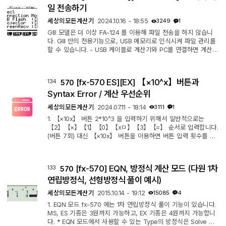
주되기 때문에 번호를 암기해 사용하셔야 합니다. 아래는 카시오
일 전송하기
[fx-570] 기종...
세상의모든계산기
2024.10.16 - 18:55
3249
1
GIII 모델은 더 이상 FA-124 를 이용해 파일 전송을 하지 않습니
다. GIII 만의 전용기능으로, USB 메모리로 인식시켜 파일 관리를
할 수 있습니다. - USB 케이블로 계산기와 PC를 연결하면 계산기
에 "Select Connection Mode" 선택 창이 뜹니다. F1 : (USB Fla
sh) ㄴ PC와 데이터 file 을 전송하기 위한 모드입니다. F2 : (Proj
ector) ㄴ 교육용 프로젝터에 연결해 계산기 화면을 출력하기 위
[fx-570 ES][EX] 【×10^x】버튼과
134
570
한 모드입니다. F3 : (ScreenRecv) ㄴ PC Software 에 연결해
계산기 화면을 출력하기 위한 모드입니다. F2, F3 국내 사용자들
Syntax Error / 계산 우선순위
은 쓸 일이 없습니다...
세상의모든계산기
2024.07.11 - 18:14
3111
1
1. 【×10x】 버튼 2*10^3 을 입력하기 위해서 일반적으로는
【2】【×】【1】【0】【xㅁ】【3】【=】 순서로 입력합니다.
(버튼 7회) 대신 【×10x】 버튼을 이용하면 버튼 입력 횟수를 3
회 줄여 4번만에 입력할 수 있습니다. 【2】【×10^x】【3】
【=】 ×(곱하기) 위치, 숫자 10과, 지수의 크기 위치는 원래의 기
본 font 와 약간 차이가 있습니다. 호불호는 갈릴 수 있겠다는 생
[fx-570] EQN, 방정식 계산 모드 (다원 1차
133
570
각입니다. 2. Syntax Error (신택스 에러, 문법 오류) 【×10x】 버
튼은 (operator× & (operand10 & operator^*( ))) 가 결합한 형
연립방정식, 선형방정식 풀이 예시)
태의 독특한 operator(연산자) 로...
세상의모든계산기
2015.10.14 - 19:12
15085
4
1. EQN 모드 fx-570 에는 1차 연립방정식 풀이 기능이 있습니다.
MS, ES 기종은 3원까지 가능하고, EX 기종은 4원까지 가능합니
다. * EQN 모드에서 사용할 수 있는 Type의 방정식은 Solve 로