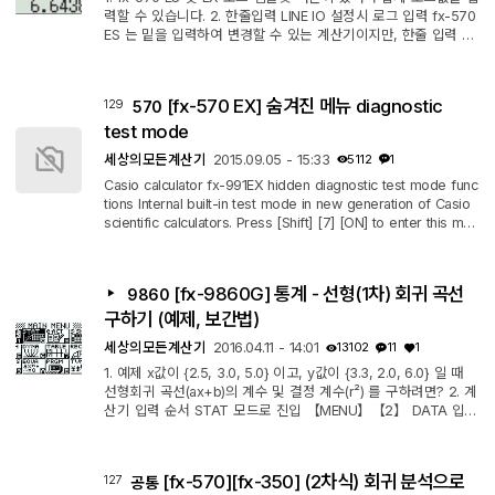
력할 수 있습니다. 2. 한줄입력 LINE IO 설정시 로그 입력 fx-570
ES 는 밑을 입력하여 변경할 수 있는 계산기이지만, 한줄 입력 설
정이 되면 커서가 밑의 위치로 이동할 수 없기 때문에 한줄로 밑
과, 진수를 입력해야 합니다. 이 때, log(밑, 진수) 순서로 입력하
며 컴마는 【SHIFT】【)】 로 입력합니다. * 위에 보시는 것처럼
[fx-570 EX] 숨겨진 메뉴 diagnostic
129
570
특정 모드에서는 Math IO 에서 강제로 LINE IO 로 변경됩니다. -
STAT(통계), MAT(행렬), VCT(벡터) 모드에서 Math IO 로 설정
test mode
할 수 없습니다.
세상의모든계산기
2015.09.05 - 15:33
5112
1
Casio calculator fx-991EX hidden diagnostic test mode func
tions Internal built-in test mode in new generation of Casio
scientific calculators. Press [Shift] [7] [ON] to enter this mo
de. ㄴ fx-570 ES PLUS 등 타 모델에서는 작동하지 않습니다.
[fx-9860G] 통계 - 선형(1차) 회귀 곡선
9860
구하기 (예제, 보간법)
세상의모든계산기
2016.04.11 - 14:01
13102
11
1
1. 예제 x값이 {2.5, 3.0, 5.0} 이고, y값이 {3.3, 2.0, 6.0} 일 때
선형회귀 곡선(ax+b)의 계수 및 결정 계수(r²) 를 구하려면? 2. 계
산기 입력 순서 STAT 모드로 진입 【MENU】【2】 DATA 입력
선형 회귀 방법 선택 【F2】 CALC 【F3】 REG 【F1】 X 【F
1】 ax+b 3. 여러 독립변수에 대해 분석할 때 1. List3든, List4든
원하는 리스트에 데이터 값을 입력합니다. 2. F2【CALC】를 선
[fx-570][fx-350] (2차식) 회귀 분석으로
127
공통
택하면 2VAR 분석 메뉴가 나오는데, 여기서 F6【SET】를 선택