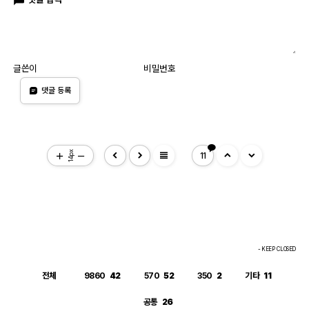
글쓴이
비밀번호
댓글 등록
view_headline
14px
11
- KEEP CLOSED
전체
9860
42
570
52
350
2
기타
11
공통
26