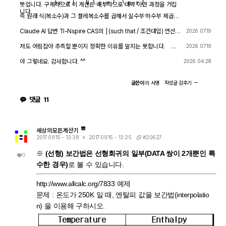
뜻입니다. 구체적으로 이 계산은 내부적으로 대략 이런 과정을 거칩
니다.
즉 원래 식(복소수)과 그 켤레복소수를 곱해서 실수부·허수부 제곱합
을 만들고, 거기에 다시 제곱근을 씌우는 과정입니다. 이 과정에서
√(x²) → x 또는 √a·√b → √(ab) 같은 규칙들이 쓰이는데, 이런
Claude AI 답변 TI-Nspire CAS의 | (such that / 조건대입) 연산자
2026 07.19
규칙들은 x가 실수이고 0 이상일 때만 엄밀하게 성립합니다. CAS는
는 대입 시점의 수식 형태를 그대로 두고 기호만 치환하는 연산입니
이 조건들을 일일이 다 추적하지 않고 넘어가면서, 원래는 (e≠0, r+l
다. 대입 후에 처음부터 다시 "실수부/허수부 분리, 유리화" 같은 재간
저도 어림잡아 추측할 뿐이지 정확한 이유를 알지는 못합니다. 질
2026 07.19
·ω·i ≠ 0 등) 복소수 특유의 좁은 정의역을 가진 식을, r, l, ω가 어떤
소화를 자동으로 수행하지 않습니다. 이 차이가 지금 보신 결과 차이
문하신 사진을 그대로 (Gemini 3.5 Flash / ChatGPT / Claude So
실수여도(부호 무관하게) 정의되는 1/√(r²+l²·ω²)라는 더 넓은 정의
의 핵심입니다. 첫 번째 경우 (|er/(e·r)| | con_1 and con → 실패) 이
nnet 5) AI에 넣어 보니 claude AI 가 제일 합리적인 답변을 주어서
아 그렇네요. 감사합니다. ^^
2026 04.28
역의 식으로 바꿔버린 것입니다. CAS는 이 손실을 감지하고 경고를
시점의 식은 아직 r + l·ω·i 형태의 복소수 그대로입니다 (i가 살아있
이를 붙여 넣습니다.
띄운 것입니다. 이게 왜 조건 대입 성공과 연결되는가 정리하면, 이
음). 여기에 con_1: ω = √(1-c·r²)/(√c·l)을 대입하면, 분모 안에 i ·
경고는 사실상 이런 뜻입니다. "나는 이 결과를 만들면서 원래 식이
√(1-c·r²) 라는 항이 새로 생깁니다. 문제는 CAS가 √(1-c·r²)이 실
글쓴이
의
서명
작성글
감추기
가지고 있던 정의역 제약 정보(부호 조건, i 관련 조건 등)를 이미 버
수인지(즉 1-c·r² ≥ 0인지) 판단할 근거가 없다는 겁니다. 저장해 두
렸다." 바로 이 "정의역 정보를 버린" 상태가 이후 con_1 대입을 매
신 con 조건은 c>0, l>0, r>0뿐이고, 1-c·r²≥0이라는 조건은 포함
댓글
11
끄럽게 만드는 원인입니다. 첫 번째 시도에서는 i가 살아있는 원래 식
되어 있지 않습니다. 그래서 CAS는 i와 이 무리식을 더 정리(유리화,
에 조건을 대입했기 때문에, CAS가 √(1-c·r²)이 실수인지(정의역
실수부·허수부 재결합)하지 못하고 있는 그대로 남겨둡니다. 결과에
조건: 1-c·r² ≥ 0) 계속 추적하려고 했고, 그 정보가 con에 없어서
여전히 i가 보이는 이유입니다. 두 번째 경우 (결과값 1/√(r²+l²·ω²)
더 이상 정리를 못 하고 멈췄습니다. 두 번째 시도에서는 절댓값 계
에 대입 → 성공) |er/(e·r)| (절댓값/모듈러스) 연산은 그 자체로 이미
산 단계에서 이미 그런 세밀한 정의역 추적을 CAS 스스로 포기(단
"복소수 → 실수" 변환을 완료한 결과입니다. 즉 1/√(r²+l²·ω²)에는
세상의모든계산기
순화)했기 때문에, 이후 ω에 무리식을 대입해도 "이게 실수가 맞
더 이상 i가 없고, 순수하게 r, l, ω로만 이루어진 실수식입니다. 이 식
#20627
2017.09.15 - 13:38
2017.09.15 - 13:25
나?" 하는 검증 절차 없이 그냥 대수적으로 치환·정리해 버립니다. 그
에 ω = con_1을 대입하는 것은 그냥 실수 대수식에 실수 대입하는
래서 깔끔하게 √c/√l이 나온 겁니다. 한 줄 요약 절댓값 계산 시 뜬
것이므로, i와 무리식이 뒤엉키는 문제 자체가 발생하지 않습니다. 그
※
(선형) 보간법은 선형회귀의 일부(DATA 쌍이 2개뿐인 특
0
"정의역이 넓어졌을 수 있다"는 경고는, CAS가 그 순간에 원래 식의
래서 바로 깔끔하게 √c/√l로 정리됩니다. 정리하면 절댓값(모듈러
수한 경우)
로 볼 수 있습니다.
엄밀한 조건(정의역)을 놓쳤다는 신호이고, 바로 그 "조건을 놓친 상
스) 계산은 "이 값들이 실수다"라는 가정을 이미 내부적으로 써서 i를
태"이기 때문에 뒤에 이어지는 조건식 대입이 막힘없이 진행된 것입
제거하는 연산입니다. 그 연산을 조건 대입 이전에 해두면, 이후 대입
니다. 다만 그 대가로, 결과인 1/√(r²+l²·ω²)이나 최종 √c/√l이 원
은 단순 실수 대입이라 문제없이 정리됩니다. 반대로 i가 남아있는 식
http://www.allcalc.org/7833 예제
래 회로 조건(i≠0이 되는 경계, 분모가 0이 되는 경우 등)에서는 엄
에 무리식을 포함한 조건을 먼저 대입하면, 그 무리식의 실수성/부호
밀히 성립하지 않을 수 있다는 점은 감안하셔야 합니다. 실제 물리적
에 대한 가정이 없어서 CAS가 i를 소거하는 재간소화를 못 하고 멈
문제 : 온도가 250K 일 때, 엔탈피 값을 보간법(interpolatio
으로는 r, l, c > 0이고 결과도 물리적으로 타당한 형태라 문제없어
춰버립니다. 실용적 팁: 복소식에 조건을 대입해야 할 때는 가능하면
n) 을 이용해 구하시오.
보이지만, 수학적 엄밀성 측면에서는 "정의역이 넓어진 근사적 결
절댓값·실수화(유리화) 등을 먼저 끝내서 i를 없앤 뒤 조건을 대입하
과"라는 꼬리표가 붙어있는 셈입니다.
거나, 대입 후 결과에 다시 simplify/expand/combine 같은 명령을
한 번 더 걸어주면 (필요한 도메인 조건과 함께) 정리가 되는 경우가