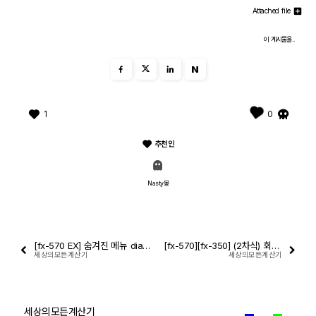
Attached file
이 게시물을..
N
1
0
추천인
Nasty몽
[fx-570 EX] 숨겨진 메뉴 diagnostic test mode
[fx-570][fx-350] (2차식) 회귀 분석으로 2변수 (2-Var) 통계 분석 하기
세상의모든계산기
세상의모든계산기
세상의모든계산기