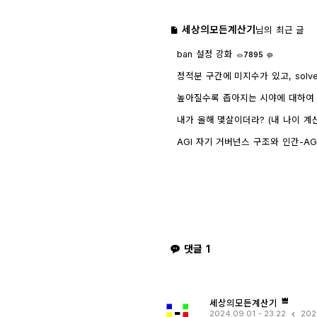
세상의모든계산기
님의 최근 글
ban 설정 강화
7895
1
정적분 구간에 미지수가 있고, solv
인하려면?
1759
4
높아질수록 좁아지는 시야에 대하여 - wr
내가 올해 몇살이더라? (내 나이 계
AGI 자기 거버넌스 구조와 인간-AGI 관
GPT)
8454
1
댓글
1
세상의모든계산기
2024.09.01 - 23:22
202