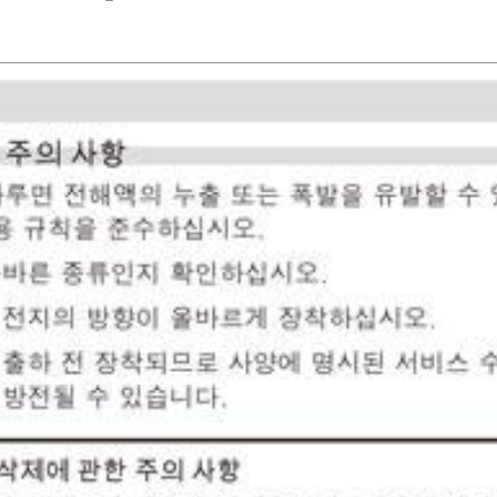
그래서 깔끔하게 √c/√l이 나온 겁니다.
대입하는 것이므로, i
"정의역이 넓어졌을 수 
다. 그래서 바로 깔끔하게 √c/√
밀한 조건(정의역)을 놓
스) 계산은 "이 값들이
기 때문에 뒤에 이어지
거하는 연산입니다. 그 연산을 조건 대입 이전에 해두면, 이후 대입은 단
만 그 대가로, 결과인 1/
순 실수 대입이라 문제없이 정리됩니다. 반
건(i≠0이 되는 경계,
을 포함한 조건을 먼저
않을 수 있다는 점은 감안
이 없어서 CAS가 i를 
이고 결과도 물리적으로
적 팁: 복소식에 조건을 대입해야 할 
성 측면에서는 "정의역
화) 등을 먼저 끝내서 i를 없앤
셈입니다.
시 simplify/expa
도메인 조건과 함께) 