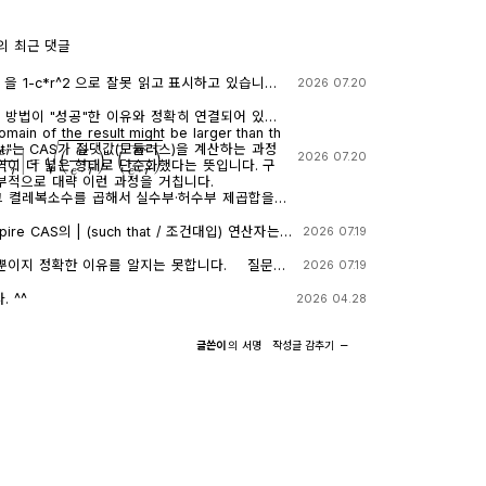
의 최근 댓글
로 잘못 읽고 표시하고 있습니다.
2026 07.20
 계산기에 l-c*r^2 ≥0 을 조건에 추가해 계산해 보아
니다.
째 방법이 "성공"한 이유와 정확히 연결되어 있습
 input"는 CAS가 절댓값(모듈러스)을 계산하는 과정
r
e
⋅
r
|
=
(
e
r
e
⋅
r
)
⋅
(
e
r
e
⋅
r
)
―
2026 07.20
이 더 넓은 형태로 단순화했다는 뜻입니다. 구
부적으로 대략 이런 과정을 거칩니다.
 그 켤레복소수를 곱해서 실수부·허수부 제곱합을
곱근을 씌우는 과정입니다. 이 과정에서 √(x²)
 √(ab) 같은 규칙들이 쓰이는데, 이런 규칙들은 x
2026 07.19
때만 엄밀하게 성립합니다. CAS는 이 조건들을
를 그대로 두고 기호만 치환하는 연산입니다. 대입
어가면서, 원래는 (e≠0, r+l·ω·i ≠ 0 등)
실수부/허수부 분리, 유리화" 같은 재간소화를 자동
이지 정확한 이유를 알지는 못합니다. 질문하
2026 07.19
을 가진 식을, r, l, ω가 어떤 실수여도(부호
. 이 차이가 지금 보신 결과 차이의 핵심입니다.
3.5 Flash / ChatGPT / Claude Sonnet 5)
(r²+l²·ω²)라는 더 넓은 정의역의 식으로 바꿔
on_1 and con → 실패) 이 시점의 식은 아직
 ^^
2026 04.28
이 손실을 감지하고 경고를 띄운 것입니다. 이게
수 그대로입니다 (i가 살아있음). 여기에 con_1: ω =
고는 사실상 이런 뜻입
 대입하면, 분모 안에 i · √(1-c·r²) 라는 항이 새로 생
글쓴이
의
서명
작성글
감추기
이미 버렸다." 바로 이 "정의역 정보를
 저장해 두신 con 조건은 c>0, l>0, r>0뿐이
1 대입을 매끄럽게 만드는 원인입니다. 첫 번째
 조건은 포함되어 있지 않습니다. 그래서 CAS는 i와
 원래 식에 조건을 대입했기 때문에, CAS가 √
리화, 실수부·허수부 재결합)하지 못하고 있는 그
정의역 조건: 1-c·r² ≥ 0) 계속 추적하려고 했고, 그
 i가 보이는 이유입니다. 두 번째 경우 (결
상 정리를 못 하고 멈췄습니다. 두 번째 시도
(e·r)| (절댓값/모듈러스) 연산
계에서 이미 그런 세밀한 정의역 추적을 CAS 스
소수 → 실수" 변환을 완료한 결과입니다. 즉 1/√
때문에, 이후 ω에 무리식을 대입해도 "이게 실수
이상 i가 없고, 순수하게 r, l, ω로만 이루어진 실수식
절차 없이 그냥 대수적으로 치환·정리해 버립니다.