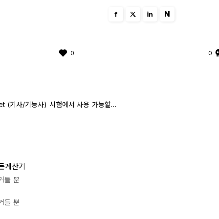
N
0
0
샤프 EL-W506T 는 Q-net (기사/기능사) 시험에서 사용 가능할까?
든계산기
거들 뿐
거들 뿐