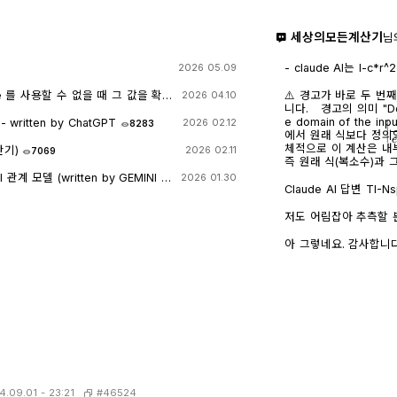
세상의모든계산기
님
- claude AI는 l-c*r^2 을 1-c*r^2 으
2026 05.09
- TI-nspire CAS
도 결과는 바뀌지 않습
e 를 사용할 수 없을 때 그 값을 확
⚠️ 경고가 바로 두 번
2026 04.10
니다. 경고의 의미 "Domain of the result might be larger than th
e domain of the
itten by ChatGPT
2026 02.12
8283
|
e
에서 원래 식보다 정의역
체적으로 이 계산은 내
산기)
2026 02.11
7069
즉 원래 식(복소수)과
만들고, 거기에 다시 제
계 모델 (written by GEMINI &
2026 01.30
→ x 또는 √a·√b →
Claude AI 답변 TI-Nspire CAS의 | (such that / 조건대입) 연산자는
가 실수이고 0 이상일 
대입 시점의 수식 형태
일일이 다 추적하지 않고 넘
후에 처음부터 다시 "
저도 어림잡아 추측할 뿐
복소수 특유의 좁은 정의역
으로 수행하지 않습니다
신 사진을 그대로 (Gemini 
무관하게) 정의되는 1/√
첫 번째 경우 (|er/(e·r)| | c
AI에 넣어 보니 claude AI 가 제일 합리적인 답변을 주어서 이를 붙여
아 그렇네요. 감사합니다.
버린 것입니다. CAS는 
r + l·ω·i 형태의 복소
넣습니다.
왜 조건 대입 성공과 연결되는가 정리하면, 이 경
√(1-c·r²)/(√c·l)을
니다. "나는 이 결과를 만들면서 원래 식이 가지고 있던 정의역 제약 정
깁니다. 문제는 CAS가 √(1-c·r²)이 실수인지(즉 1-c·r² ≥ 0인지) 판단
보(부호 조건, i 관련 조건 등)를 
할 근거가 없다는 겁니다.
버린" 상태가 이후 con_
고, 1-c·r²≥0이라는
시도에서는 i가 살아있는
이 무리식을 더 정리(유
(1-c·r²)이 실수인지(
대로 남겨둡니다. 결과에 여전히
정보가 con에 없어서 더 이
과값 1/√(r²+l²·ω²)에 대입 → 성공) |er/
에서는 절댓값 계산 단
은 그 자체로 이미 "복
스로 포기(단순화)했기 
(r²+l²·ω²)에는 더 
가 맞나?" 하는 검증 
입니다. 이 식에 ω = con_1을 대입하는 것은 그냥 실수 대수식에 실수
#46524
4.09.01 - 23:21