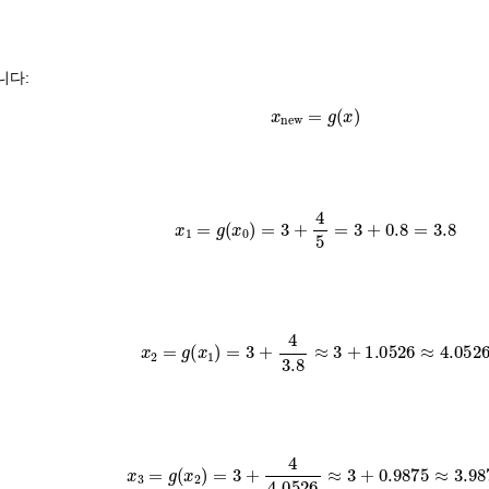
니다:
x
new
=
g
(
x
)
x
1
=
g
(
x
0
)
=
3
+
4
5
=
3
+
0.8
=
3.8
x
2
=
g
(
x
1
)
=
3
+
4
3.8
≈
3
+
1.0526
≈
4.052
x
3
=
g
(
x
2
)
=
3
+
4
4.0526
≈
3
+
0.9875
≈
3.98