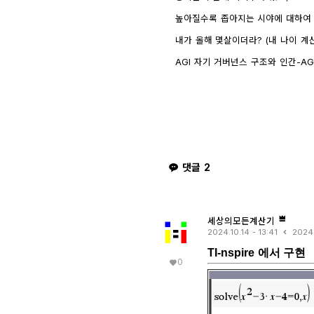
인하려면?
1743
4
높아질수록 좁아지는 시야에 대하여 - wr
내가 올해 몇살이더라? (내 나이 계
AGI 자기 거버넌스 구조와 인간-AGI 관
GPT)
8441
1
댓글
2
세상의모든계산기
2024.10.14 - 13:41
2024.
TI-nspire 에서 구현
0