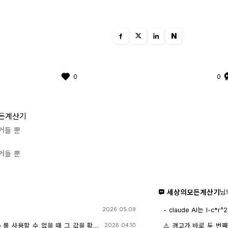
N
0
0
든계산기
거들 뿐
거들 뿐
세상의모든계산기
님
- claude AI는 l-c*r^2 을 1-c*r^2 으
2026 05.09
- TI-nspire CAS
도 결과는 바뀌지 않습
e 를 사용할 수 없을 때 그 값을 확
⚠️ 경고가 바로 두 번
2026 04.10