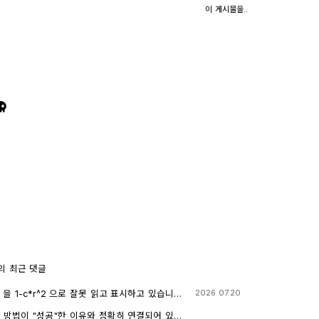
이 게시물을..
의 최근 댓글
로 잘못 읽고 표시하고 있습니다.
2026 07.20
 계산기에 l-c*r^2 ≥0 을 조건에 추가해 계산해 보아
니다.
째 방법이 "성공"한 이유와 정확히 연결되어 있습