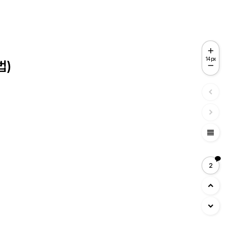
14px
법)
view_headline
2