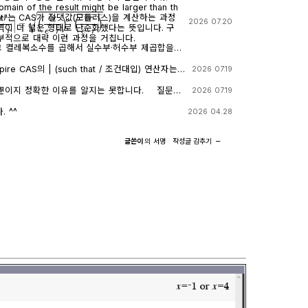
 input"는 CAS가 절댓값(모듈러스)을 계산하는 과정
r
e
⋅
r
|
=
(
e
r
e
⋅
r
)
⋅
(
e
r
e
⋅
r
)
―
2026 07.20
이 더 넓은 형태로 단순화했다는 뜻입니다. 구
부적으로 대략 이런 과정을 거칩니다.
 그 켤레복소수를 곱해서 실수부·허수부 제곱합을
곱근을 씌우는 과정입니다. 이 과정에서 √(x²)
 √(ab) 같은 규칙들이 쓰이는데, 이런 규칙들은 x
2026 07.19
때만 엄밀하게 성립합니다. CAS는 이 조건들을
를 그대로 두고 기호만 치환하는 연산입니다. 대입
어가면서, 원래는 (e≠0, r+l·ω·i ≠ 0 등)
실수부/허수부 분리, 유리화" 같은 재간소화를 자동
이지 정확한 이유를 알지는 못합니다. 질문하
2026 07.19
을 가진 식을, r, l, ω가 어떤 실수여도(부호
. 이 차이가 지금 보신 결과 차이의 핵심입니다.
3.5 Flash / ChatGPT / Claude Sonnet 5)
(r²+l²·ω²)라는 더 넓은 정의역의 식으로 바꿔
on_1 and con → 실패) 이 시점의 식은 아직
 ^^
2026 04.28
이 손실을 감지하고 경고를 띄운 것입니다. 이게
수 그대로입니다 (i가 살아있음). 여기에 con_1: ω =
고는 사실상 이런 뜻입
 대입하면, 분모 안에 i · √(1-c·r²) 라는 항이 새로 생
글쓴이
의
서명
작성글
감추기
이미 버렸다." 바로 이 "정의역 정보를
 저장해 두신 con 조건은 c>0, l>0, r>0뿐이
1 대입을 매끄럽게 만드는 원인입니다. 첫 번째
 조건은 포함되어 있지 않습니다. 그래서 CAS는 i와
 원래 식에 조건을 대입했기 때문에, CAS가 √
리화, 실수부·허수부 재결합)하지 못하고 있는 그
정의역 조건: 1-c·r² ≥ 0) 계속 추적하려고 했고, 그
 i가 보이는 이유입니다. 두 번째 경우 (결
상 정리를 못 하고 멈췄습니다. 두 번째 시도
(e·r)| (절댓값/모듈러스) 연산
계에서 이미 그런 세밀한 정의역 추적을 CAS 스
소수 → 실수" 변환을 완료한 결과입니다. 즉 1/√
때문에, 이후 ω에 무리식을 대입해도 "이게 실수
이상 i가 없고, 순수하게 r, l, ω로만 이루어진 실수식
절차 없이 그냥 대수적으로 치환·정리해 버립니다.
 한 줄 요약 절댓값 계산 시 뜬
와 무리식이 뒤엉키는 문제 자체가 발생하지 않습니
있다"는 경고는, CAS가 그 순간에 원래 식의 엄
l로 정리됩니다. 정리하면 절댓값(모듈러
쳤다는 신호이고, 바로 그 "조건을 놓친 상태"이
 실수다"라는 가정을 이미 내부적으로 써서 i를 제
는 조건식 대입이 막힘없이 진행된 것입니다. 다
√(r²+l²·ω²)이나 최종 √c/√l이 원래 회로 조
대로 i가 남아있는 식에 무리식
 분모가 0이 되는 경우 등)에서는 엄밀히 성립하지
 대입하면, 그 무리식의 실수성/부호에 대한 가정
하셔야 합니다. 실제 물리적으로는 r, l, c > 0
소거하는 재간소화를 못 하고 멈춰버립니다. 실용
 타당한 형태라 문제없어 보이지만, 수학적 엄밀
때는 가능하면 절댓값·실수화(유리