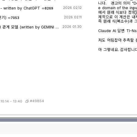
니다. 경고의 의미 "Domain of the result might be larger than th
e domain of the
itten by ChatGPT
2026 02.12
8269
|
e
에서 원래 식보다 정의역
체적으로 이 계산은 내
산기)
2026 02.11
7053
즉 원래 식(복소수)과
만들고, 거기에 다시 제
계 모델 (written by GEMINI &
2026 01.30
→ x 또는 √a·√b →
Claude AI 답변 TI-Nspire CAS의 | (such that / 조건대입) 연산자는
가 실수이고 0 이상일 
대입 시점의 수식 형태
일일이 다 추적하지 않고 넘
후에 처음부터 다시 "
저도 어림잡아 추측할 뿐
복소수 특유의 좁은 정의역
으로 수행하지 않습니다
신 사진을 그대로 (Gemini 
무관하게) 정의되는 1/√
첫 번째 경우 (|er/(e·r)| | c
AI에 넣어 보니 claude AI 가 제일 합리적인 답변을 주어서 이를 붙여
아 그렇네요. 감사합니다.
버린 것입니다. CAS는 
r + l·ω·i 형태의 복소
넣습니다.
왜 조건 대입 성공과 연결되는가 정리하면, 이 경
√(1-c·r²)/(√c·l)을
니다. "나는 이 결과를 만들면서 원래 식이 가지고 있던 정의역 제약 정
깁니다. 문제는 CAS가 √(1-c·r²)이 실수인지(즉 1-c·r² ≥ 0인지) 판단
보(부호 조건, i 관련 조건 등)를 
할 근거가 없다는 겁니다.
버린" 상태가 이후 con_
고, 1-c·r²≥0이라는
시도에서는 i가 살아있는
이 무리식을 더 정리(유
(1-c·r²)이 실수인지(
대로 남겨둡니다. 결과에 여전히
정보가 con에 없어서 더 이
과값 1/√(r²+l²·ω²)에 대입 → 성공) |er/
에서는 절댓값 계산 단
은 그 자체로 이미 "복
스로 포기(단순화)했기 
(r²+l²·ω²)에는 더 
가 맞나?" 하는 검증 
입니다. 이 식에 ω = con_1을 대입하는 것은 그냥 실수 대수식에 실수
#49854
10.14 - 13:40
그래서 깔끔하게 √c/√l이 나온 겁니다.
대입하는 것이므로, i
"정의역이 넓어졌을 수 
다. 그래서 바로 깔끔하게 √c/√
밀한 조건(정의역)을 놓
스) 계산은 "이 값들이
기 때문에 뒤에 이어지
거하는 연산입니다. 그 연산을 조건 대입 이전에 해두면, 이후 대입은 단
만 그 대가로, 결과인 1/
순 실수 대입이라 문제없이 정리됩니다. 반
건(i≠0이 되는 경계,
을 포함한 조건을 먼저
않을 수 있다는 점은 감안
이 없어서 CAS가 i를 
이고 결과도 물리적으로
적 팁: 복소식에 조건을 대입해야 할 