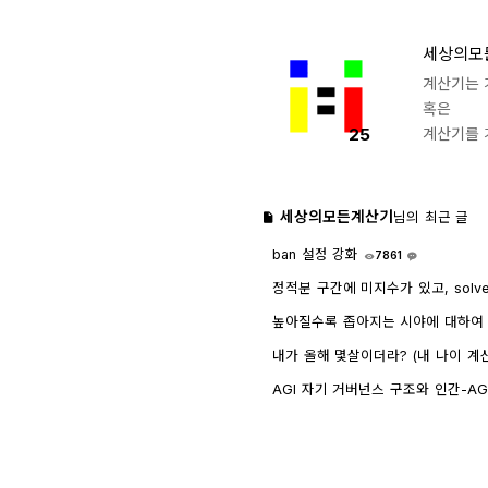
세상의모
계산기는 
혹은
25
계산기를 
세상의모든계산기
님의 최근 글
ban 설정 강화
7861
1
정적분 구간에 미지수가 있고, solv
인하려면?
1757
4
높아질수록 좁아지는 시야에 대하여 - wr
내가 올해 몇살이더라? (내 나이 계
AGI 자기 거버넌스 구조와 인간-AGI 관
GPT)
8448
1