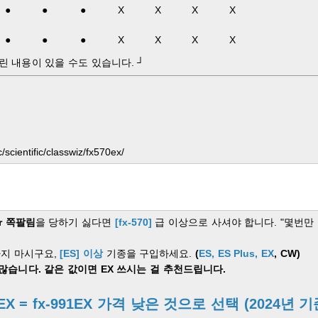
●
●
●
X
X
X
X
●
●
●
X
X
X
X
린 내용이 있을 수도 있습니다. ┘
c/scientific/classwiz/fx570ex/
r 쪽팔림
을 당하기 싫다면
[fx-570]
급 이상으로 사셔야 합니다. "몇번만
지 마시구요,
[ES] 이상
기종을 구입하세요.
(
ES, ES Plus, EX
, CW)
많습니다. 같은 값이면 EX 쓰시는 걸 추천드립니다.
EX = fx-991EX 가격 낮은 것으로 선택 (2024년 기