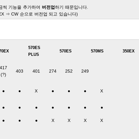
조금씩 기능을 추가하여
버전업
하기 때문입니다.
 ⇒ EX ⇒ CW 순으로 버전업 되고 있습니다)
570ES
70EX
570ES
570MS
350EX
PLUS
417
403
401
274
252
249
(?)
●
●
X
●
●
●
X
●
●
●
●
●
●
●
●
●
●
X
X
X
X