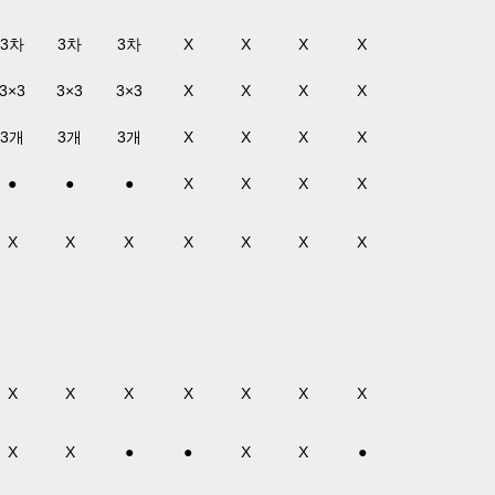
3차
3차
3차
X
X
X
X
3×3
3×3
3×3
X
X
X
X
3개
3개
3개
X
X
X
X
●
●
●
X
X
X
X
X
X
X
X
X
X
X
X
X
X
X
X
X
X
X
X
●
●
X
X
●