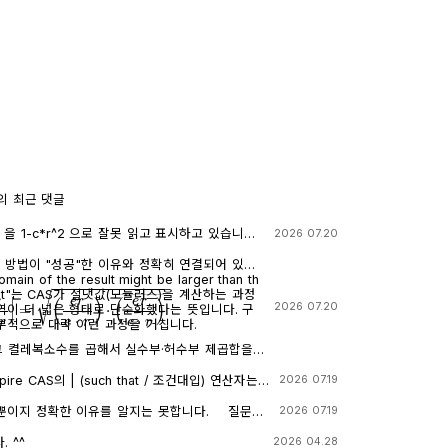
의 최근 댓글
로 잘못 읽고 표시하고 있습니다.
2026 07.20
 계산기에 l-c*r^2 ≥0 을 조건에 추가해 계산해 보아
니다.
째 방법이 "성공"한 이유와 정확히 연결되어 있습
 input"는 CAS가 절댓값(모듈러스)을 계산하는 과정
e
⋅
r
|
=
(
e
r
e
⋅
r
)
⋅
(
e
r
e
⋅
r
)
―
2026 07.20
이 더 넓은 형태로 단순화했다는 뜻입니다. 구
부적으로 대략 이런 과정을 거칩니다.
 그 켤레복소수를 곱해서 실수부·허수부 제곱합을
곱근을 씌우는 과정입니다. 이 과정에서 √(x²)
 √(ab) 같은 규칙들이 쓰이는데, 이런 규칙들은 x
2026 07.19
때만 엄밀하게 성립합니다. CAS는 이 조건들을
를 그대로 두고 기호만 치환하는 연산입니다. 대입
어가면서, 원래는 (e≠0, r+l·ω·i ≠ 0 등)
실수부/허수부 분리, 유리화" 같은 재간소화를 자동
이지 정확한 이유를 알지는 못합니다. 질문하
2026 07.19
을 가진 식을, r, l, ω가 어떤 실수여도(부호
. 이 차이가 지금 보신 결과 차이의 핵심입니다.
3.5 Flash / ChatGPT / Claude Sonnet 5)
(r²+l²·ω²)라는 더 넓은 정의역의 식으로 바꿔
on_1 and con → 실패) 이 시점의 식은 아직
 ^^
2026 04.28