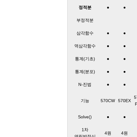
정적분
●
●
부정적분
삼각함수
●
●
역삼각함수
●
●
통계(기초)
●
●
통계(분포)
●
●
N-진법
●
●
5
기능
570CW
570EX
Solve()
●
●
1차
4원
4원
연립방정식