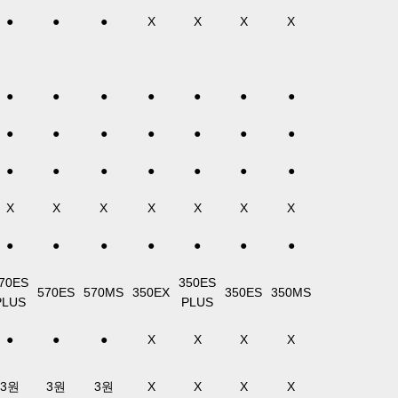
●
●
●
X
X
X
X
●
●
●
●
●
●
●
●
●
●
●
●
●
●
●
●
●
●
●
●
●
X
X
X
X
X
X
X
●
●
●
●
●
●
●
70ES
350ES
570ES
570MS
350EX
350ES
350MS
PLUS
PLUS
●
●
●
X
X
X
X
3원
3원
3원
X
X
X
X