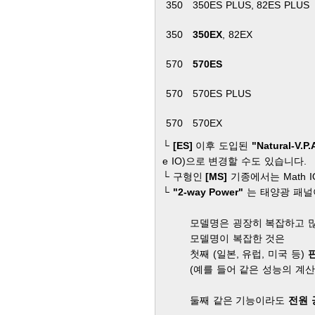
350
350ES PLUS, 82ES PLUS
350
350EX
, 82EX
570
570ES
570
570ES PLUS
570
570EX
└
[ES]
이후 도입된
"Natural-V.P.
e IO)으로 변경할 수도 있습니다.
└ 구형인
[MS]
기종에서는 Math I
└
"2-way Power"
는 태양광 패널
모델명은 굉장히 복잡하고 
모델명이 복잡한 것은
첫째 (일본, 유럽, 미국 등)
(예를 들어 같은 성능의 계산기
둘째 같은 기능이라도
전원 