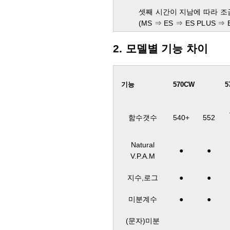
셋째 시간이 지남에 따라 
(MS ⇒ ES ⇒ ES PLUS
2. 모델별 기능 차이
기능
570CW
5
함수갯수
540+
552
Natural
●
●
V.P.A.M
지수,로그
●
●
미분계수
●
●
(문자)미분