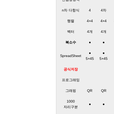
n차 다항식
4
4차
행렬
4×4
4×4
벡터
4개
4개
복소수
●
●
●
●
SpreadSheet
5×45
5×45
공식저장
프로그래밍
그래핑
QR
QR
1000
●
●
자리구분