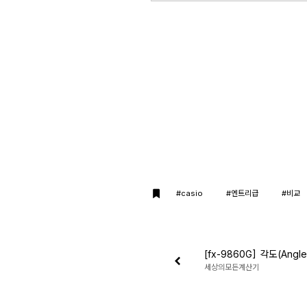
#casio
#엔트리급
#비교
[fx-9860G] 각도(Ang
세상의모든계산기