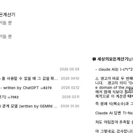
든계산기
거들 뿐
거들 뿐
세상의모든계산기
님
- claude AI는 l-c*r^2 을 1-c*r^2 으
2026 05.09
- TI-nspire CAS
도 결과는 바뀌지 않습
e 를 사용할 수 없을 때 그 값을 확
⚠️ 경고가 바로 두 번
2026 04.10
니다. 경고의 의미 "Domain of the result might be larger than th
e domain of the
itten by ChatGPT
2026 02.12
8279
|
e
r
에서 원래 식보다 정의역
체적으로 이 계산은 내
산기)
2026 02.11
7062
즉 원래 식(복소수)과
계 모델 (written by GEMINI &
2026 01.30
만들고, 거기에 다시 제
→ x 또는 √a·√b →
Claude AI 답변 TI-Nspire CAS의 | (such that / 조건대입) 연산자는
가 실수이고 0 이상일 
대입 시점의 수식 형태
일일이 다 추적하지 않고 넘
후에 처음부터 다시 "
저도 어림잡아 추측할 뿐
복소수 특유의 좁은 정의역
으로 수행하지 않습니다
신 사진을 그대로 (Gemini 
무관하게) 정의되는 1/√
첫 번째 경우 (|er/(e·r)| | c
AI에 넣어 보니 claude AI 가 제일 합리적인 답변을 주어서 이를 붙여
아 그렇네요. 감사합니다.