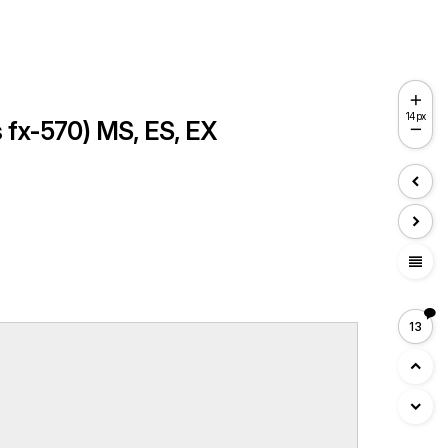
14px
-570) MS, ES, EX
view_headline
13