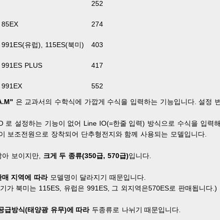
252
85EX
274
991ES(유럽), 115ES(북미)
403
991ES PLUS
417
991EX
552
A.M"
은 교과서의 수학식에 가깝게 수식을 입력하는 기능입니다. 설정 변경을
O 로 설정하는 기능이 없어 Line IO(=한줄 입력) 방식으로 수식을 입력
이 보조전원으로 장착되어 단추형전지와 함께 사용되는 모델입니다.
많아 보이지만,
크게
두 종류(350급, 570급)
입니다.
판매 지역에 따라
모델명이 달라지기 때문입니다.
가 북미는 115ES, 유럽은 991ES, 그 외지역은570ES로 판매됩니다.)
공급방식(태양광 유무)에 따라
두종류로 나뉘기 때문입니다.