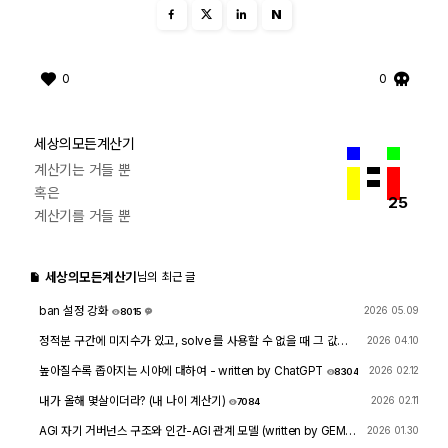
N
0
0
세상의모든계산기
계산기는 거들 뿐
혹은
25
계산기를 거들 뿐
세상의모든계산기
님의 최근 글
ban 설정 강화
2026 05.09
8015
1
정적분 구간에 미지수가 있고, solve 를 사용할 수 없을 때 그 값을
2026 04.10
확인하려면?
1767
4
높아질수록 좁아지는 시야에 대하여 - written by ChatGPT
2026 02.12
8304
내가 올해 몇살이더라? (내 나이 계산기)
2026 02.11
7084
AGI 자기 거버넌스 구조와 인간-AGI 관계 모델 (written by GEMIN
2026 01.30
I & GPT)
8477
1