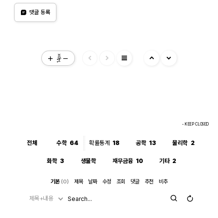
"정의역이 넓어졌을 수 있다"는 경고는, CAS가 그 순간에 원래 식의
래서 바로 깔끔하게 √c/√l로 정리됩니다. 정리하면 절댓값(모듈러
엄밀한 조건(정의역)을 놓쳤다는 신호이고, 바로 그 "조건을 놓친 상
스) 계산은 "이 값들이 실수다"라는 가정을 이미 내부적으로 써서 i를
댓글 등록
태"이기 때문에 뒤에 이어지는 조건식 대입이 막힘없이 진행된 것입
제거하는 연산입니다. 그 연산을 조건 대입 이전에 해두면, 이후 대입
니다. 다만 그 대가로, 결과인 1/√(r²+l²·ω²)이나 최종 √c/√l이 원
은 단순 실수 대입이라 문제없이 정리됩니다. 반대로 i가 남아있는 식
래 회로 조건(i≠0이 되는 경계, 분모가 0이 되는 경우 등)에서는 엄
에 무리식을 포함한 조건을 먼저 대입하면, 그 무리식의 실수성/부호
밀히 성립하지 않을 수 있다는 점은 감안하셔야 합니다. 실제 물리적
에 대한 가정이 없어서 CAS가 i를 소거하는 재간소화를 못 하고 멈
으로는 r, l, c > 0이고 결과도 물리적으로 타당한 형태라 문제없어
춰버립니다. 실용적 팁: 복소식에 조건을 대입해야 할 때는 가능하면
보이지만, 수학적 엄밀성 측면에서는 "정의역이 넓어진 근사적 결
절댓값·실수화(유리화) 등을 먼저 끝내서 i를 없앤 뒤 조건을 대입하
view_headline
과"라는 꼬리표가 붙어있는 셈입니다.
거나, 대입 후 결과에 다시 simplify/expand/combine 같은 명령을
14px
한 번 더 걸어주면 (필요한 도메인 조건과 함께) 정리가 되는 경우가
많습니다.
- KEEP CLOSED
전체
수학
64
확률통계
18
공학
13
물리학
2
화학
3
생물학
재무금융
10
기타
2
기본
(0)
제목
날짜
수정
조회
댓글
추천
비추
제목+내용