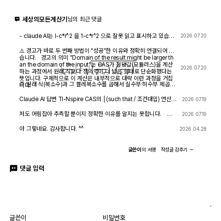
세상의모든계산기
님의 최근 댓글
- claude AI는 l-c*r^2 을 1-c*r^2 으로 잘못 읽고 표시하고 있습니
2026 07.20
다. - TI-nspire CAS 계산기에 l-c*r^2 ≥0 을 조건에 추가해 계산
해 보아도 결과는 바뀌지 않습니다.
⚠️ 경고가 바로 두 번째 방법이 "성공"한 이유와 정확히 연결되어 있
습니다. 경고의 의미 "Domain of the result might be larger th
an the domain of the input"는 CAS가 절댓값(모듈러스)을 계산
|
e
r
e
⋅
r
|
=
(
e
r
e
⋅
r
)
⋅
(
e
r
e
⋅
r
)
―
2026 07.20
하는 과정에서 원래 식보다 정의역이 더 넓은 형태로 단순화했다는
뜻입니다. 구체적으로 이 계산은 내부적으로 대략 이런 과정을 거칩
즉 원래 식(복소수)과 그 켤레복소수를 곱해서 실수부·허수부 제곱합
니다.
을 만들고, 거기에 다시 제곱근을 씌우는 과정입니다. 이 과정에서
√(x²) → x 또는 √a·√b → √(ab) 같은 규칙들이 쓰이는데, 이런
Claude AI 답변 TI-Nspire CAS의 | (such that / 조건대입) 연산자
2026 07.19
규칙들은 x가 실수이고 0 이상일 때만 엄밀하게 성립합니다. CAS는
는 대입 시점의 수식 형태를 그대로 두고 기호만 치환하는 연산입니
이 조건들을 일일이 다 추적하지 않고 넘어가면서, 원래는 (e≠0, r+l
다. 대입 후에 처음부터 다시 "실수부/허수부 분리, 유리화" 같은 재간
저도 어림잡아 추측할 뿐이지 정확한 이유를 알지는 못합니다. 질
2026 07.19
·ω·i ≠ 0 등) 복소수 특유의 좁은 정의역을 가진 식을, r, l, ω가 어떤
소화를 자동으로 수행하지 않습니다. 이 차이가 지금 보신 결과 차이
문하신 사진을 그대로 (Gemini 3.5 Flash / ChatGPT / Claude So
실수여도(부호 무관하게) 정의되는 1/√(r²+l²·ω²)라는 더 넓은 정의
의 핵심입니다. 첫 번째 경우 (|er/(e·r)| | con_1 and con → 실패) 이
nnet 5) AI에 넣어 보니 claude AI 가 제일 합리적인 답변을 주어서
아 그렇네요. 감사합니다. ^^
2026 04.28
역의 식으로 바꿔버린 것입니다. CAS는 이 손실을 감지하고 경고를
시점의 식은 아직 r + l·ω·i 형태의 복소수 그대로입니다 (i가 살아있
이를 붙여 넣습니다.
띄운 것입니다. 이게 왜 조건 대입 성공과 연결되는가 정리하면, 이
음). 여기에 con_1: ω = √(1-c·r²)/(√c·l)을 대입하면, 분모 안에 i ·
경고는 사실상 이런 뜻입니다. "나는 이 결과를 만들면서 원래 식이
√(1-c·r²) 라는 항이 새로 생깁니다. 문제는 CAS가 √(1-c·r²)이 실
글쓴이
의
서명
작성글
감추기
가지고 있던 정의역 제약 정보(부호 조건, i 관련 조건 등)를 이미 버
수인지(즉 1-c·r² ≥ 0인지) 판단할 근거가 없다는 겁니다. 저장해 두
렸다." 바로 이 "정의역 정보를 버린" 상태가 이후 con_1 대입을 매
신 con 조건은 c>0, l>0, r>0뿐이고, 1-c·r²≥0이라는 조건은 포함
끄럽게 만드는 원인입니다. 첫 번째 시도에서는 i가 살아있는 원래 식
댓글 입력
되어 있지 않습니다. 그래서 CAS는 i와 이 무리식을 더 정리(유리화,
에 조건을 대입했기 때문에, CAS가 √(1-c·r²)이 실수인지(정의역
실수부·허수부 재결합)하지 못하고 있는 그대로 남겨둡니다. 결과에
조건: 1-c·r² ≥ 0) 계속 추적하려고 했고, 그 정보가 con에 없어서
여전히 i가 보이는 이유입니다. 두 번째 경우 (결과값 1/√(r²+l²·ω²)
더 이상 정리를 못 하고 멈췄습니다. 두 번째 시도에서는 절댓값 계
에 대입 → 성공) |er/(e·r)| (절댓값/모듈러스) 연산은 그 자체로 이미
산 단계에서 이미 그런 세밀한 정의역 추적을 CAS 스스로 포기(단
"복소수 → 실수" 변환을 완료한 결과입니다. 즉 1/√(r²+l²·ω²)에는
순화)했기 때문에, 이후 ω에 무리식을 대입해도 "이게 실수가 맞
더 이상 i가 없고, 순수하게 r, l, ω로만 이루어진 실수식입니다. 이 식
나?" 하는 검증 절차 없이 그냥 대수적으로 치환·정리해 버립니다. 그
에 ω = con_1을 대입하는 것은 그냥 실수 대수식에 실수 대입하는
래서 깔끔하게 √c/√l이 나온 겁니다. 한 줄 요약 절댓값 계산 시 뜬
것이므로, i와 무리식이 뒤엉키는 문제 자체가 발생하지 않습니다. 그
글쓴이
비밀번호