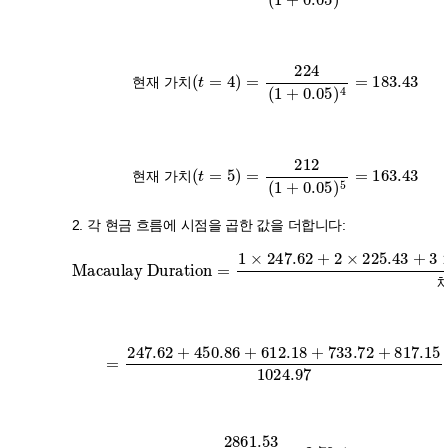
현
재
가
치
현재 가치
(
t
=
4
)
=
224
(
1
+
0.05
)
4
=
183.43
현
재
가
치
현
재
가
치
현재 가치
(
t
=
5
)
=
212
(
1
+
0.05
)
5
=
163.43
현
재
가
치
현
재
가
치
2. 각 현금 흐름에 시점을 곱한 값을 더합니다:
Macaulay Duration
204.06
+
4
×
183.43
=
1
+
×
5
247.62
×
163.43
+
2
채권 가격
×
225.43
+
3
=
247.62
+
450.86
+
612.18
1024.97
+
733.72
+
817.15