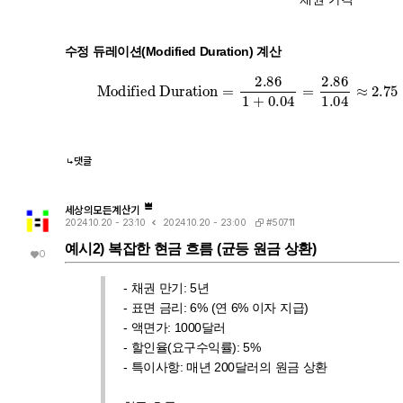
채
권
가
격
채
권
가
수정 듀레이션(Modified Duration) 계산
Modified Duration
=
2.86
1
+
0.04
=
2.86
1.04
≈
2
댓글
세상의모든계산기
#50711
2024.10.20 - 23:10
2024.10.20 - 23:00
예시2) 복잡한 현금 흐름 (균등 원금 상환)
0
- 채권 만기: 5년
- 표면 금리: 6% (연 6% 이자 지급)
- 액면가: 1000달러
- 할인율(요구수익률): 5%
- 특이사항: 매년 200달러의 원금 상환