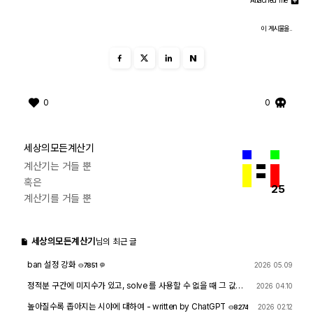
Attached file
이 게시물을..
N
0
0
세상의모든계산기
계산기는 거들 뿐
혹은
25
계산기를 거들 뿐
세상의모든계산기
님의 최근 글
ban 설정 강화
2026 05.09
7851
1
정적분 구간에 미지수가 있고, solve 를 사용할 수 없을 때 그 값을
2026 04.10
확인하려면?
1756
4
높아질수록 좁아지는 시야에 대하여 - written by ChatGPT
2026 02.12
8274