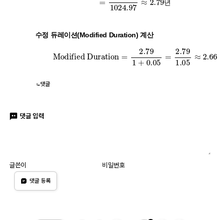
=
2861.53
1024.97
≈
2.79
년
년
년
수정 듀레이션(Modified Duration) 계산
Modified Duration
=
2.79
1
+
0.05
=
2.79
1.05
≈
2
댓글
댓글 입력
글쓴이
비밀번호
댓글 등록