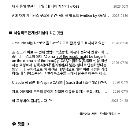
내가 올해 몇살이더라? (내 나이 계산기)
2026 02.11
7056
AGI 자기 거버넌스 구조와 인간-AGI 관계 모델 (written by GEMIN
2026 01.30
I & GPT)
8446
1
세상의모든계산기
님의 최근 댓글
- claude AI는 l-c*r^2 을 1-c*r^2 으로 잘못 읽고 표시하고 있습니
2026 07.20
다. - TI-nspire CAS 계산기에 l-c*r^2 ≥0 을 조건에 추가해 계산
해 보아도 결과는 바뀌지 않습니다.
⚠️ 경고가 바로 두 번째 방법이 "성공"한 이유와 정확히 연결되어 있
습니다. 경고의 의미 "Domain of the result might be larger th
an the domain of the input"는 CAS가 절댓값(모듈러스)을 계산
|
e
r
e
⋅
r
|
=
(
e
r
e
⋅
r
)
⋅
(
e
r
e
⋅
r
)
―
2026 07.20
하는 과정에서 원래 식보다 정의역이 더 넓은 형태로 단순화했다는
뜻입니다. 구체적으로 이 계산은 내부적으로 대략 이런 과정을 거칩
즉 원래 식(복소수)과 그 켤레복소수를 곱해서 실수부·허수부 제곱합
니다.
을 만들고, 거기에 다시 제곱근을 씌우는 과정입니다. 이 과정에서
√(x²) → x 또는 √a·√b → √(ab) 같은 규칙들이 쓰이는데, 이런
Claude AI 답변 TI-Nspire CAS의 | (such that / 조건대입) 연산자
2026 07.19
규칙들은 x가 실수이고 0 이상일 때만 엄밀하게 성립합니다. CAS는
는 대입 시점의 수식 형태를 그대로 두고 기호만 치환하는 연산입니
이 조건들을 일일이 다 추적하지 않고 넘어가면서, 원래는 (e≠0, r+l
다. 대입 후에 처음부터 다시 "실수부/허수부 분리, 유리화" 같은 재간
저도 어림잡아 추측할 뿐이지 정확한 이유를 알지는 못합니다. 질
2026 07.19
·ω·i ≠ 0 등) 복소수 특유의 좁은 정의역을 가진 식을, r, l, ω가 어떤
소화를 자동으로 수행하지 않습니다. 이 차이가 지금 보신 결과 차이
문하신 사진을 그대로 (Gemini 3.5 Flash / ChatGPT / Claude So
실수여도(부호 무관하게) 정의되는 1/√(r²+l²·ω²)라는 더 넓은 정의
의 핵심입니다. 첫 번째 경우 (|er/(e·r)| | con_1 and con → 실패) 이
nnet 5) AI에 넣어 보니 claude AI 가 제일 합리적인 답변을 주어서
아 그렇네요. 감사합니다. ^^
2026 04.28
역의 식으로 바꿔버린 것입니다. CAS는 이 손실을 감지하고 경고를
시점의 식은 아직 r + l·ω·i 형태의 복소수 그대로입니다 (i가 살아있
이를 붙여 넣습니다.
띄운 것입니다. 이게 왜 조건 대입 성공과 연결되는가 정리하면, 이
음). 여기에 con_1: ω = √(1-c·r²)/(√c·l)을 대입하면, 분모 안에 i ·
경고는 사실상 이런 뜻입니다. "나는 이 결과를 만들면서 원래 식이
√(1-c·r²) 라는 항이 새로 생깁니다. 문제는 CAS가 √(1-c·r²)이 실
글쓴이
의
서명
작성글
감추기
가지고 있던 정의역 제약 정보(부호 조건, i 관련 조건 등)를 이미 버
수인지(즉 1-c·r² ≥ 0인지) 판단할 근거가 없다는 겁니다. 저장해 두
렸다." 바로 이 "정의역 정보를 버린" 상태가 이후 con_1 대입을 매
신 con 조건은 c>0, l>0, r>0뿐이고, 1-c·r²≥0이라는 조건은 포함
댓글
3
끄럽게 만드는 원인입니다. 첫 번째 시도에서는 i가 살아있는 원래 식
되어 있지 않습니다. 그래서 CAS는 i와 이 무리식을 더 정리(유리화,
에 조건을 대입했기 때문에, CAS가 √(1-c·r²)이 실수인지(정의역
실수부·허수부 재결합)하지 못하고 있는 그대로 남겨둡니다. 결과에
조건: 1-c·r² ≥ 0) 계속 추적하려고 했고, 그 정보가 con에 없어서
여전히 i가 보이는 이유입니다. 두 번째 경우 (결과값 1/√(r²+l²·ω²)