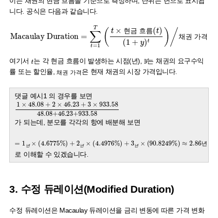
이는 채권의 현금 흐름을 기준으로 측정하며, 단위는 년으로 표시됩
니다. 공식은 다음과 같습니다.
Macaulay Duration
t
)
/
=
채권 가격
∑
t
=
1
T
(
t
×
현금 흐름
(
t
)
(
1
+
y
)
현
금
흐
름
채
권
가
격
현
금
흐
름
y
t
여기서
는 각 현금 흐름이 발생하는 시점(년),
는 채권의 요구수익
채권 가격
률 또는 할인율,
은 현재 채권의 시장 가격입니다.
채
권
가
격
채
권
가
격
댓글 예시1 의 경우를 보면
1
48.08+46.23+933.58
×
48.08
+
2
×
46.23
+
3
×
933.58
가 되는데, 분모를 각각의 항에 배분해 보면
=
1
년
×
(
4.6775
%
)
+
2
년
×
(
4.4976
%
)
+
3
년
×
(
90.8249
%
)
≈
2.86
년
년
년
년
년
년
년
년
로 이해할 수 있겠습니다.
3. 수정 듀레이션(Modified Duration)
수정 듀레이션은 Macaulay 듀레이션을 금리 변동에 따른 가격 변화