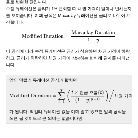
율로 변환한 값입니다.
수정 듀레이션은 금리가 1% 변화할 때 채권 가격이 얼마나 변하는지
를 보여줍니다. 이때 공식은 Macaulay 듀레이션을 금리로 나누어 계
산합니다.
Modified Duration
=
Macaulay Duration
1
+
y
이 공식에 따라 수정 듀레이션은 금리가 상승하면 채권 가격이 하락
하고, 금리가 하락하면 채권 가격이 상승하는 반비례 관계를 나타냅
니다.
앞의 맥컬리 듀레이션 공식과 합치면
Modified Duration
(
t
+
1
=
)
∑
)
/
t
채권 가격
=
1
T
(
t
×
현금 흐름
(
t
)
(
1
+
y
)
현
금
흐
름
채
권
가
격
현
금
흐
름
가 됩니다. 맥컬리 듀레이션 값을 이미 알고 있으면 앞의 공식을
쓰면 될 것이므로 큰 의미는 없습니다만...