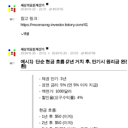
더 이상 정리를 못 하고 멈췄습니다. 두 번째 시도에서는 절댓값 계
에 대입 → 성공) |er/(e·r)| (절댓값/모듈러스) 연산은 그 자체로 이미
산 단계에서 이미 그런 세밀한 정의역 추적을 CAS 스스로 포기(단
"복소수 → 실수" 변환을 완료한 결과입니다. 즉 1/√(r²+l²·ω²)에는
세상의모든계산기
순화)했기 때문에, 이후 ω에 무리식을 대입해도 "이게 실수가 맞
더 이상 i가 없고, 순수하게 r, l, ω로만 이루어진 실수식입니다. 이 식
#50705
2024.10.20 - 22:51
나?" 하는 검증 절차 없이 그냥 대수적으로 치환·정리해 버립니다. 그
에 ω = con_1을 대입하는 것은 그냥 실수 대수식에 실수 대입하는
래서 깔끔하게 √c/√l이 나온 겁니다. 한 줄 요약 절댓값 계산 시 뜬
것이므로, i와 무리식이 뒤엉키는 문제 자체가 발생하지 않습니다. 그
참고 링크 :
0
"정의역이 넓어졌을 수 있다"는 경고는, CAS가 그 순간에 원래 식의
래서 바로 깔끔하게 √c/√l로 정리됩니다. 정리하면 절댓값(모듈러
https://moonsong-investor.tistory.com/41
엄밀한 조건(정의역)을 놓쳤다는 신호이고, 바로 그 "조건을 놓친 상
스) 계산은 "이 값들이 실수다"라는 가정을 이미 내부적으로 써서 i를
태"이기 때문에 뒤에 이어지는 조건식 대입이 막힘없이 진행된 것입
제거하는 연산입니다. 그 연산을 조건 대입 이전에 해두면, 이후 대입
니다. 다만 그 대가로, 결과인 1/√(r²+l²·ω²)이나 최종 √c/√l이 원
은 단순 실수 대입이라 문제없이 정리됩니다. 반대로 i가 남아있는 식
댓글
래 회로 조건(i≠0이 되는 경계, 분모가 0이 되는 경우 등)에서는 엄
에 무리식을 포함한 조건을 먼저 대입하면, 그 무리식의 실수성/부호
밀히 성립하지 않을 수 있다는 점은 감안하셔야 합니다. 실제 물리적
에 대한 가정이 없어서 CAS가 i를 소거하는 재간소화를 못 하고 멈
으로는 r, l, c > 0이고 결과도 물리적으로 타당한 형태라 문제없어
춰버립니다. 실용적 팁: 복소식에 조건을 대입해야 할 때는 가능하면
보이지만, 수학적 엄밀성 측면에서는 "정의역이 넓어진 근사적 결
절댓값·실수화(유리화) 등을 먼저 끝내서 i를 없앤 뒤 조건을 대입하
세상의모든계산기
과"라는 꼬리표가 붙어있는 셈입니다.
거나, 대입 후 결과에 다시 simplify/expand/combine 같은 명령을
#50708
2024.10.20 - 23:12
2024.10.20 - 23:00
한 번 더 걸어주면 (필요한 도메인 조건과 함께) 정리가 되는 경우가
예시1) 단순 현금 흐름 (2년 거치 후, 만기시 원리금 완
많습니다.
0
환)
- 채권 만기: 3년
- 표면 금리: 5% (연 5% 이자 지급)
- 액면가: 1000달러
- 할인율(요구수익률): 4%
현금 흐름:
- 1년 후: $50 (이자)
- 2년 후: $50 (이자)