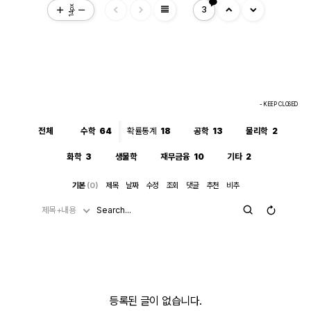
view_headline
14px
3
- KEEP CLOSED
전체
수학
64
확률통계
18
공학
13
물리학
2
화학
3
생물학
재무금융
10
기타
2
기본
(0)
제목
날짜
수정
조회
댓글
추천
비추
제목+내용
등록된 글이 없습니다.