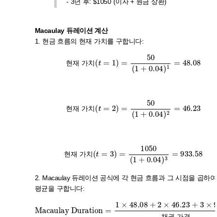
- 3년 후: $1050 (이자 + 원금 상환)
Macaulay 듀레이션 계산
1. 현금 흐름의 현재 가치를 구합니다:
현재 가치
(
t
=
1
)
=
50
(
1
+
0.04
)
1
=
48.08
현
재
가
치
현
재
가
치
현재 가치
(
t
=
2
)
=
50
(
1
+
0.04
)
2
=
46.23
현
재
가
치
현
재
가
치
현재 가치
(
t
=
3
)
=
1050
(
1
+
0.04
)
3
=
933.58
현
재
가
치
현
재
가
치
2. Macaulay 듀레이션 공식에 각 현금 흐름과 그 시점을 곱하
평균을 구합니다:
933.58
Macaulay Duration
채권 가격
=
48.08
2941.28
1027.89
+
=
92.46
1
×
48.08
+
≈
2800.74
2.86
+
2
×
년
46.23
1027.89
+
3
×
=