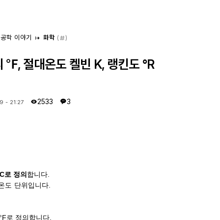
 공학 이야기
화학
(
)
 ℉, 절대온도 켈빈 K, 랭킨도 °R
2533
3
9 - 21:27
°C로 정의
합니다.
 온도 단위입니다.
2°F로 정의합니다.