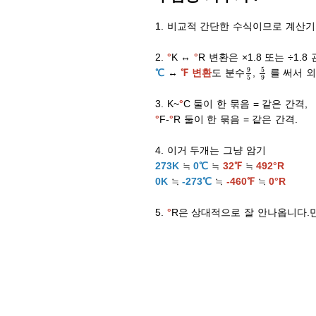
1. 비교적 간단한 수식이므로 계산
2.
°
K ↔
°
R 변환은 ×1.8 또는 ÷1.
9
5
5
9
℃
↔
℉ 변환
도 분수
,
를 써서 외
3. K~
°
C 둘이 한 묶음 = 같은 간격,
°
F-
°
R 둘이 한 묶음 = 같은 간격.
4. 이거 두개는 그냥 암기
273K
≒
0℃
≒
32℉
≒
492°R
0K
≒
-273℃
≒
-460℉
≒
0°R
5.
°
R은 상대적으로 잘 안나옵니다.만