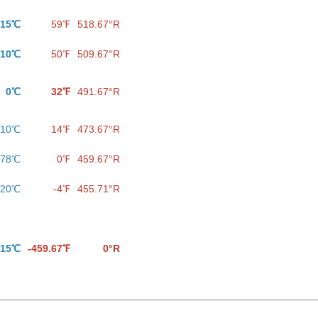
15℃
59℉
518.67°R
10℃
50℉
509.67°R
0℃
32℉
491.67°R
-10℃
14℉
473.67°R
.78℃
0℉
459.67°R
-20℃
-4℉
455.71°R
.15℃
-459.67℉
0°R