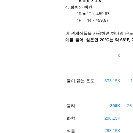
°R = K × 1.8
4. 화씨와 랭킨:
°R = °F + 459.67
°F = °R - 459.67
이 관계식들을 사용하면 하나의 온도
예를 들어, 실온인 20°C는 약 68°F, 
K
물이 끓는 온도
373.15K
물리
300K
26
화학
298.15K
식품
293.15K