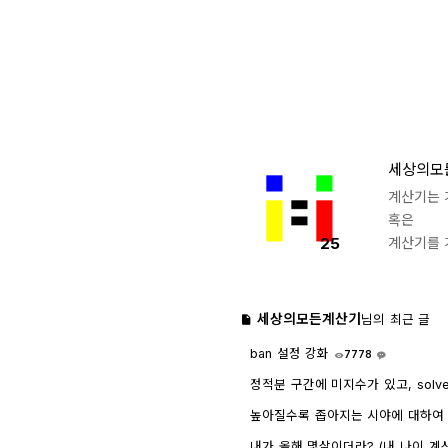
세상의모
계산기는 
혹은
25
계산기를 
세상의모든계산기
님의 최근 글
ban 설정 강화
7778
1
정적분 구간에 미지수가 있고, solv
인하려면?
1733
4
높아질수록 좁아지는 시야에 대하여 - wr
내가 올해 몇살이더라? (내 나이 계