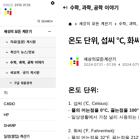
SINCE
2015.01.19.
수학, 과학, 공학 이야기
SEARCH
세상의 모든 계산기
수학, 과학,
세상의 모든 계산기
온도 단위, 섭씨 ℃, 화씨
자유(질문) 게시판
계산기 뉴스/정보
세상의모든계산기
수학, 과학, 공학 이야기
2024.07.21 - 01:39
2024.07.1
세모계 : 공지 게시판
구글 맞춤검색
온도 단위:
TI
1. 섭씨 (℃, Celsius):
CASIO
-
물의 어는점을 0°C, 끓는점을 100
HP
- 일상생활에서 가장 널리 사용되는
SHARP
2. 화씨 (℉, Fahrenheit):
일반(쌀집) 계산기
- 물의 어는점을 32°F, 끓는점을 21