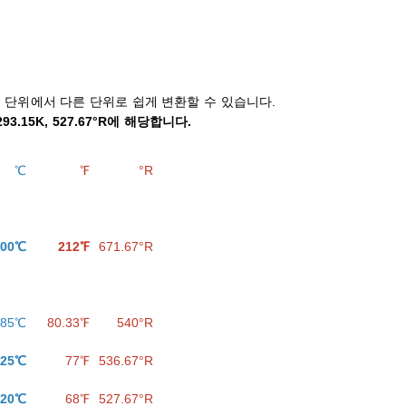
 단위에서 다른 단위로 쉽게 변환할 수 있습니다.
293.15K, 527.67°R에 해당합니다.
℃
℉
°R
100℃
212℉
671.67°R
.85℃
80.33℉
540°R
25℃
77℉
536.67°R
20℃
68℉
527.67°R