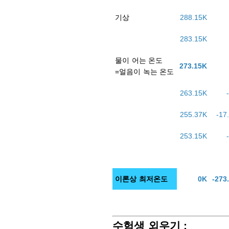
기상
288.15K
283.15K
물이 어는 온도
273.15K
=얼음이 녹는 온도
263.15K
255.37K
-17
253.15K
이론상 최저온도
0K
-273
수험생 외우기 :