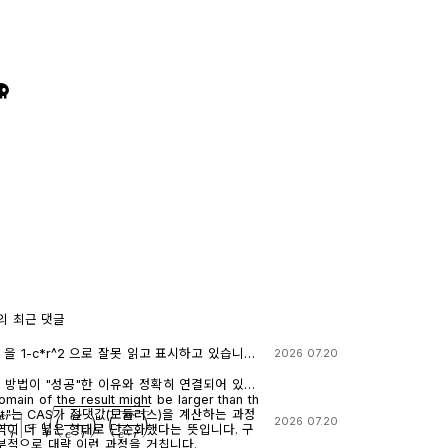
의 최근 댓글
로 잘못 읽고 표시하고 있습니다.
2026 07.20
 계산기에 l-c*r^2 ≥0 을 조건에 추가해 계산해 보아
니다.
째 방법이 "성공"한 이유와 정확히 연결되어 있습
 input"는 CAS가 절댓값(모듈러스)을 계산하는 과정
r
e
⋅
r
|
=
(
e
r
e
⋅
r
)
⋅
(
e
r
e
⋅
r
)
―
2026 07.20
이 더 넓은 형태로 단순화했다는 뜻입니다. 구
부적으로 대략 이런 과정을 거칩니다.