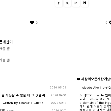
N
0
0
든계산기
거들 뿐
거들 뿐
세상의모든계산기
님
- claude AI는 l-c*r^2 을 1-c*r^2 으
2026 05.09
- TI-nspire CAS
도 결과는 바뀌지 않습
e 를 사용할 수 없을 때 그 값을 확
⚠️ 경고가 바로 두 번
2026 04.10
니다. 경고의 의미 "Domain of the result might be larger than th
e domain of the
itten by ChatGPT
2026 02.12
8262
|
e
에서 원래 식보다 정의역
체적으로 이 계산은 내
산기)
2026 02.11
7047