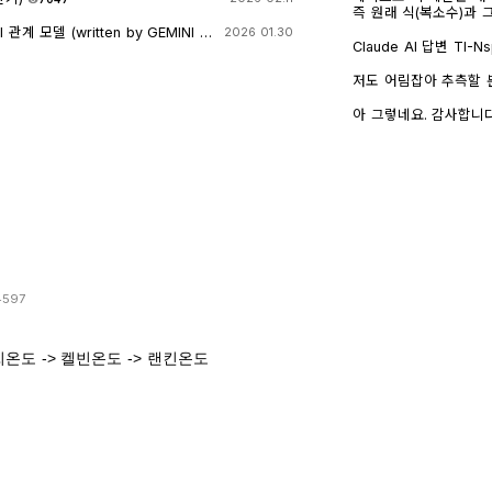
즉 원래 식(복소수)과
만들고, 거기에 다시 제
계 모델 (written by GEMINI &
2026 01.30
→ x 또는 √a·√b →
Claude AI 답변 TI-Nspire CAS의 | (such that / 조건대입) 연산자는
가 실수이고 0 이상일 
대입 시점의 수식 형태
일일이 다 추적하지 않고 넘
후에 처음부터 다시 "
저도 어림잡아 추측할 뿐
복소수 특유의 좁은 정의역
으로 수행하지 않습니다
신 사진을 그대로 (Gemini 
무관하게) 정의되는 1/√
첫 번째 경우 (|er/(e·r)| | c
AI에 넣어 보니 claude AI 가 제일 합리적인 답변을 주어서 이를 붙여
아 그렇네요. 감사합니다.
버린 것입니다. CAS는 
r + l·ω·i 형태의 복소
넣습니다.
왜 조건 대입 성공과 연결되는가 정리하면, 이 경
√(1-c·r²)/(√c·l)을
니다. "나는 이 결과를 만들면서 원래 식이 가지고 있던 정의역 제약 정
깁니다. 문제는 CAS가 √(1-c·r²)이 실수인지(즉 1-c·r² ≥ 0인지) 판단
보(부호 조건, i 관련 조건 등)를 
할 근거가 없다는 겁니다.
버린" 상태가 이후 con_
고, 1-c·r²≥0이라는
시도에서는 i가 살아있는
이 무리식을 더 정리(유
(1-c·r²)이 실수인지(
대로 남겨둡니다. 결과에 여전히
정보가 con에 없어서 더 이
과값 1/√(r²+l²·ω²)에 대입 → 성공) |er/
에서는 절댓값 계산 단
은 그 자체로 이미 "복
스로 포기(단순화)했기 
(r²+l²·ω²)에는 더 
가 맞나?" 하는 검증 
입니다. 이 식에 ω = con_1을 대입하는 것은 그냥 실수 대수식에 실수
597
그래서 깔끔하게 √c/√l이 나온 겁니다.
대입하는 것이므로, i
"정의역이 넓어졌을 수 
다. 그래서 바로 깔끔하게 √c/√
밀한 조건(정의역)을 놓
스) 계산은 "이 값들이
섭씨온도 -> 켈빈온도 -> 랜킨온도
기 때문에 뒤에 이어지
거하는 연산입니다. 그 연산을 조건 대입 이전에 해두면, 이후 대입은 단
만 그 대가로, 결과인 1/
순 실수 대입이라 문제없이 정리됩니다. 반
건(i≠0이 되는 경계,
을 포함한 조건을 먼저
않을 수 있다는 점은 감안
이 없어서 CAS가 i를 
이고 결과도 물리적으로
적 팁: 복소식에 조건을 대입해야 할 
성 측면에서는 "정의역
화) 등을 먼저 끝내서 i를 없앤
셈입니다.
시 simplify/expa
도메인 조건과 함께) 