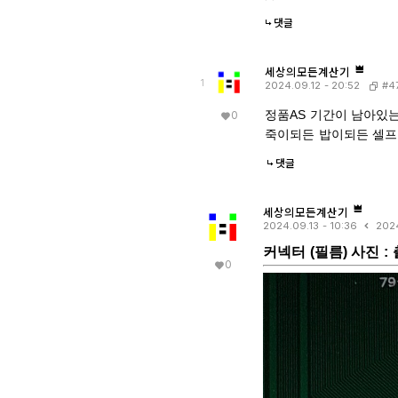
댓글
세상의모든계산기
1
#4
2024.09.12 - 20:52
정품AS 기간이 남아있는
0
죽이되든 밥이되든 셀프
댓글
세상의모든계산기
2024.09.13 - 10:36
2024
커넥터 (필름) 사진 : 
0