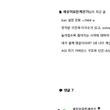
세상의모든계산기
님의 최근 글
ban 설정 강화
7956
1
정적분 구간에 미지수가 있고, solv
인하려면?
1763
4
높아질수록 좁아지는 시야에 대하여 - wr
내가 올해 몇살이더라? (내 나이 계
AGI 자기 거버넌스 구조와 인간-AGI 관
GPT)
8465
1
댓글
7
세상의모든계산기