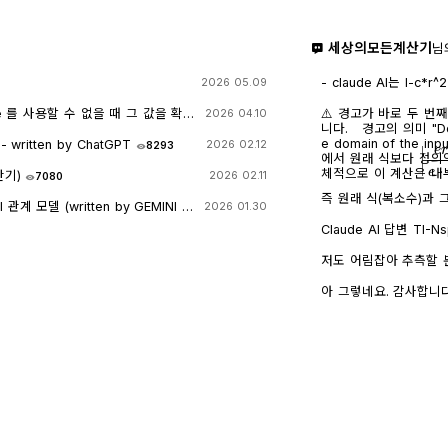
세상의모든계산기
님
- claude AI는 l-c*r^2 을 1-c*r^2 으
2026 05.09
- TI-nspire CAS
도 결과는 바뀌지 않습
e 를 사용할 수 없을 때 그 값을 확
⚠️ 경고가 바로 두 번
2026 04.10
니다. 경고의 의미 "Domain of the result might be larger than th
e domain of the
itten by ChatGPT
2026 02.12
8293
|
e
r
에서 원래 식보다 정의역
체적으로 이 계산은 내
산기)
2026 02.11
7080
즉 원래 식(복소수)과
계 모델 (written by GEMINI &
2026 01.30
만들고, 거기에 다시 제
→ x 또는 √a·√b →
Claude AI 답변 TI-Nspire CAS의 | (such that / 조건대입) 연산자는
가 실수이고 0 이상일 
대입 시점의 수식 형태
일일이 다 추적하지 않고 넘
후에 처음부터 다시 "
저도 어림잡아 추측할 뿐
복소수 특유의 좁은 정의역
으로 수행하지 않습니다
신 사진을 그대로 (Gemini 
무관하게) 정의되는 1/√
첫 번째 경우 (|er/(e·r)| | c
AI에 넣어 보니 claude AI 가 제일 합리적인 답변을 주어서 이를 붙여
아 그렇네요. 감사합니다.
버린 것입니다. CAS는 
r + l·ω·i 형태의 복소
넣습니다.
왜 조건 대입 성공과 연결되는가 정리하면, 이 경
√(1-c·r²)/(√c·l)을
니다. "나는 이 결과를 만들면서 원래 식이 가지고 있던 정의역 제약 정
깁니다. 문제는 CAS가 √(1-c·r²)이 실수인지(즉 1-c·r² ≥ 0인지) 판단
보(부호 조건, i 관련 조건 등)를 
할 근거가 없다는 겁니다.
버린" 상태가 이후 con_
고, 1-c·r²≥0이라는
시도에서는 i가 살아있는
이 무리식을 더 정리(유
(1-c·r²)이 실수인지(
대로 남겨둡니다. 결과에 여전히
정보가 con에 없어서 더 이
과값 1/√(r²+l²·ω²)에 대입 → 성공) |er/
에서는 절댓값 계산 단
은 그 자체로 이미 "복
스로 포기(단순화)했기 
(r²+l²·ω²)에는 더 