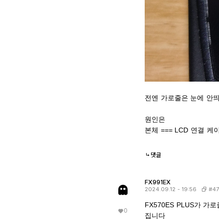
전엔 가로줄은 눈에 안
원인은
본체 === LCD 연결 
댓글
FX991EX
#47
2024.09.12 - 19:56
FX570ES PLUS가
0
집니다