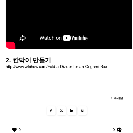
2. 칸막이 만들기
http://www.wikihow.com/Fold-a-Divider-for-an-Origami-Box
이 게시물을..
N
0
0