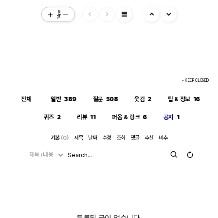
보이지만, 수학적 엄밀성 측면에서는 "정의역이 넓어진 근사적 결
절댓값·실수화(유리화) 등을 먼저 끝내서 i를 없앤 뒤 조건을 대입하
view_headline
과"라는 꼬리표가 붙어있는 셈입니다.
거나, 대입 후 결과에 다시 simplify/expand/combine 같은 명령을
14px
한 번 더 걸어주면 (필요한 도메인 조건과 함께) 정리가 되는 경우가
많습니다.
- KEEP CLOSED
전체
일반
389
질문
508
웃김
2
팁 & 정보
16
퀴즈
2
리뷰
11
퍼옴 & 링크
6
공지
1
기본
(0)
제목
날짜
수정
조회
댓글
추천
비추
제목+내용