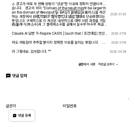
해 보아도 결과는 바뀌지 않습니다.
⚠️ 경고가 바로 두 번째 방법이 "성공"한 이유와 정확히 연결되어 있
습니다. 경고의 의미 "Domain of the result might be larger th
an the domain of the input"는 CAS가 절댓값(모듈러스)을 계산
|
e
r
e
⋅
r
|
=
(
e
r
e
⋅
r
)
⋅
(
e
r
e
⋅
r
)
―
2026 07.20
하는 과정에서 원래 식보다 정의역이 더 넓은 형태로 단순화했다는
뜻입니다. 구체적으로 이 계산은 내부적으로 대략 이런 과정을 거칩
즉 원래 식(복소수)과 그 켤레복소수를 곱해서 실수부·허수부 제곱합
니다.
을 만들고, 거기에 다시 제곱근을 씌우는 과정입니다. 이 과정에서
√(x²) → x 또는 √a·√b → √(ab) 같은 규칙들이 쓰이는데, 이런
Claude AI 답변 TI-Nspire CAS의 | (such that / 조건대입) 연산자
2026 07.19
규칙들은 x가 실수이고 0 이상일 때만 엄밀하게 성립합니다. CAS는
는 대입 시점의 수식 형태를 그대로 두고 기호만 치환하는 연산입니
이 조건들을 일일이 다 추적하지 않고 넘어가면서, 원래는 (e≠0, r+l
다. 대입 후에 처음부터 다시 "실수부/허수부 분리, 유리화" 같은 재간
저도 어림잡아 추측할 뿐이지 정확한 이유를 알지는 못합니다. 질
2026 07.19
·ω·i ≠ 0 등) 복소수 특유의 좁은 정의역을 가진 식을, r, l, ω가 어떤
소화를 자동으로 수행하지 않습니다. 이 차이가 지금 보신 결과 차이
문하신 사진을 그대로 (Gemini 3.5 Flash / ChatGPT / Claude So
실수여도(부호 무관하게) 정의되는 1/√(r²+l²·ω²)라는 더 넓은 정의
의 핵심입니다. 첫 번째 경우 (|er/(e·r)| | con_1 and con → 실패) 이
nnet 5) AI에 넣어 보니 claude AI 가 제일 합리적인 답변을 주어서
아 그렇네요. 감사합니다. ^^
2026 04.28
역의 식으로 바꿔버린 것입니다. CAS는 이 손실을 감지하고 경고를
시점의 식은 아직 r + l·ω·i 형태의 복소수 그대로입니다 (i가 살아있
이를 붙여 넣습니다.
띄운 것입니다. 이게 왜 조건 대입 성공과 연결되는가 정리하면, 이
음). 여기에 con_1: ω = √(1-c·r²)/(√c·l)을 대입하면, 분모 안에 i ·
경고는 사실상 이런 뜻입니다. "나는 이 결과를 만들면서 원래 식이
√(1-c·r²) 라는 항이 새로 생깁니다. 문제는 CAS가 √(1-c·r²)이 실
글쓴이
의
서명
작성글
감추기
가지고 있던 정의역 제약 정보(부호 조건, i 관련 조건 등)를 이미 버
수인지(즉 1-c·r² ≥ 0인지) 판단할 근거가 없다는 겁니다. 저장해 두
렸다." 바로 이 "정의역 정보를 버린" 상태가 이후 con_1 대입을 매
신 con 조건은 c>0, l>0, r>0뿐이고, 1-c·r²≥0이라는 조건은 포함
끄럽게 만드는 원인입니다. 첫 번째 시도에서는 i가 살아있는 원래 식
댓글 입력
되어 있지 않습니다. 그래서 CAS는 i와 이 무리식을 더 정리(유리화,
에 조건을 대입했기 때문에, CAS가 √(1-c·r²)이 실수인지(정의역
실수부·허수부 재결합)하지 못하고 있는 그대로 남겨둡니다. 결과에
조건: 1-c·r² ≥ 0) 계속 추적하려고 했고, 그 정보가 con에 없어서
여전히 i가 보이는 이유입니다. 두 번째 경우 (결과값 1/√(r²+l²·ω²)
더 이상 정리를 못 하고 멈췄습니다. 두 번째 시도에서는 절댓값 계
에 대입 → 성공) |er/(e·r)| (절댓값/모듈러스) 연산은 그 자체로 이미
산 단계에서 이미 그런 세밀한 정의역 추적을 CAS 스스로 포기(단
"복소수 → 실수" 변환을 완료한 결과입니다. 즉 1/√(r²+l²·ω²)에는
순화)했기 때문에, 이후 ω에 무리식을 대입해도 "이게 실수가 맞
더 이상 i가 없고, 순수하게 r, l, ω로만 이루어진 실수식입니다. 이 식
나?" 하는 검증 절차 없이 그냥 대수적으로 치환·정리해 버립니다. 그
에 ω = con_1을 대입하는 것은 그냥 실수 대수식에 실수 대입하는
래서 깔끔하게 √c/√l이 나온 겁니다. 한 줄 요약 절댓값 계산 시 뜬
것이므로, i와 무리식이 뒤엉키는 문제 자체가 발생하지 않습니다. 그
글쓴이
비밀번호
"정의역이 넓어졌을 수 있다"는 경고는, CAS가 그 순간에 원래 식의
래서 바로 깔끔하게 √c/√l로 정리됩니다. 정리하면 절댓값(모듈러
엄밀한 조건(정의역)을 놓쳤다는 신호이고, 바로 그 "조건을 놓친 상
스) 계산은 "이 값들이 실수다"라는 가정을 이미 내부적으로 써서 i를
댓글 등록
태"이기 때문에 뒤에 이어지는 조건식 대입이 막힘없이 진행된 것입
제거하는 연산입니다. 그 연산을 조건 대입 이전에 해두면, 이후 대입
니다. 다만 그 대가로, 결과인 1/√(r²+l²·ω²)이나 최종 √c/√l이 원
은 단순 실수 대입이라 문제없이 정리됩니다. 반대로 i가 남아있는 식
래 회로 조건(i≠0이 되는 경계, 분모가 0이 되는 경우 등)에서는 엄
에 무리식을 포함한 조건을 먼저 대입하면, 그 무리식의 실수성/부호
밀히 성립하지 않을 수 있다는 점은 감안하셔야 합니다. 실제 물리적
에 대한 가정이 없어서 CAS가 i를 소거하는 재간소화를 못 하고 멈
으로는 r, l, c > 0이고 결과도 물리적으로 타당한 형태라 문제없어
춰버립니다. 실용적 팁: 복소식에 조건을 대입해야 할 때는 가능하면