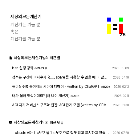
세상의모든계산기
계산기는 거들 뿐
혹은
25
계산기를 거들 뿐
세상의모든계산기
님의 최근 글
ban 설정 강화
2026 05.09
7963
1
정적분 구간에 미지수가 있고, solve 를 사용할 수 없을 때 그 값을
2026 04.10
확인하려면?
1765
4
높아질수록 좁아지는 시야에 대하여 - written by ChatGPT
2026 02.12
8294
내가 올해 몇살이더라? (내 나이 계산기)
2026 02.11
7081
AGI 자기 거버넌스 구조와 인간-AGI 관계 모델 (written by GEMIN
2026 01.30
I & GPT)
8468
1
세상의모든계산기
님의 최근 댓글
- claude AI는 l-c*r^2 을 1-c*r^2 으로 잘못 읽고 표시하고 있습니
2026 07.20
다. - TI-nspire CAS 계산기에 l-c*r^2 ≥0 을 조건에 추가해 계산