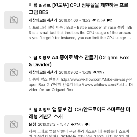
g.exe 이란? Pathping 은 네트워크 지연과 손실정보를 제공하는
[윈도우] CPU 점유율을 제한하는 프로
6
팁 & 정보
프로그램입니다. tracert 에 ping 기능을 적당하게 짬뽕시켜 놓았
다고 보시면 됩니다. 일단 시간은 좀 오래 걸리는 단점은 있습니
그램 BES
다. 장점은 ...
세상의모든계산기
2016.04.06 - 11:53
12559
2
1. 프로그램 설명 이름 : BES – Battle Encoder Shirase 설명 : BE
S is a small tool that throttles the CPU usage of the proces
s you “target”: for instance, you can limit the CPU usage of
a process which would use CPU 100%, down to 50% (or a
ny percentage you’d like). With this, you can use other prog
rams comfortably while doing something CPU-intensive in t
A4 종이로 박스 만들기 (Origami Box
5
팁 & 정보
he background. (요약 : process 별로 CPU 사용률을 지정해서
낮출 수 있음. 최대 3개 control) 사이트 주소 : http://mion.fairea
& Divider)
l.net/BES/#download 한글 ...
세상의모든계산기
2016.09.02 - 15:38
7092
1. 종이 박스 만들기 http://www.wikihow.com/Make-an-Easy-P
aper-Box 2. 칸막이 만들기 http://www.wikihow.com/Fold-a-Di
vider-for-an-Origami-Box
앱 홍보 겸 iOS/안드로이드 스마트한 미
4
팁 & 정보
래형 계산기 소개
분청
2016.03.12 - 15:47
31505
3
제목 그대로 앱은 만들어 구글 플레이스토어에 올렸는데 스토어
가 예전같지 않아서 2014년쯤 부터 상위 250개 내지 500개 이