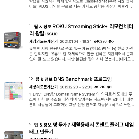
학습을 지원하기 위해 한시적으로 ClassPad.net (수학 지원 웹사
이트) PLUS 라인을 무료로 제공 카시오 공학용 계산기 에뮬레이
터를 8월 31일까지 무료로 사용. https://edu.casio.com/softwar
elicense/aid/manager/en/ ㄴ 90일 trial 을 설치한 후, 기간 연
장 가능한 배치파일 실행. (별도 다운로드) ㄴKeyLOG는 자동 줄
ROKU Streaming Stick+ 리모컨 배터
11
팁 & 정보
바꿈 못하는 건지... 이거 원
리 광탈 issue
세상의모든계산기
2021.01.04 - 19:34
10220
5
유튜브 시청 전용으로 쓰고 있는 제품인데요. (메뉴 등) 한글 지원
은 안되지만, 유튜브 앱 자체적으로 한글 검색은 지원되어서 문제
없이 잘 쓰고 있습니다. 다만 불편한 점이 하나 있는데... (대기모드
말고 USB 전원이 빠졌거나, TV 코드가 빠졌거나) 스틱 전원이 완
전 off 되고 한참 후에 보면, 리모컨 배터리가 광탈되어있더라구
요. 전원이 빠진 본체와 연결을 계속 시도하는 것이 아닌가 추정이
DNS Benchmark 프로그램
10
팁 & 정보
되는데 정확한 것은 아직 파악중입니다. 이 문제에서 배터리 광탈
을 막을 방법은 대기모드를 유지할 수 있게끔 전원을 관리하거나
세상의모든계산기
2015.12.23 - 22:33
9210
1
(TV USB ...
1. DNS? DNS란 Domain Name System 의 약자로서 도메인 주
소에 대한 IP 주소를 매칭하여 알려주는 시스템(서버)입니다. 대부
분의 사람들이 그러하듯 그냥 신경 안쓰고 자동(Auto)으로 두면,
OS는 자기가 속한 ISP 의 DNS Server 를 선택합니다. 공유기를
사용한다면 공유기를 DNS Server로 선택하기도 합니다. 공유기
는 Default 로 자기가 속한 ISP 의 DNS Server 에서 DNS 정보
빵 묶개? 재활용해서 콘센트 플러그 네임
9
팁 & 정보
를 가져오니까 거기서 거기라고 볼 수도 있겠네요. 그런데 DNS
서버마다 반응속도가 다를 수도 있고, (의도적이거나/비의도적이
태그 만들기
거나) 잘못된 IP주소를 주는 경우...