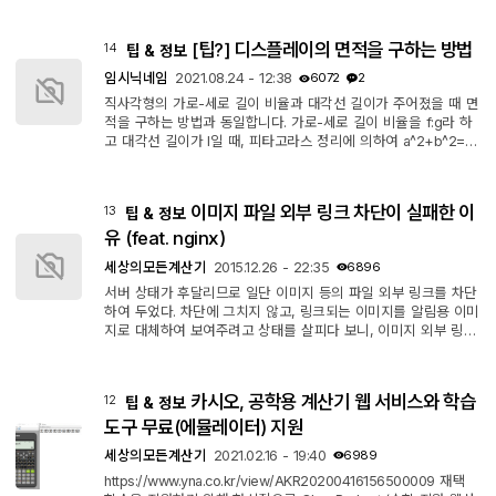
e = output_height * 2 # 초기 폰트 크기를 출력 높이의 2배로
설정 font = ImageFont.truetype(font_path, font_size) ttfont =
[팁?] 디스플레이의 면적을 구하는 방법
14
팁 & 정보
TTFont(font_path) # 출력 폴더 생성 os.makedirs(output_folde
r, exist_ok=True) # 폰트에서 사용 가능한 모든 문자 추출 chara
임시닉네임
2021.08.24 - 12:38
6072
2
cters = set() for tab...
직사각형의 가로-세로 길이 비율과 대각선 길이가 주어졌을 때 면
적을 구하는 방법과 동일합니다. 가로-세로 길이 비율을 f:g라 하
고 대각선 길이가 l일 때, 피타고라스 정리에 의하여 a^2+b^2=c^
2이므로 (fx)^2+(gx)^2=l^2입니다. 이차방정식의 일반형인 ax^2
+bx+c=0 꼴로 정리하면 a=(f^2+g^2), b=0, c=-l^2가 되겠네요.
여기서는 (f^2+g^2)x^2=l^2로 정리하고, 일차항이 없으므로 제곱
이미지 파일 외부 링크 차단이 실패한 이
13
팁 & 정보
근을 이용한 풀이를 사용합니다. 양변에 제곱근을 씌우면 x>0이
므로 sqrt(f^2+g^2)x=l, x=l/sqrt(f^2+g^2)입니다. x를 구했으니
유 (feat. nginx)
주어진 f, g에 대입한 ...
세상의모든계산기
2015.12.26 - 22:35
6896
서버 상태가 후달리므로 일단 이미지 등의 파일 외부 링크를 차단
하여 두었다. 차단에 그치지 않고, 링크되는 이미지를 알림용 이미
지로 대체하여 보여주려고 상태를 살피다 보니, 이미지 외부 링크
차단이 풀려있는 것이 확인되었다. 왜 그런 것일까를 2시간 넘게
삽질하다가... 드디어 원인을 알게 되었는데... 최근에 cache 설정
을 해놓았던 것이 외부링크 차단을 막는 것이었다. location ~* \.
카시오, 공학용 계산기 웹 서비스와 학습
12
팁 & 정보
(jpg|jpeg|png|gif|ico|css|js)$ { expires 30d; } 해제(#)를 해
주니 차단 기능이 잘 작동하였다. 이미지 대체기능도 잘 되었고...
도구 무료(에뮬레이터) 지원
요약 ng...
세상의모든계산기
2021.02.16 - 19:40
6989
https://www.yna.co.kr/view/AKR20200416156500009 재택