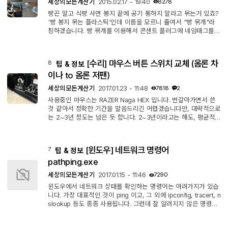
세상의모든계산기
2015.02.17 - 19:40
8278
빵끈 말고 식빵 사면 봉지 끝에 공기 통하지 말라고 묶는거 있죠?
'빵 봉지 묶는 플라스틱'인데 이름을 모르니 줄여서 "빵 묶개"라
칭하겠습니다. 빵 묶개를 이용해서 콘센트 플러그에 네임태그를
달아 주었습니다. 그냥 끼워놓으면 선을 타고 이리저리 움직이기
때문에, 고정을 위해 셀로판 테잎을 붙이고 가운데를 잘랐습니다.
셀로판 테잎 위에 글씨를 쓰면 나중에 이름을 바꿔 쓸 쑤도 있습
[수리] 마우스 버튼 스위치 교체 (옴론 차
8
팁 & 정보
니다.
이나 to 옴론 저팬)
세상의모든계산기
2017.01.23 - 11:48
7818
2
사용중인 마우스는 RAZER Naga HEX 입니다. 번갈아가면서 쓴
것 같아서 정확한 기간을 말씀드리긴 어렵겠습니다만, 대략적으로
는 2~3년 정도는 넘은 듯 합니다. 2~3년이라고는 해도, 평균적
인 사용자에 비한다면 실 사용량은 많은 편에 속할 듯 합니다. 그
런데 얼마 전부터 우클릭을 길게 할 때 클릭이 풀리면서 더블클릭
되는 증상이 있었습니다. 버튼 스위치를 분해하여 닦아도 보았으
[윈도우] 네트워크 명령어
7
팁 & 정보
나 별 차도를 보이진 않았습니다. 임시방편으로 마우스 하단의 나
사를 약간 풀어준다거나 하는 식으로 조절을 하여 사용해 왔는데
pathping.exe
요, 그래도 가끔 한번씩...
세상의모든계산기
2017.01.15 - 11:46
7290
윈도우에서 네트워크 상태를 확인하는 명령어는 여려가지가 있습
니다. 가장 대표적인 것이 ping 이고, 그 외에 ipconfig, tracert, n
slookup 등도 종종 사용됩니다. 그런데 잘 알려지지 않은 명령어
가 있어서 소개를 해 보려고 합니다. 안 알려진데는 이유가 있겠지
만, 그래도 때에 따라 유용하게 사용될 수도 있겠지요. 1. pathpin