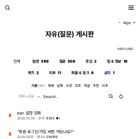
세모계
14px
자유(질문) 게시판
- KEEP CLOSED
전체
일반
389
질문
508
웃김
2
팁 & 정보
16
퀴즈
2
리뷰
11
퍼옴 & 링크
6
공지
1
기본
(16)
제목
날짜
수정
조회
댓글
추천
비추
제목+내용
ban 설정 강화
2026.05.09 - 21:17
8365
1
"회원 로그인/가입 버튼 어딨나요?"
2024.09.13 - 18:54
596819