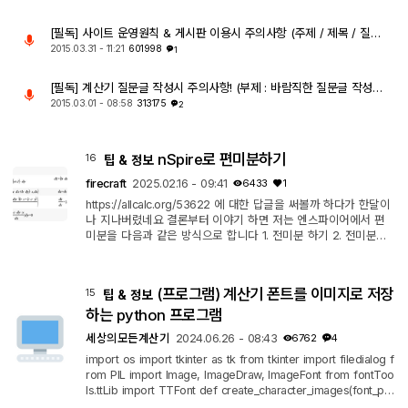
[필독] 사이트 운영원칙 & 게시판 이용시 주의사항 (주제 / 제목 / 질문글)
2015.03.31 - 11:21
601998
1
[필독] 계산기 질문글 작성시 주의사항! (부제 : 바람직한 질문글 작성 요령)
2015.03.01 - 08:58
313175
2
nSpire로 편미분하기
16
팁 & 정보
firecraft
2025.02.16 - 09:41
6433
1
https://allcalc.org/53622 에 대한 답글을 써볼까 하다가 한달이
나 지나버렸네요 결론부터 이야기 하면 저는 엔스파이어에서 편
미분을 다음과 같은 방식으로 합니다 1. 전미분 하기 2. 전미분을
미분하려는 미분변수로 나누어서 편미분 구하기 예를 들면 z=a*x
^(2)+b*x*y+c*y^(2) 식을 ex1로 하고 여기서 a, b, c는 상수, z,
x, y를 변수로 전미분을 해보면 식이 원하는 방식으로 안보여서 f
(프로그램) 계산기 폰트를 이미지로 저장
15
팁 & 정보
actor, expand 식을 쓰느라 좀 복잡해졌는데, 전체식을 전미분 하
고 dz를 구해서 (위 식은 이미 z=...꼴이라 그럴 필요가 없어졌지
하는 python 프로그램
만) dx로 나눠주...
세상의모든계산기
2024.06.26 - 08:43
6762
4
import os import tkinter as tk from tkinter import filedialog f
rom PIL import Image, ImageDraw, ImageFont from fontToo
ls.ttLib import TTFont def create_character_images(font_pat
h, output_folder, output_height=32): # 폰트 파일 로드 font_siz