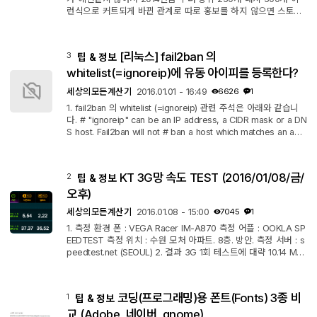
런식으로 커트되게 바뀐 관계로 따로 홍보를 하지 않으면 스토어
노출이 0에 수렴하게 되더군요. 광고비는 100만원 가까이 썼는데
반년 넘게 해서 누적 수익이 2천원 수준이고, 스팸성 광고는 하기
싫고, 이젠 광고로 쓸 돈은 커녕 파산한 상황이고 하다보니 여러
[리눅스] fail2ban 의
3
팁 & 정보
홍보 방법을 찾아 검색하다 이 사이트가 보여서 홍보겸 해서 글을
올리게 되었습니다. 사실 계산기 앱으로 돈을 대단히 벌 걸로 기대
whitelist(=ignoreip)에 유동 아이피를 등록한다?
하는 것은 아니라...
세상의모든계산기
2016.01.01 - 16:49
6626
1
1. fail2ban 의 whitelist (=ignoreip) 관련 주석은 아래와 같습니
다. # "ignoreip" can be an IP address, a CIDR mask or a DN
S host. Fail2ban will not # ban a host which matches an add
ress in this list. Several addresses can be # defined using
space separator. 2. Whitelist에는 IP만 넣을 수 있는 것이 아니
고 Domain Name 도 괜찮습니다. 유동아이피를 써서 혹시나 실
KT 3G망 속도 TEST (2016/01/08/금/
2
팁 & 정보
수로 밴당할까 걱정이 되신다면 DDNS를 지원하는 (sub)Domain
Name에 본인의 유동IP를 할당하고, Domain Name을 ignoreip
오후)
리스트에 추가하면 Ban 걱정에서...
세상의모든계산기
2016.01.08 - 15:00
7045
1
1. 측정 환경 폰 : VEGA Racer IM-A870 측정 어플 : OOKLA SP
EEDTEST 측정 위치 : 수원 모처 아파트. 8층. 방안. 측정 서버 : s
peedtest.net (SEOUL) 2. 결과 3G 1회 테스트에 대략 10.14 MB
가 소요되었습니다.
코딩(프로그래밍)용 폰트(Fonts) 3종 비
1
팁 & 정보
교 (Adobe, 네이버, gnome)