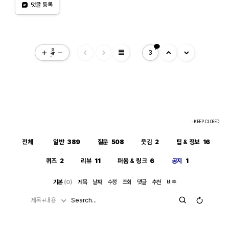
댓글 등록
view_headline
14px
3
- KEEP CLOSED
전체
일반
389
질문
508
웃김
2
팁 & 정보
16
퀴즈
2
리뷰
11
퍼옴 & 링크
6
공지
1
기본
(0)
제목
날짜
수정
조회
댓글
추천
비추
제목+내용