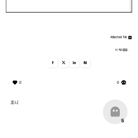
Attached file
이 게시물을..
N
0
0
조니
5