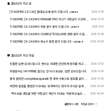
조니
님의 최근 글
[TI NSPIRE CX CAS] 절대값 오류 문의 드립니다.
2026 07.19
394
5
TI NSPIRE CX CAS에서 PARAMETRIC PLOT 극한값이 이상하게
2026 02.01
나옵니다.
8276
2
TI NSPIRE CX CAS에서 부분 분수 문의 드립니다.
2025 10.14
5121
4
TI NSPIRE CX CAS에서 COMPLETESQUARE 관련 문의 드립니
2025 10.08
다.
4752
3
TI NSPIRE CX CAS에서 복소수 표현 문의 드립니다.
2025 09.28
5046
4
조니
님의 최근 댓글
친절한 답변 감사드립니다. 변수는 최대한 간단하게 정의를 하고 결
2026 07.20
과에 조건식을 대입하는 것이 최선의 방법이라는 말씀이군요.
부분분수는 HP PRIME 말고는 안 되나 보군요. 답변 감사드립니다.
2025 10.20
결국 분자만 completesquare로 한 후에 수동으로 분모를 같이 계
2025 10.09
산을 하면 되기는 하는군요. 감사합니다.
예전에 질문을 했었던 이슈네요. 잊어버리고 있다가 다시금 알게 되
2025 09.29
었습니다. 감사합니다.
짝수승을 대입을 하면 극한값이 계산이 되네요. 덕분에 오늘도 또
2025 08.06
한개 배우고 갑니다.
글쓴이
의
서명
작성글
감추기