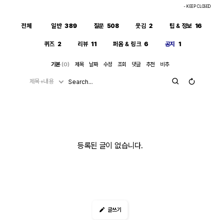
- KEEP CLOSED
전체
일반
389
질문
508
웃김
2
팁 & 정보
16
퀴즈
2
리뷰
11
퍼옴 & 링크
6
공지
1
기본
(0)
제목
날짜
수정
조회
댓글
추천
비추
제목+내용
등록된 글이 없습니다.
글쓰기