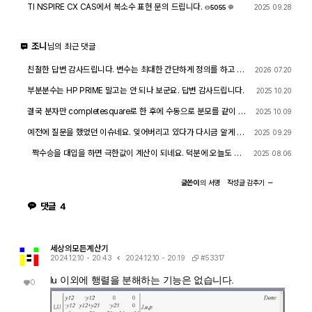
TI NSPIRE CX CAS에서 복소수 표현 문의 드립니다.
2025 09.28
5055
4
조니
님의 최근 댓글
친절한 답변 감사드립니다. 변수는 최대한 간단하게 정의를 하고 결
2026 07.20
과에 조건식을 대입하는 것이 최선의 방법이라는 말씀이군요.
부분분수는 HP PRIME 말고는 안 되나 보군요. 답변 감사드립니다.
2025 10.20
결국 분자만 completesquare로 한 후에 수동으로 분모를 같이 계
2025 10.09
산을 하면 되기는 하는군요. 감사합니다.
예전에 질문을 했었던 이슈네요. 잊어버리고 있다가 다시금 알게 되
2025 09.29
었습니다. 감사합니다.
짝수승을 대입을 하면 극한값이 계산이 되네요. 덕분에 오늘도 또
2025 08.06
한개 배우고 갑니다.
글쓴이
의
서명
작성글
감추기
댓글
4
세상의모든계산기
#53317
2024.12.10 - 20:43
2024.12.10 - 20:19
lu 이외에 행렬을 분해하는 기능은 없습니다.
0