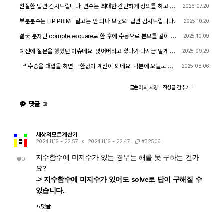
친절한 답변 감사드립니다. 변수는 최대한 간단하게 정의를 하고 결
2026 07.20
과에 조건식을 대입하는 것이 최선의 방법이라는 말씀이군요.
부분분수는 HP PRIME 말고는 안 되나 보군요. 답변 감사드립니다.
2025 10.20
결국 분자만 completesquare로 한 후에 수동으로 분모를 같이 계
2025 10.09
산을 하면 되기는 하는군요. 감사합니다.
예전에 질문을 했었던 이슈네요. 잊어버리고 있다가 다시금 알게 되
2025 09.29
었습니다. 감사합니다.
짝수승을 대입을 하면 극한값이 계산이 되네요. 덕분에 오늘도 또
2025 08.06
한개 배우고 갑니다.
글쓴이
의
서명
작성글
감추기
댓글
3
세상의모든계산기
#52506
2024.11.16 - 22:57
2024.11.16 - 22:47
지수함수에 미지수가 있는 경우는 해를 못 구하는 건가
0
요?
-> 지수함수에 미지수가 있어도 solve로 답이 구해질 수
있습니다.
댓글