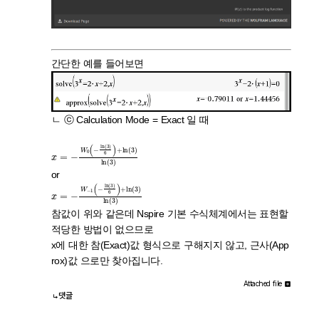
간단한 예를 들어보면
ㄴ ⓒ Calculation Mode = Exact 일 때
x
(
3
=
)
−
ln
W
(
3
0
)
(
−
ln
(
3
)
6
)
+
ln
or
x
(
3
=
)
−
ln
W
(
3
−
)
1
(
−
ln
(
3
)
6
)
+
ln
참값이 위와 같은데 Nspire 기본 수식체계에서는 표현할
적당한 방법이 없으므로
x에 대한 참(Exact)값 형식으로 구해지지 않고, 근사(App
rox)값 으로만 찾아집니다.
Attached file
댓글