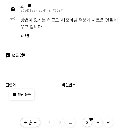
조니
#52971
2024.11.25 - 20:41
0
방법이 있기는 하군요. 세모계님 덕분에 새로운 것을 배
우고 갑니다.
댓글
댓글 입력
글쓴이
비밀번호
댓글 등록
view_headline
14px
3