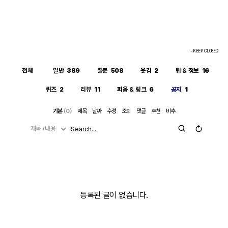
- KEEP CLOSED
전체
일반
389
질문
508
웃김
2
팁 & 정보
16
퀴즈
2
리뷰
11
퍼옴 & 링크
6
공지
1
기본
(0)
제목
날짜
수정
조회
댓글
추천
비추
제목+내용
등록된 글이 없습니다.