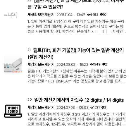
[일반 계산기] 쌀집 계산기로도 방정식의 미지수
라인도 2줄이라서 이미 입력한 내용 확인하기도 편하고, 괄호 기
능이 있어서 원하는 순서를 지정할 수도 있으니 기존 정통 쌀집
를 구할 수 있을까?
계산기 입력순...
세상의모든계산기
2015.11.04 - 13:47
4452
10
1. 일반 계산기로 방정식의 해 구하기 ? 일반 계산기는 해를 구하
는 기능이 없기 때문에, 손으로 방정식을 풀어서 답을 구하는 방
법을 사용해야 합니다. 방정식이 단순해서 x=□□□□ (사칙연
산)꼴로 깔끔하게 정리될 수 있다면, □□□□ 부분을 일반 계산
기에 입력해서 결과를 얻어낼 수 있겠습니다만, 이 때도 소숫점
지수가 나온다거나 한다면 일반 계산기로 답을 구하는 것이 (현실
틸트(Tilt, 화면 기울임) 기능이 있는 일반 계산기
21
적으로) 불가능할 수 있습니다. 2. 정리해도 풀 수 없는 경우 지금
100만원을 빌려주고 5년 후 150만원을 받는 경우, 연이자율(r)은?
(쌀집 계산기)
r에 대해 정리한다고 해도...
세상의모든계산기
2024.08.02 - 18:23
1549
2
틸트(Tilt) 기능이란? 그림처럼 버튼부는 바닥에 붙어 있지만 화면
은 바닥과의 각도를 조절할 수 있는 기능을 말합니다. 보통은 없는
기능이므로 "TILT DISPLAY" 라는 명칭으로 광고 문구를 표시해
둡니다. 카시오 K 타입 K1. 카시오 JW-200SC - 12 Digits - K Ty
pe - 크기: 10.9x18cm / 무게: 150g K2. 카시오 JS-140TVS - 14
Digits - K Type - 국내 구매 불가. (단종?) 크기: 179 × 107 × 10
일반 계산기에서의 자릿수 12 digits / 14 digits
20
mm K3. 카시오 JW-120MS - 12 Digits - K-Type (확인) 크기:10
7x178.5x26.1cm / 무게:170g 사용기 : https://gapsoo.tistory.co
세상의모든계산기
2024.07.03 - 06:03
1521
2
m/90 Non-K 타입...
1. 일반 계산기에서의 자릿수 digits 계산기의 자릿수는 그 기기가
처리하고 표시할 수 있는 숫자의 최대 개수를 나타냅니다. 일반적
으로 10자릿수, 12자릿수, 14자릿수 계산기가 많이 사용됩니다. 영
어로는 각각 10 digits, 12 digits, 14 digits라고 표현합니다. 이 숫