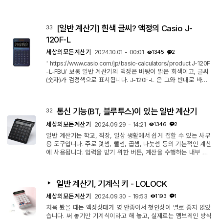
[일반 계산기] 흰색 글씨? 액정의 Casio J-
33
120F-L
세상의모든계산기
2024.10.01 - 00:01
1345
2
' https://www.casio.com/jp/basic-calculators/product.J-120F
-L-FBU/ 보통 일반 계산기의 액정은 바탕이 밝은 회색이고, 글씨
(숫자)가 검정색으로 표시됩니다. J-120F-L 은 그와 반대로 바탕
이 검정색이고, 글씨가 밝은 회색으로 표시됩니다. Active 한 방식
으로 빛이 나오는 게 아니고, 그냥 글씨-배경 색이 바뀐 것 뿐입니
다. 그 외에도 디자인적으로 특별한 점이 여럿 있습니다. 1. 폰트가
통신 기능(BT, 블루투스)이 있는 일반 계산기
32
특별 : 약간 할로윈 느낌? 2. 케이스가 특별 : 그라디언트 3. 케이
스가 더 특별 : 다양한 디자인 있음. https://web.casio.jp/dentak
세상의모든계산기
2024.09.29 - 14:21
1346
2
u/sp/the-c...
일반 계산기는 학교, 직장, 일상 생활에서 쉽게 접할 수 있는 사무
용 도구입니다. 주로 덧셈, 뺄셈, 곱셈, 나눗셈 등의 기본적인 계산
에 사용됩니다. 입력을 받기 위한 버튼, 계산을 수행하는 내부 회
로, 그 결과를 보여주기 위한 액정화면으로 구성됩니다. 매우 단순
하고 심플한 기기입니다. 그런데, 이런 평범함을 거부하는 일반 계
산기가 없지 않습니다. 개발되는 과정은 이런 것 같습니다. 1. 숫자
일반 계산기, 기계식 키 - LOLOCK
키 없는 키보드가 있음. 숫자 키 없어서 불편. 2. 숫자 키만 따로
떼어서 보조 키보드로 만듦. 3. 숫자 키가 있는데, 액정을 붙일까?
세상의모든계산기
2024.09.30 - 19:53
1193
1
그...
처음 봤을 때는 액정상태가 영 안좋아서 첫인상이 별로 좋지 않았
습니다. 써 놓기만 기계식이라고 해 놓고, 실제로는 멤브레인 방식