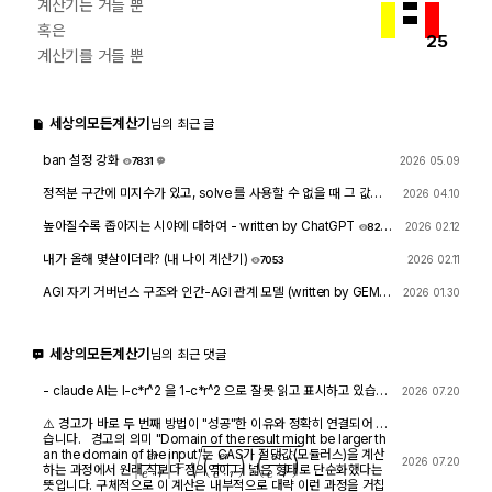
계산기는 거들 뿐
혹은
25
계산기를 거들 뿐
세상의모든계산기
님의 최근 글
ban 설정 강화
2026 05.09
7831
1
정적분 구간에 미지수가 있고, solve 를 사용할 수 없을 때 그 값을
2026 04.10
확인하려면?
1743
4
높아질수록 좁아지는 시야에 대하여 - written by ChatGPT
2026 02.12
826
9
내가 올해 몇살이더라? (내 나이 계산기)
2026 02.11
7053
AGI 자기 거버넌스 구조와 인간-AGI 관계 모델 (written by GEMIN
2026 01.30
I & GPT)
8441
1
세상의모든계산기
님의 최근 댓글
- claude AI는 l-c*r^2 을 1-c*r^2 으로 잘못 읽고 표시하고 있습니
2026 07.20
다. - TI-nspire CAS 계산기에 l-c*r^2 ≥0 을 조건에 추가해 계산
해 보아도 결과는 바뀌지 않습니다.
⚠️ 경고가 바로 두 번째 방법이 "성공"한 이유와 정확히 연결되어 있
습니다. 경고의 의미 "Domain of the result might be larger th
an the domain of the input"는 CAS가 절댓값(모듈러스)을 계산
|
e
r
e
⋅
r
|
=
(
e
r
e
⋅
r
)
⋅
(
e
r
e
⋅
r
)
―
2026 07.20
하는 과정에서 원래 식보다 정의역이 더 넓은 형태로 단순화했다는
뜻입니다. 구체적으로 이 계산은 내부적으로 대략 이런 과정을 거칩