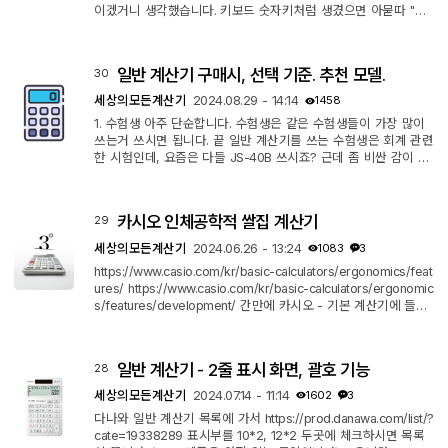
이겠거니 생각했습니다. 키보드 숫자키처럼 생겼으면 아묻따 "기
계식"이라고 제목부터 붙여넣는 사기꾼들이 너무 많아서... 그런데
영상을 보니 청축 소리(딸깍)가 나네요. 1. 아마존에서 팔고 있구
요. https://a.co/d/blPanBM 2. 가격은 16$ 수준인데, 기계식인거
일반 계산기 구매시, 선택 기준. 추천 모델.
30
감안하면 나쁘지 않은 것 같습니다. 색은 블루/블랙/크림/핑크 4
색 선택 가능하구요. 동영상 속 검빨이 좋네요. 3. 스위치는 변경
세상의모든계산기
2024.08.29 - 14:14
1458
할 수 있으...
1. 수험생 아주 단순합니다. 수험생은 같은 수험생들이 가장 많이
쓰는거 쓰시면 됩니다. 끝 일반 계산기를 쓰는 수험생은 회계 관련
한 시험인데, 요즘은 다들 JS-40B 쓰시죠? 근데 좀 비싼 감이 있
습니다. 맘에 드는 거나 필요한게 있으면 그거 사셔도 됩니다. 적
응은 할 수 있는 거니까요. [구매후기비교]201109 CASIO 카시오
전자계산기(회계사, 세무사 전용) JS-40V(12년차사용) vs JS-40
카시오 인체공학적 쌀집 계산기
29
TS vs JS-40B 비교 후기 https://blog.naver.com/ng815/22213
9042279 [전산회계 계산기] 자격증 시험용 구매 꿀팁 7 https://t
세상의모든계산기
2024.06.26 - 13:24
1083
3
aedarin.tistory.com...
https://www.casio.com/kr/basic-calculators/ergonomics/feat
ures/ https://www.casio.com/kr/basic-calculators/ergonomic
s/features/development/ 간만에 카시오 - 기본 계산기에 들어
가 봤는데... 오,... 그럴싸합니다. 너낌 있네요. 쓸 일은 없지만 웬지
갖고 싶은... ^^ 저는 오른손잡이라 상관없지만, 왼손잡이는 탈락!
5 fingers 가 9%나 되네요.
일반 계산기 - 2줄 표시 화면, 괄호 기능
28
세상의모든계산기
2024.07.14 - 11:14
1602
3
다나와 일반 계산기 목록에 가서 https://prod.danawa.com/list/?
cate=19338289 표시부를 10*2, 12*2 두곳에 체크하시면 목록