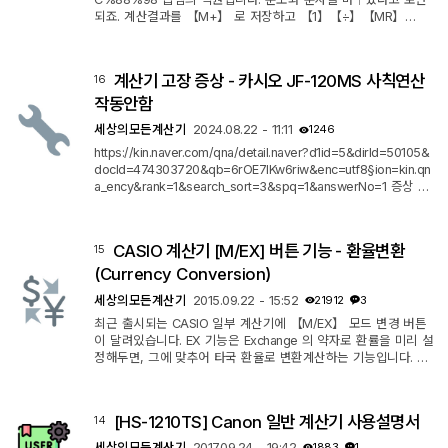
되죠. 계산결과를 【M+】 로 저장하고 【1】【÷】【MR】
【=】 로 계산하면 되지만, M 메모리를 이미 사용중인 경우에는
불가능한 방법이기 때문에, 다른 방법을 찾아봐야 합니다. 2. K Ty
pe 일반 계산기 【÷】【÷】【=】【=】 을 누르면 역수가 계산
계산기 고장 증상 - 카시오 JF-120MS 사칙연산
16
됩니다. 【=】 을 한번만 누르면 a ÷ a 가 되어서 1 이 되고, 거기
서 【=】 을 한번 더 눌러야 1÷a 가 계산됩니다. 예시 : 1÷(3+5)
작동안함
= ⅛ = 0.125 을 역수계산 방식으로 구하...
세상의모든계산기
2024.08.22 - 11:11
1246
https://kin.naver.com/qna/detail.naver?d1id=5&dirId=50105&
docId=474303720&qb=6rOE7IKw6riw&enc=utf8§ion=kin.qn
a_ency&rank=1&search_sort=3&spq=1&answerNo=1 증상 숫
자(A) 버튼 사칙연산 버튼 숫자(B) 버튼 누를 때 A 사칙연산 B 가
아니라 AB 연속된 숫자로 인식함. 즉, 사칙연산 기능이 무시됨. 사
칙연산 버튼이 안눌리는 것으로 추정.
CASIO 계산기 [M/EX] 버튼 기능 - 환율변환
15
(Currency Conversion)
세상의모든계산기
2015.09.22 - 15:52
21912
3
최근 출시되는 CASIO 일부 계산기에 【M/EX】 모드 변경 버튼
이 달려있습니다. EX 기능은 Exchange 의 약자로 환률을 미리 설
정해두면, 그에 맞추어 타국 환율로 변환계산하는 기능입니다. M/
EX 라고 명명된 이유는 M 메모리 모드와 EX 환률 변환 모드를 왔
다갔다 전환하게 만들어주는 버튼이기 때문입니다. ' ㅁ 환율 변환
(MS-8S/10S/20S/80S) 환율 변환 모드로 들어가려면 환율 변환
[HS-1210TS] Canon 일반 계산기 사용설명서
14
모드와 메모리 모드를 전환하려면 M/EX 버튼을 누릅니다. 디스플
레이의 "EXCH" 표시기는 환율 변환 모드를 나타냅니다. 여기서
세상의모든계산기
2017.09.24 - 19:42
1883
1