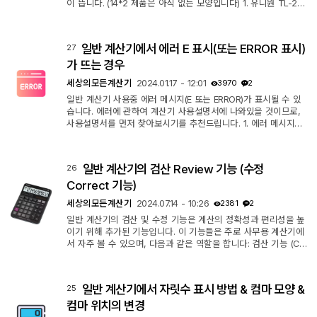
이 뜹니다. (14*2 제품은 아직 없는 모양입니다) 1. 유니원 TL-25
0 * 입력식 확인 가능 * 괄호 가능 * MRC 통합버튼 (단점) * GT
없음 * 25,000원도 비싼데, 두배로 뛰어 5만원이 되었음. (2024.
9월 다나와 기준). 이 가격이면 사지 마세요. ㄴ 11번가 가서 검색
일반 계산기에서 에러 E 표시(또는 ERROR 표시)
27
하니 25,000원대에 검색되네요. 다나와만 일시적으로 그랬나봅
니다. 2. 알파 AIC-601(블랙), AIC-602(화이트) * 입력식 확인 가
가 뜨는 경우
능 * 괄호 기능 없는 듯...
세상의모든계산기
2024.01.17 - 12:01
3970
2
일반 계산기 사용중 에러 메시지(E 또는 ERROR)가 표시될 수 있
습니다. 에러에 관하여 계산기 사용설명서에 나와있을 것이므로,
사용설명서를 먼저 찾아보시기를 추천드립니다. 1. 에러 메시지가
표시되는 이유 1 : 너무 큰 수 일반 계산기가 표시할 수 있는 자릿
수는 일반적으로 12 자리이고, 일부 계산기는 14 자리까지 표시합
니다. 처리 가능한 자릿수를 넘는 숫자는 입력할 수 없고, 계산 도
일반 계산기의 검산 Review 기능 (수정
26
중 그러한 숫자가 발생하면 에러가 발생합니다. ㄴ 카시오 계산기
JS-40B 사용 설명서 중 발췌 해결 방법 : 숫자를 적당한 수준으로
Correct 기능)
유지해야 ...
세상의모든계산기
2024.07.14 - 10:26
2381
2
일반 계산기의 검산 및 수정 기능은 계산의 정확성과 편리성을 높
이기 위해 추가된 기능입니다. 이 기능들은 주로 사무용 계산기에
서 자주 볼 수 있으며, 다음과 같은 역할을 합니다: 검산 기능 (Ch
eck Function) 검산 기능은 사용자가 입력한 계산 과정을 검토할
수 있게 해주는 기능입니다. 이 기능을 통해 사용자는 계산을 마친
후에 다시 한 번 입력값과 중간 계산값을 확인할 수 있습니다. 주
일반 계산기에서 자릿수 표시 방법 & 컴마 모양 &
25
요 특징은 다음과 같습니다: 1. 기록 검토: 사용자가 입력한 모든
수식과 숫자를 저장하고, 이를 다시 확인할 수 있게 해줍니다. 2.
컴마 위치의 변경
단계별 ...