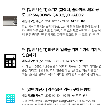
자는 계산기에 저장되고 활용될 수 있는 숫자의 한계를 의미합니
다. 극단적인 예를 들어, 4자릿수(4 digits) 계산기의 경우 3.14159
[일반 계산기] 스위치(셀렉터, 슬라이드 바)의 용
19
2...와 같은 긴 소수를 입력하려고 해도 3.141까지만 입력이 가능합
니다. 이 상태에서 2로 나누면 1.5705...가 되지만, 계산기는 5번
도 UP,5/4,DOWN F,4,3,2,1,0,+ADD2
째 ...
세상의모든계산기
2015.02.17 - 21:06
13133
6
일반 계산기중에는 스위치(Selector)가 달려있는 모델이 있습니
다. 만약 아무 스위치도 없다면, 이들 스위치로 선택할 수 있는 여
러 옵션 중에서 단 한가지로 고정된 것으로 볼 수 있죠. (기본 설
정은 일반적으로 5/4 반올림, F) 스위치는 위 사진처럼 생겼습니
다. 계산기 회사마다 일부 차이는 있을 수 있습니다. 1. 라운딩 셀
렉터 (UP, 5/4, DOWN) 화면에 표시하도록 설정한 소수 범위 이
[일반 계산기] 빠른 키 입력을 위한 손가락 위치 및
18
하, 즉 '나머지 숫자가 있는 경우에 이를 어떻게 처리할지?'를 결
정합니다. UP : 올림 5/4 : 반올림(사사오입) DOWN (=CUT) : 내
연습하기
림 계산기에 따라 조...
세상의모든계산기
2017.09.20 - 16:14
7277
4
ㄴ 매일 * 5분간 * 2주동안 1~10까지 거꾸로 10~1까지 더하는 연
습을 하라고 나오네요. 역시 연습만이 살 길! 일반 계산기를 빨리
치는 것(시간 단축)이 목적이시라면 오타 방지 + 손가락 절대속도
향상 두가지가 관건인 것인데, 당연하게도 왕도는 없고, 연습! 연
습! 연습! 그런데 계산기의 키 배치에 따라 파지법을 달리 하는 것
이 유리할 수도 있구요. 개인차가 있을 수도 있겠습니다. 정답은
[일반 계산기] 역수(곱셈 역원) 구하는 방법
17
없으니 그냥 알아서... ^^
세상의모든계산기
2016.03.30 - 09:58
13795
2
1. 역수란? https://ko.wikipedia.org/wiki/%EC%97%AD%E
C%88%98 곱셈의 역원입니다. 분모와 분자를 바꾸었다고 보면