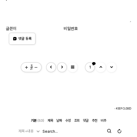
글쓴이
비밀번호
댓글 등록
view_headline
14px
1
- KEEP CLOSED
기본
(53)
제목
날짜
수정
조회
댓글
추천
비추
제목+내용