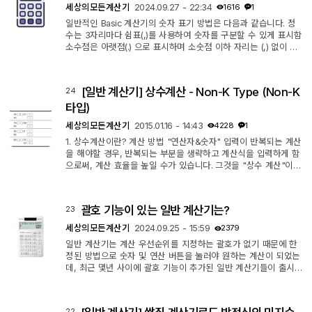
세상의모든계산기
2024.09.27 - 22:34
1616
1
일반적인 Basic 계산기의 숫자 표기 방법은 다음과 같습니다. 정
수는 3자리마다 쉼표(,)를 사용하여 숫자를 구분할 수 있게 표시함
소수점은 아랫점(.) 으로 표시하며 소숫점 이하 자리는 (,) 없이 표
시함. decimal selector 가 있는 경우 원하는 자릿수까지만 표시
함. 이러한 특성을 가지는 계산기가 대부분입니다. 하지만 예외적
으로 자릿수 표시방법을 다르게 바꿀 수도 있고, 쉼표(,) 와 점(.)
[일반 계산기] 상수계산 - Non-K Type (Non-K
24
을 서로 바꿔 표시하게도 할 수 있는 일반 계산기도 있습니다. *
지역마다 차이가 있는 숫자 표시 방법을 구현하기 위함입니다. [C
타입)
ASIO DJ-1...
세상의모든계산기
2015.01.16 - 14:43
4228
1
1. 상수계산이란? 계산 방법 "연산자&숫자" 입력이 반복되는 계산
을 해야할 경우, 반복되는 부분을 생략하고 계산식을 입력하게 함
으로써, 계산 효율을 높일 수가 있습니다. 그것을 "상수 계산"이라
고 부릅니다. 2. CASIO (K-Type, K-타입) 계산기와 차이점 CASI
O (K-Type) 계산기는 명시적인 방법(=연산 명령버튼 2회 연타)으
로 상수계산상태를 지정합니다. 지정하지 않으면 상수계산이 이루
괄호 기능이 있는 일반 계산기는?
23
어지지 않고, 상수계산의 지정 전에 입력한 숫자가 상수값이 됩니
다. 그에 비해 SHARP, CANON (Non K-Type)의 경우 비명시적
세상의모든계산기
2024.09.25 - 15:59
2379
인 방법으로 상수계산...
일반 계산기는 계산 우선순위를 지정하는 괄호가 없기 때문에 한
정된 방법으로 숫자 및 연산 버튼을 눌러야 원하는 계산이 되었는
데, 최근 몇년 사이에 괄호 기능이 추가된 일반 계산기들이 출시
되어 나오는 것 같습니다. 앞서 "2줄 표시 계산기, 2 Line Display
Calculator" 를 살펴본 적이 있는데, https://allcalc.org/44220
그 계산기들이 (전부는 아니지만) 대부분 괄호 기능이 있더라구요.
22