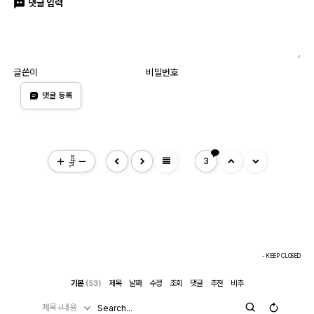
댓글 입력
글쓴이
비밀번호
댓글 등록
view_headline
14px
3
- KEEP CLOSED
기본
(53)
제목
날짜
수정
조회
댓글
추천
비추
제목+내용