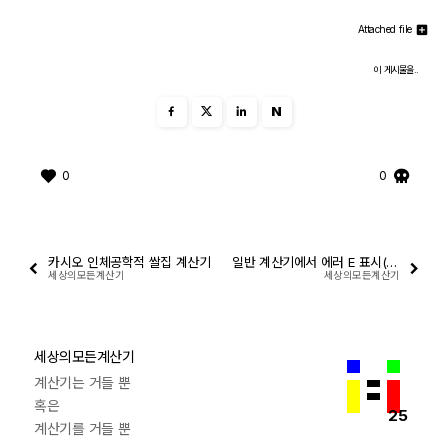
Attached file
이 게시물을..
N
0
0
카시오 인체공학적 쌀집 계산기
일반 계산기에서 에러 E 표시(또는 ERROR 표시)가 뜨는 경우
세상의모든계산기
세상의모든계산기
세상의모든계산기
계산기는 거들 뿐
혹은
25
계산기를 거들 뿐