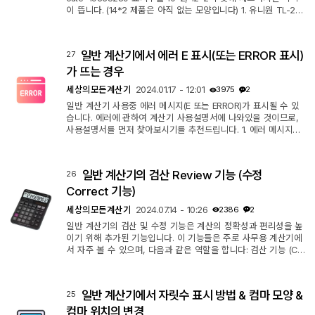
이 뜹니다. (14*2 제품은 아직 없는 모양입니다) 1. 유니원 TL-25
0 * 입력식 확인 가능 * 괄호 가능 * MRC 통합버튼 (단점) * GT
없음 * 25,000원도 비싼데, 두배로 뛰어 5만원이 되었음. (2024.
9월 다나와 기준). 이 가격이면 사지 마세요. ㄴ 11번가 가서 검색
일반 계산기에서 에러 E 표시(또는 ERROR 표시)
27
하니 25,000원대에 검색되네요. 다나와만 일시적으로 그랬나봅
니다. 2. 알파 AIC-601(블랙), AIC-602(화이트) * 입력식 확인 가
가 뜨는 경우
능 * 괄호 기능 없는 듯...
세상의모든계산기
2024.01.17 - 12:01
3975
2
일반 계산기 사용중 에러 메시지(E 또는 ERROR)가 표시될 수 있
습니다. 에러에 관하여 계산기 사용설명서에 나와있을 것이므로,
사용설명서를 먼저 찾아보시기를 추천드립니다. 1. 에러 메시지가
표시되는 이유 1 : 너무 큰 수 일반 계산기가 표시할 수 있는 자릿
수는 일반적으로 12 자리이고, 일부 계산기는 14 자리까지 표시합
니다. 처리 가능한 자릿수를 넘는 숫자는 입력할 수 없고, 계산 도
일반 계산기의 검산 Review 기능 (수정
26
중 그러한 숫자가 발생하면 에러가 발생합니다. ㄴ 카시오 계산기
JS-40B 사용 설명서 중 발췌 해결 방법 : 숫자를 적당한 수준으로
Correct 기능)
유지해야 ...
세상의모든계산기
2024.07.14 - 10:26
2386
2
일반 계산기의 검산 및 수정 기능은 계산의 정확성과 편리성을 높
이기 위해 추가된 기능입니다. 이 기능들은 주로 사무용 계산기에
서 자주 볼 수 있으며, 다음과 같은 역할을 합니다: 검산 기능 (Ch
eck Function) 검산 기능은 사용자가 입력한 계산 과정을 검토할
수 있게 해주는 기능입니다. 이 기능을 통해 사용자는 계산을 마친
후에 다시 한 번 입력값과 중간 계산값을 확인할 수 있습니다. 주
일반 계산기에서 자릿수 표시 방법 & 컴마 모양 &
25
요 특징은 다음과 같습니다: 1. 기록 검토: 사용자가 입력한 모든
수식과 숫자를 저장하고, 이를 다시 확인할 수 있게 해줍니다. 2.
컴마 위치의 변경