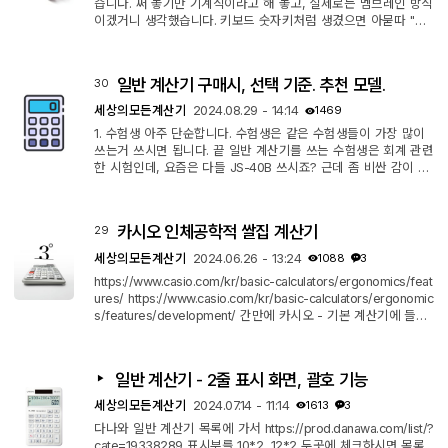
습니다. 써 놓기만 기계식이라고 해 놓고, 실제로는 멤브레인 방식
이겠거니 생각했습니다. 키보드 숫자키처럼 생겼으면 아묻따 "기
계식"이라고 제목부터 붙여넣는 사기꾼들이 너무 많아서... 그런데
영상을 보니 청축 소리(딸깍)가 나네요. 1. 아마존에서 팔고 있구
요. https://a.co/d/blPanBM 2. 가격은 16$ 수준인데, 기계식인거
일반 계산기 구매시, 선택 기준. 추천 모델.
30
감안하면 나쁘지 않은 것 같습니다. 색은 블루/블랙/크림/핑크 4
색 선택 가능하구요. 동영상 속 검빨이 좋네요. 3. 스위치는 변경
세상의모든계산기
2024.08.29 - 14:14
1469
할 수 있으...
1. 수험생 아주 단순합니다. 수험생은 같은 수험생들이 가장 많이
쓰는거 쓰시면 됩니다. 끝 일반 계산기를 쓰는 수험생은 회계 관련
한 시험인데, 요즘은 다들 JS-40B 쓰시죠? 근데 좀 비싼 감이 있
습니다. 맘에 드는 거나 필요한게 있으면 그거 사셔도 됩니다. 적
응은 할 수 있는 거니까요. [구매후기비교]201109 CASIO 카시오
전자계산기(회계사, 세무사 전용) JS-40V(12년차사용) vs JS-40
카시오 인체공학적 쌀집 계산기
29
TS vs JS-40B 비교 후기 https://blog.naver.com/ng815/22213
9042279 [전산회계 계산기] 자격증 시험용 구매 꿀팁 7 https://t
세상의모든계산기
2024.06.26 - 13:24
1088
3
aedarin.tistory.com...
https://www.casio.com/kr/basic-calculators/ergonomics/feat
ures/ https://www.casio.com/kr/basic-calculators/ergonomic
s/features/development/ 간만에 카시오 - 기본 계산기에 들어
가 봤는데... 오,... 그럴싸합니다. 너낌 있네요. 쓸 일은 없지만 웬지
갖고 싶은... ^^ 저는 오른손잡이라 상관없지만, 왼손잡이는 탈락!
5 fingers 가 9%나 되네요.
일반 계산기 - 2줄 표시 화면, 괄호 기능
세상의모든계산기
2024.07.14 - 11:14
1613
3
다나와 일반 계산기 목록에 가서 https://prod.danawa.com/list/?
cate=19338289 표시부를 10*2, 12*2 두곳에 체크하시면 목록