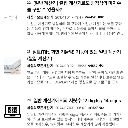
[일반 계산기] 쌀집 계산기로도 방정식의 미지수
22
라인도 2줄이라서 이미 입력한 내용 확인하기도 편하고, 괄호 기
능이 있어서 원하는 순서를 지정할 수도 있으니 기존 정통 쌀집
를 구할 수 있을까?
계산기 입력순...
세상의모든계산기
2015.11.04 - 13:47
4456
10
1. 일반 계산기로 방정식의 해 구하기 ? 일반 계산기는 해를 구하
는 기능이 없기 때문에, 손으로 방정식을 풀어서 답을 구하는 방
법을 사용해야 합니다. 방정식이 단순해서 x=□□□□ (사칙연
산)꼴로 깔끔하게 정리될 수 있다면, □□□□ 부분을 일반 계산
기에 입력해서 결과를 얻어낼 수 있겠습니다만, 이 때도 소숫점
지수가 나온다거나 한다면 일반 계산기로 답을 구하는 것이 (현실
틸트(Tilt, 화면 기울임) 기능이 있는 일반 계산기
21
적으로) 불가능할 수 있습니다. 2. 정리해도 풀 수 없는 경우 지금
100만원을 빌려주고 5년 후 150만원을 받는 경우, 연이자율(r)은?
(쌀집 계산기)
r에 대해 정리한다고 해도...
세상의모든계산기
2024.08.02 - 18:23
1557
2
틸트(Tilt) 기능이란? 그림처럼 버튼부는 바닥에 붙어 있지만 화면
은 바닥과의 각도를 조절할 수 있는 기능을 말합니다. 보통은 없는
기능이므로 "TILT DISPLAY" 라는 명칭으로 광고 문구를 표시해
둡니다. 카시오 K 타입 K1. 카시오 JW-200SC - 12 Digits - K Ty
pe - 크기: 10.9x18cm / 무게: 150g K2. 카시오 JS-140TVS - 14
Digits - K Type - 국내 구매 불가. (단종?) 크기: 179 × 107 × 10
일반 계산기에서의 자릿수 12 digits / 14 digits
20
mm K3. 카시오 JW-120MS - 12 Digits - K-Type (확인) 크기:10
7x178.5x26.1cm / 무게:170g 사용기 : https://gapsoo.tistory.co
세상의모든계산기
2024.07.03 - 06:03
1527
2
m/90 Non-K 타입...
1. 일반 계산기에서의 자릿수 digits 계산기의 자릿수는 그 기기가
처리하고 표시할 수 있는 숫자의 최대 개수를 나타냅니다. 일반적
으로 10자릿수, 12자릿수, 14자릿수 계산기가 많이 사용됩니다. 영