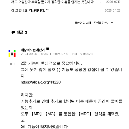
이 조건들을 일일이 다 추적하지 않고 넘어가면서, 원래는 (e≠0, r+l
다. 대입 후에 처음부터 다시 "실수부/허수부 분리, 유리화" 같은 재간
저도 어림잡아 추측할 뿐이지 정확한 이유를 알지는 못합니다. 질
2026 07.19
·ω·i ≠ 0 등) 복소수 특유의 좁은 정의역을 가진 식을, r, l, ω가 어떤
소화를 자동으로 수행하지 않습니다. 이 차이가 지금 보신 결과 차이
문하신 사진을 그대로 (Gemini 3.5 Flash / ChatGPT / Claude So
실수여도(부호 무관하게) 정의되는 1/√(r²+l²·ω²)라는 더 넓은 정의
의 핵심입니다. 첫 번째 경우 (|er/(e·r)| | con_1 and con → 실패) 이
nnet 5) AI에 넣어 보니 claude AI 가 제일 합리적인 답변을 주어서
아 그렇네요. 감사합니다. ^^
2026 04.28
역의 식으로 바꿔버린 것입니다. CAS는 이 손실을 감지하고 경고를
시점의 식은 아직 r + l·ω·i 형태의 복소수 그대로입니다 (i가 살아있
이를 붙여 넣습니다.
띄운 것입니다. 이게 왜 조건 대입 성공과 연결되는가 정리하면, 이
음). 여기에 con_1: ω = √(1-c·r²)/(√c·l)을 대입하면, 분모 안에 i ·
경고는 사실상 이런 뜻입니다. "나는 이 결과를 만들면서 원래 식이
√(1-c·r²) 라는 항이 새로 생깁니다. 문제는 CAS가 √(1-c·r²)이 실
글쓴이
의
서명
작성글
감추기
가지고 있던 정의역 제약 정보(부호 조건, i 관련 조건 등)를 이미 버
수인지(즉 1-c·r² ≥ 0인지) 판단할 근거가 없다는 겁니다. 저장해 두
렸다." 바로 이 "정의역 정보를 버린" 상태가 이후 con_1 대입을 매
신 con 조건은 c>0, l>0, r>0뿐이고, 1-c·r²≥0이라는 조건은 포함
댓글
3
끄럽게 만드는 원인입니다. 첫 번째 시도에서는 i가 살아있는 원래 식
되어 있지 않습니다. 그래서 CAS는 i와 이 무리식을 더 정리(유리화,
에 조건을 대입했기 때문에, CAS가 √(1-c·r²)이 실수인지(정의역
실수부·허수부 재결합)하지 못하고 있는 그대로 남겨둡니다. 결과에
조건: 1-c·r² ≥ 0) 계속 추적하려고 했고, 그 정보가 con에 없어서
여전히 i가 보이는 이유입니다. 두 번째 경우 (결과값 1/√(r²+l²·ω²)
더 이상 정리를 못 하고 멈췄습니다. 두 번째 시도에서는 절댓값 계
에 대입 → 성공) |er/(e·r)| (절댓값/모듈러스) 연산은 그 자체로 이미
산 단계에서 이미 그런 세밀한 정의역 추적을 CAS 스스로 포기(단
"복소수 → 실수" 변환을 완료한 결과입니다. 즉 1/√(r²+l²·ω²)에는
세상의모든계산기
순화)했기 때문에, 이후 ω에 무리식을 대입해도 "이게 실수가 맞
더 이상 i가 없고, 순수하게 r, l, ω로만 이루어진 실수식입니다. 이 식
#44231
2024.09.25 - 16:06
2024.07.14 - 11:31
나?" 하는 검증 절차 없이 그냥 대수적으로 치환·정리해 버립니다. 그
에 ω = con_1을 대입하는 것은 그냥 실수 대수식에 실수 대입하는
래서 깔끔하게 √c/√l이 나온 겁니다. 한 줄 요약 절댓값 계산 시 뜬
것이므로, i와 무리식이 뒤엉키는 문제 자체가 발생하지 않습니다. 그
2줄 기능이 핵심적으로 중요하지만,
0
"정의역이 넓어졌을 수 있다"는 경고는, CAS가 그 순간에 원래 식의
래서 바로 깔끔하게 √c/√l로 정리됩니다. 정리하면 절댓값(모듈러
그에 못지 않게 괄호 ( ) 기능도 상당한 강점이 될 수 있습니
엄밀한 조건(정의역)을 놓쳤다는 신호이고, 바로 그 "조건을 놓친 상
스) 계산은 "이 값들이 실수다"라는 가정을 이미 내부적으로 써서 i를
태"이기 때문에 뒤에 이어지는 조건식 대입이 막힘없이 진행된 것입
제거하는 연산입니다. 그 연산을 조건 대입 이전에 해두면, 이후 대입
다.
니다. 다만 그 대가로, 결과인 1/√(r²+l²·ω²)이나 최종 √c/√l이 원
은 단순 실수 대입이라 문제없이 정리됩니다. 반대로 i가 남아있는 식
래 회로 조건(i≠0이 되는 경계, 분모가 0이 되는 경우 등)에서는 엄
https://allcalc.org/44220
에 무리식을 포함한 조건을 먼저 대입하면, 그 무리식의 실수성/부호
밀히 성립하지 않을 수 있다는 점은 감안하셔야 합니다. 실제 물리적
에 대한 가정이 없어서 CAS가 i를 소거하는 재간소화를 못 하고 멈
으로는 r, l, c > 0이고 결과도 물리적으로 타당한 형태라 문제없어
춰버립니다. 실용적 팁: 복소식에 조건을 대입해야 할 때는 가능하면
보이지만, 수학적 엄밀성 측면에서는 "정의역이 넓어진 근사적 결
절댓값·실수화(유리화) 등을 먼저 끝내서 i를 없앤 뒤 조건을 대입하
하지만,
과"라는 꼬리표가 붙어있는 셈입니다.
거나, 대입 후 결과에 다시 simplify/expand/combine 같은 명령을
기능추가로 인해 추가로 할당된 버튼 때문에 공간이 줄어들
한 번 더 걸어주면 (필요한 도메인 조건과 함께) 정리가 되는 경우가
많습니다.
었는지
모두 【MR】【MC】 를 통합한 【MRC】 형식을 채택했
고,
GT 기능이 빠져버렸습니다.