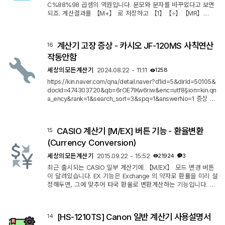
C%88%98 곱셈의 역원입니다. 분모와 분자를 바꾸었다고 보면
되죠. 계산결과를 【M+】 로 저장하고 【1】【÷】【MR】
【=】 로 계산하면 되지만, M 메모리를 이미 사용중인 경우에는
불가능한 방법이기 때문에, 다른 방법을 찾아봐야 합니다. 2. K Ty
pe 일반 계산기 【÷】【÷】【=】【=】 을 누르면 역수가 계산
계산기 고장 증상 - 카시오 JF-120MS 사칙연산
16
됩니다. 【=】 을 한번만 누르면 a ÷ a 가 되어서 1 이 되고, 거기
서 【=】 을 한번 더 눌러야 1÷a 가 계산됩니다. 예시 : 1÷(3+5)
작동안함
= ⅛ = 0.125 을 역수계산 방식으로 구하...
세상의모든계산기
2024.08.22 - 11:11
1258
https://kin.naver.com/qna/detail.naver?d1id=5&dirId=50105&
docId=474303720&qb=6rOE7IKw6riw&enc=utf8§ion=kin.qn
a_ency&rank=1&search_sort=3&spq=1&answerNo=1 증상 숫
자(A) 버튼 사칙연산 버튼 숫자(B) 버튼 누를 때 A 사칙연산 B 가
아니라 AB 연속된 숫자로 인식함. 즉, 사칙연산 기능이 무시됨. 사
칙연산 버튼이 안눌리는 것으로 추정.
CASIO 계산기 [M/EX] 버튼 기능 - 환율변환
15
(Currency Conversion)
세상의모든계산기
2015.09.22 - 15:52
21924
3
최근 출시되는 CASIO 일부 계산기에 【M/EX】 모드 변경 버튼
이 달려있습니다. EX 기능은 Exchange 의 약자로 환률을 미리 설
정해두면, 그에 맞추어 타국 환율로 변환계산하는 기능입니다. M/
EX 라고 명명된 이유는 M 메모리 모드와 EX 환률 변환 모드를 왔
다갔다 전환하게 만들어주는 버튼이기 때문입니다. ' ㅁ 환율 변환
(MS-8S/10S/20S/80S) 환율 변환 모드로 들어가려면 환율 변환
[HS-1210TS] Canon 일반 계산기 사용설명서
14
모드와 메모리 모드를 전환하려면 M/EX 버튼을 누릅니다. 디스플