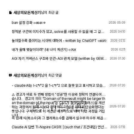
세상의모든계산기
님의 최근 글
ban 설정 강화
2026 05.09
8561
1
정적분 구간에 미지수가 있고, solve 를 사용할 수 없을 때 그 값을
2026 04.10
확인하려면?
1772
4
높아질수록 좁아지는 시야에 대하여 - written by ChatGPT
2026 02.12
8377
내가 올해 몇살이더라? (내 나이 계산기)
2026 02.11
7121
AGI 자기 거버넌스 구조와 인간-AGI 관계 모델 (written by GEMIN
2026 01.30
I & GPT)
8567
1
세상의모든계산기
님의 최근 댓글
- claude AI는 l-c*r^2 을 1-c*r^2 으로 잘못 읽고 표시하고 있습니
2026 07.20
다. - TI-nspire CAS 계산기에 l-c*r^2 ≥0 을 조건에 추가해 계산
해 보아도 결과는 바뀌지 않습니다.
⚠️ 경고가 바로 두 번째 방법이 "성공"한 이유와 정확히 연결되어 있
습니다. 경고의 의미 "Domain of the result might be larger th
|
e
r
e
⋅
r
|
=
(
e
r
e
⋅
r
)
⋅
(
e
r
e
⋅
r
)
―
an the domain of the input"는 CAS가 절댓값(모듈러스)을 계산
2026 07.20
하는 과정에서 원래 식보다 정의역이 더 넓은 형태로 단순화했다는
뜻입니다. 구체적으로 이 계산은 내부적으로 대략 이런 과정을 거칩
니다.
즉 원래 식(복소수)과 그 켤레복소수를 곱해서 실수부·허수부 제곱합
을 만들고, 거기에 다시 제곱근을 씌우는 과정입니다. 이 과정에서
√(x²) → x 또는 √a·√b → √(ab) 같은 규칙들이 쓰이는데, 이런
Claude AI 답변 TI-Nspire CAS의 | (such that / 조건대입) 연산자
2026 07.19
규칙들은 x가 실수이고 0 이상일 때만 엄밀하게 성립합니다. CAS는
는 대입 시점의 수식 형태를 그대로 두고 기호만 치환하는 연산입니