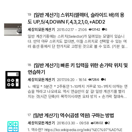
어로는 각각 10 digits, 12 digits, 14 digits라고 표현합니다. 이 숫
자는 계산기에 저장되고 활용될 수 있는 숫자의 한계를 의미합니
다. 극단적인 예를 들어, 4자릿수(4 digits) 계산기의 경우 3.14159
[일반 계산기] 스위치(셀렉터, 슬라이드 바)의 용
19
2...와 같은 긴 소수를 입력하려고 해도 3.141까지만 입력이 가능합
니다. 이 상태에서 2로 나누면 1.5705...가 되지만, 계산기는 5번
도 UP,5/4,DOWN F,4,3,2,1,0,+ADD2
째 ...
세상의모든계산기
2015.02.17 - 21:06
13142
6
일반 계산기중에는 스위치(Selector)가 달려있는 모델이 있습니
다. 만약 아무 스위치도 없다면, 이들 스위치로 선택할 수 있는 여
러 옵션 중에서 단 한가지로 고정된 것으로 볼 수 있죠. (기본 설
정은 일반적으로 5/4 반올림, F) 스위치는 위 사진처럼 생겼습니
다. 계산기 회사마다 일부 차이는 있을 수 있습니다. 1. 라운딩 셀
렉터 (UP, 5/4, DOWN) 화면에 표시하도록 설정한 소수 범위 이
[일반 계산기] 빠른 키 입력을 위한 손가락 위치 및
18
하, 즉 '나머지 숫자가 있는 경우에 이를 어떻게 처리할지?'를 결
정합니다. UP : 올림 5/4 : 반올림(사사오입) DOWN (=CUT) : 내
연습하기
림 계산기에 따라 조...
세상의모든계산기
2017.09.20 - 16:14
7286
4
ㄴ 매일 * 5분간 * 2주동안 1~10까지 거꾸로 10~1까지 더하는 연
습을 하라고 나오네요. 역시 연습만이 살 길! 일반 계산기를 빨리
치는 것(시간 단축)이 목적이시라면 오타 방지 + 손가락 절대속도
향상 두가지가 관건인 것인데, 당연하게도 왕도는 없고, 연습! 연
습! 연습! 그런데 계산기의 키 배치에 따라 파지법을 달리 하는 것
이 유리할 수도 있구요. 개인차가 있을 수도 있겠습니다. 정답은
[일반 계산기] 역수(곱셈 역원) 구하는 방법
17
없으니 그냥 알아서... ^^
세상의모든계산기
2016.03.30 - 09:58
13802
2
1. 역수란? https://ko.wikipedia.org/wiki/%EC%97%AD%E