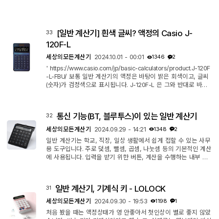
[일반 계산기] 흰색 글씨? 액정의 Casio J-
33
120F-L
세상의모든계산기
2024.10.01 - 00:01
1346
2
' https://www.casio.com/jp/basic-calculators/product.J-120F
-L-FBU/ 보통 일반 계산기의 액정은 바탕이 밝은 회색이고, 글씨
(숫자)가 검정색으로 표시됩니다. J-120F-L 은 그와 반대로 바탕
이 검정색이고, 글씨가 밝은 회색으로 표시됩니다. Active 한 방식
으로 빛이 나오는 게 아니고, 그냥 글씨-배경 색이 바뀐 것 뿐입니
다. 그 외에도 디자인적으로 특별한 점이 여럿 있습니다. 1. 폰트가
통신 기능(BT, 블루투스)이 있는 일반 계산기
32
특별 : 약간 할로윈 느낌? 2. 케이스가 특별 : 그라디언트 3. 케이
스가 더 특별 : 다양한 디자인 있음. https://web.casio.jp/dentak
세상의모든계산기
2024.09.29 - 14:21
1348
2
u/sp/the-c...
일반 계산기는 학교, 직장, 일상 생활에서 쉽게 접할 수 있는 사무
용 도구입니다. 주로 덧셈, 뺄셈, 곱셈, 나눗셈 등의 기본적인 계산
에 사용됩니다. 입력을 받기 위한 버튼, 계산을 수행하는 내부 회
로, 그 결과를 보여주기 위한 액정화면으로 구성됩니다. 매우 단순
하고 심플한 기기입니다. 그런데, 이런 평범함을 거부하는 일반 계
산기가 없지 않습니다. 개발되는 과정은 이런 것 같습니다. 1. 숫자
일반 계산기, 기계식 키 - LOLOCK
31
키 없는 키보드가 있음. 숫자 키 없어서 불편. 2. 숫자 키만 따로
떼어서 보조 키보드로 만듦. 3. 숫자 키가 있는데, 액정을 붙일까?
세상의모든계산기
2024.09.30 - 19:53
1198
1
그...
처음 봤을 때는 액정상태가 영 안좋아서 첫인상이 별로 좋지 않았