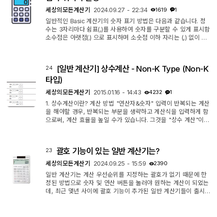
단계별 ...
세상의모든계산기
2024.09.27 - 22:34
1619
1
일반적인 Basic 계산기의 숫자 표기 방법은 다음과 같습니다. 정
수는 3자리마다 쉼표(,)를 사용하여 숫자를 구분할 수 있게 표시함
소수점은 아랫점(.) 으로 표시하며 소숫점 이하 자리는 (,) 없이 표
시함. decimal selector 가 있는 경우 원하는 자릿수까지만 표시
함. 이러한 특성을 가지는 계산기가 대부분입니다. 하지만 예외적
으로 자릿수 표시방법을 다르게 바꿀 수도 있고, 쉼표(,) 와 점(.)
[일반 계산기] 상수계산 - Non-K Type (Non-K
24
을 서로 바꿔 표시하게도 할 수 있는 일반 계산기도 있습니다. *
지역마다 차이가 있는 숫자 표시 방법을 구현하기 위함입니다. [C
타입)
ASIO DJ-1...
세상의모든계산기
2015.01.16 - 14:43
4232
1
1. 상수계산이란? 계산 방법 "연산자&숫자" 입력이 반복되는 계산
을 해야할 경우, 반복되는 부분을 생략하고 계산식을 입력하게 함
으로써, 계산 효율을 높일 수가 있습니다. 그것을 "상수 계산"이라
고 부릅니다. 2. CASIO (K-Type, K-타입) 계산기와 차이점 CASI
O (K-Type) 계산기는 명시적인 방법(=연산 명령버튼 2회 연타)으
로 상수계산상태를 지정합니다. 지정하지 않으면 상수계산이 이루
괄호 기능이 있는 일반 계산기는?
23
어지지 않고, 상수계산의 지정 전에 입력한 숫자가 상수값이 됩니
다. 그에 비해 SHARP, CANON (Non K-Type)의 경우 비명시적
세상의모든계산기
2024.09.25 - 15:59
2390
인 방법으로 상수계산...
일반 계산기는 계산 우선순위를 지정하는 괄호가 없기 때문에 한
정된 방법으로 숫자 및 연산 버튼을 눌러야 원하는 계산이 되었는
데, 최근 몇년 사이에 괄호 기능이 추가된 일반 계산기들이 출시
되어 나오는 것 같습니다. 앞서 "2줄 표시 계산기, 2 Line Display
Calculator" 를 살펴본 적이 있는데, https://allcalc.org/44220
그 계산기들이 (전부는 아니지만) 대부분 괄호 기능이 있더라구요.