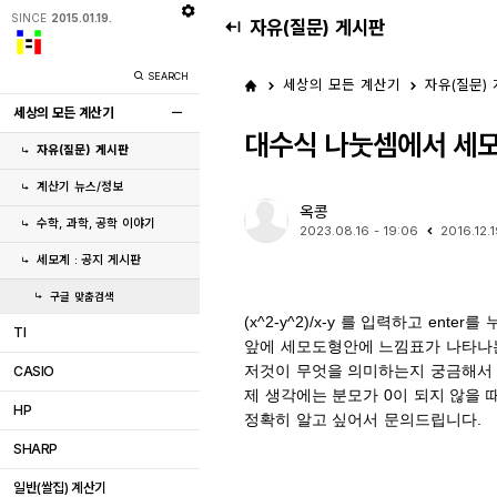
SINCE
2015.01.19.
자유(질문) 게시판
SEARCH
세상의 모든 계산기
자유(질문)
세상의 모든 계산기
대수식 나눗셈에서 세모
자유(질문) 게시판
계산기 뉴스/정보
옥콩
수학, 과학, 공학 이야기
2023.08.16 - 19:06
2016.12.1
세모계 : 공지 게시판
구글 맞춤검색
(x^2-y^2)/x-y 를 입력하고 enter를
TI
앞에 세모도형안에 느낌표가 나타나
저것이 무엇을 의미하는지 궁금해서
CASIO
제 생각에는 분모가 0이 되지 않을 
HP
정확히 알고 싶어서 문의드립니다.
SHARP
일반(쌀집) 계산기