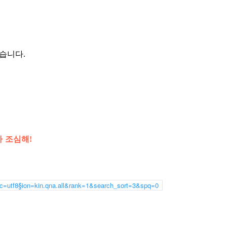
습니다.
까 조심해!
c=utf8§ion=kin.qna.all&rank=1&search_sort=3&spq=0