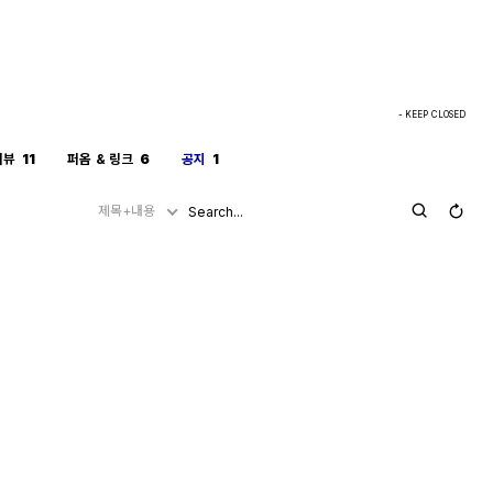
- KEEP CLOSED
리뷰
11
퍼옴 & 링크
6
공지
1
제목+내용