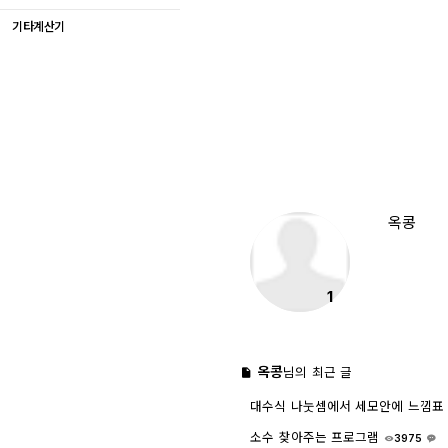
기타계산기
옥콩
1
옥콩
님의 최근 글
대수식 나눗셈에서 세모안에 느낌표
3
소수 찾아주는 프로그램
3975