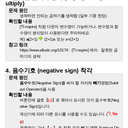
ultiply)
문제 원인
생략하면 안되는 곱하기를 생략함 (일부 기종 한정)
확인할 내용
[TI-nspire] 처럼 다문자 변수명이 가능하거나, 변수명과 함
수명이 분리없이 사용된다면 주의하세요.
예)
a(
2+1)
(2+1)a 또는 a×(2+1)
참고 링크
https://www.allcalc.org/10174 : [TI-nspire] 에러 : 잘못된 곱
하기의 생략
4. 음수기호 (negative sign) 착각
문제 원인
음수
부호(Negative Sign)를 써야 할 자리에
빼기
명령(Subtr
act Operator)을 사용
확인할 내용
버튼안에 괄호【
(-)
】로 묶여서 표시된 것이 음수부호(Neg
ative Sign)입니다.
+
계산기에 따라 다른 표시를 사용할 수도 있습니다. (
/
Ne
-
g
)
괄호없이 그냥 【
－
】 로 적힌 것은 빼기 명령 Subtract Op