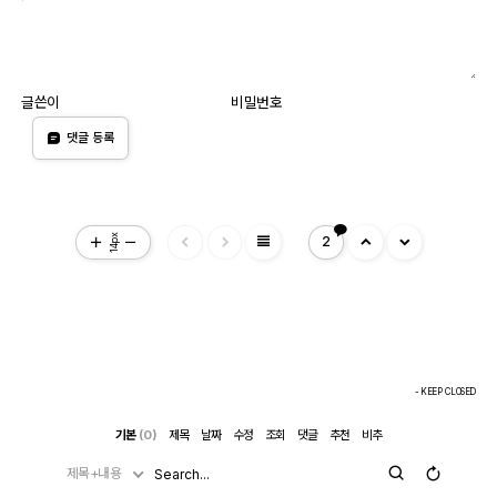
글쓴이
비밀번호
댓글 등록
view_headline
14px
2
- KEEP CLOSED
기본
(0)
제목
날짜
수정
조회
댓글
추천
비추
제목+내용