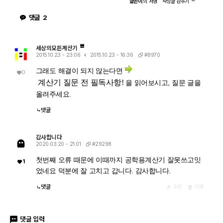
글쓴이
의
서명
작성글
감추기
가지고 있던 정의역 제약 정보(부호 조건, i 관련 조건 등)를 이미 버
수인지(즉 1-c·r² ≥ 0인지) 판단할 근거가 없다는 겁니다. 저장해 두
렸다." 바로 이 "정의역 정보를 버린" 상태가 이후 con_1 대입을 매
신 con 조건은 c>0, l>0, r>0뿐이고, 1-c·r²≥0이라는 조건은 포함
댓글
2
끄럽게 만드는 원인입니다. 첫 번째 시도에서는 i가 살아있는 원래 식
되어 있지 않습니다. 그래서 CAS는 i와 이 무리식을 더 정리(유리화,
에 조건을 대입했기 때문에, CAS가 √(1-c·r²)이 실수인지(정의역
실수부·허수부 재결합)하지 못하고 있는 그대로 남겨둡니다. 결과에
조건: 1-c·r² ≥ 0) 계속 추적하려고 했고, 그 정보가 con에 없어서
여전히 i가 보이는 이유입니다. 두 번째 경우 (결과값 1/√(r²+l²·ω²)
더 이상 정리를 못 하고 멈췄습니다. 두 번째 시도에서는 절댓값 계
에 대입 → 성공) |er/(e·r)| (절댓값/모듈러스) 연산은 그 자체로 이미
산 단계에서 이미 그런 세밀한 정의역 추적을 CAS 스스로 포기(단
"복소수 → 실수" 변환을 완료한 결과입니다. 즉 1/√(r²+l²·ω²)에는
세상의모든계산기
순화)했기 때문에, 이후 ω에 무리식을 대입해도 "이게 실수가 맞
더 이상 i가 없고, 순수하게 r, l, ω로만 이루어진 실수식입니다. 이 식
#8970
2015.10.23 - 23:06
2015.10.23 - 16:36
나?" 하는 검증 절차 없이 그냥 대수적으로 치환·정리해 버립니다. 그
에 ω = con_1을 대입하는 것은 그냥 실수 대수식에 실수 대입하는
래서 깔끔하게 √c/√l이 나온 겁니다. 한 줄 요약 절댓값 계산 시 뜬
것이므로, i와 무리식이 뒤엉키는 문제 자체가 발생하지 않습니다. 그
그래도 해결이 되지 않는다면
0
"정의역이 넓어졌을 수 있다"는 경고는, CAS가 그 순간에 원래 식의
래서 바로 깔끔하게 √c/√l로 정리됩니다. 정리하면 절댓값(모듈러
엄밀한 조건(정의역)을 놓쳤다는 신호이고, 바로 그 "조건을 놓친 상
계산기 질문 전 필독
사항!
을 읽어보시고,
질문 글을
스) 계산은 "이 값들이 실수다"라는 가정을 이미 내부적으로 써서 i를
태"이기 때문에 뒤에 이어지는 조건식 대입이 막힘없이 진행된 것입
제거하는 연산입니다. 그 연산을 조건 대입 이전에 해두면, 이후 대입
올려주세요.
니다. 다만 그 대가로, 결과인 1/√(r²+l²·ω²)이나 최종 √c/√l이 원
은 단순 실수 대입이라 문제없이 정리됩니다. 반대로 i가 남아있는 식
래 회로 조건(i≠0이 되는 경계, 분모가 0이 되는 경우 등)에서는 엄
에 무리식을 포함한 조건을 먼저 대입하면, 그 무리식의 실수성/부호
밀히 성립하지 않을 수 있다는 점은 감안하셔야 합니다. 실제 물리적
댓글
에 대한 가정이 없어서 CAS가 i를 소거하는 재간소화를 못 하고 멈
으로는 r, l, c > 0이고 결과도 물리적으로 타당한 형태라 문제없어
춰버립니다. 실용적 팁: 복소식에 조건을 대입해야 할 때는 가능하면
보이지만, 수학적 엄밀성 측면에서는 "정의역이 넓어진 근사적 결
절댓값·실수화(유리화) 등을 먼저 끝내서 i를 없앤 뒤 조건을 대입하
과"라는 꼬리표가 붙어있는 셈입니다.
거나, 대입 후 결과에 다시 simplify/expand/combine 같은 명령을
감사합니다
한 번 더 걸어주면 (필요한 도메인 조건과 함께) 정리가 되는 경우가
#29298
2020.03.20 - 21:01
많습니다.
첫번째 오류 때문에 이때까지 공학용계산기 잘못쓰고잇
1
었네요 덕분에 잘 고치고 갑니다. 감사합니다.
댓글
수정
삭제
댓글 입력