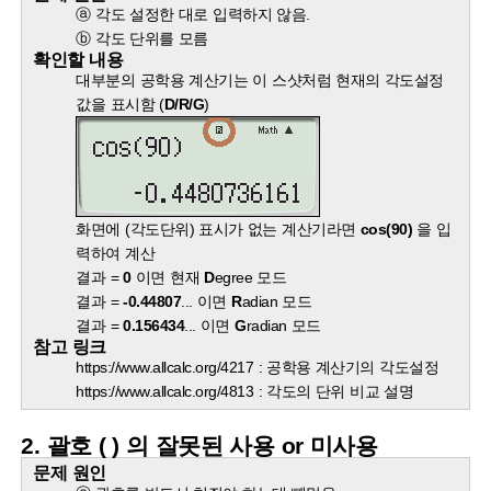
ⓐ 각도 설정한 대로 입력하지 않음.
ⓑ 각도 단위를 모름
확인할 내용
대부분의 공학용 계산기는 이 스샷처럼 현재의 각도설정
값을 표시함 (
D/R/G
)
화면에 (각도단위) 표시가 없는 계산기라면
cos(90)
을 입
력하여 계산
결과 =
0
이면 현재
D
egree 모드
결과 =
-0.44807
... 이면
R
adian 모드
결과 =
0.156434
... 이면
G
radian 모드
참고 링크
https://www.allcalc.org/4217
: 공학용 계산기의 각도설정
https://www.allcalc.org/4813
: 각도의 단위 비교 설명
2. 괄호 ( ) 의 잘못된 사용 or 미사용
문제 원인