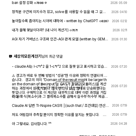
ban 설정 강화
2026 05.09
7898
1
정적분 구간에 미지수가 있고, solve 를 사용할 수 없을 때 그 값을
2026 04.10
확인하려면?
1761
4
높아질수록 좁아지는 시야에 대하여 - written by ChatGPT
2026 02.12
8287
내가 올해 몇살이더라? (내 나이 계산기)
2026 02.11
7071
AGI 자기 거버넌스 구조와 인간-AGI 관계 모델 (written by GEMIN
2026 01.30
I & GPT)
8455
1
세상의모든계산기
님의 최근 댓글
- claude AI는 l-c*r^2 을 1-c*r^2 으로 잘못 읽고 표시하고 있습니
2026 07.20
다. - TI-nspire CAS 계산기에 l-c*r^2 ≥0 을 조건에 추가해 계산
해 보아도 결과는 바뀌지 않습니다.
⚠️ 경고가 바로 두 번째 방법이 "성공"한 이유와 정확히 연결되어 있
습니다. 경고의 의미 "Domain of the result might be larger th
an the domain of the input"는 CAS가 절댓값(모듈러스)을 계산
|
e
r
e
⋅
r
|
=
(
e
r
e
⋅
r
)
⋅
(
e
r
e
⋅
r
)
―
2026 07.20
하는 과정에서 원래 식보다 정의역이 더 넓은 형태로 단순화했다는
뜻입니다. 구체적으로 이 계산은 내부적으로 대략 이런 과정을 거칩
즉 원래 식(복소수)과 그 켤레복소수를 곱해서 실수부·허수부 제곱합
니다.
을 만들고, 거기에 다시 제곱근을 씌우는 과정입니다. 이 과정에서
√(x²) → x 또는 √a·√b → √(ab) 같은 규칙들이 쓰이는데, 이런
Claude AI 답변 TI-Nspire CAS의 | (such that / 조건대입) 연산자
2026 07.19
규칙들은 x가 실수이고 0 이상일 때만 엄밀하게 성립합니다. CAS는
는 대입 시점의 수식 형태를 그대로 두고 기호만 치환하는 연산입니
이 조건들을 일일이 다 추적하지 않고 넘어가면서, 원래는 (e≠0, r+l
다. 대입 후에 처음부터 다시 "실수부/허수부 분리, 유리화" 같은 재간
저도 어림잡아 추측할 뿐이지 정확한 이유를 알지는 못합니다. 질
2026 07.19
·ω·i ≠ 0 등) 복소수 특유의 좁은 정의역을 가진 식을, r, l, ω가 어떤
소화를 자동으로 수행하지 않습니다. 이 차이가 지금 보신 결과 차이
문하신 사진을 그대로 (Gemini 3.5 Flash / ChatGPT / Claude So
실수여도(부호 무관하게) 정의되는 1/√(r²+l²·ω²)라는 더 넓은 정의
의 핵심입니다. 첫 번째 경우 (|er/(e·r)| | con_1 and con → 실패) 이
nnet 5) AI에 넣어 보니 claude AI 가 제일 합리적인 답변을 주어서
아 그렇네요. 감사합니다. ^^
2026 04.28
역의 식으로 바꿔버린 것입니다. CAS는 이 손실을 감지하고 경고를
시점의 식은 아직 r + l·ω·i 형태의 복소수 그대로입니다 (i가 살아있
이를 붙여 넣습니다.
띄운 것입니다. 이게 왜 조건 대입 성공과 연결되는가 정리하면, 이
음). 여기에 con_1: ω = √(1-c·r²)/(√c·l)을 대입하면, 분모 안에 i ·
경고는 사실상 이런 뜻입니다. "나는 이 결과를 만들면서 원래 식이
√(1-c·r²) 라는 항이 새로 생깁니다. 문제는 CAS가 √(1-c·r²)이 실