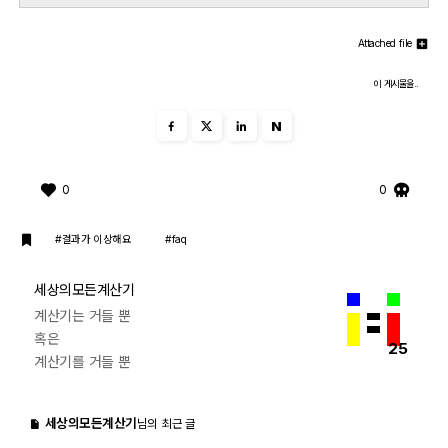
Attached file
이 게시물을..
N
0
0
#결과가 이상해요
#faq
세상의모든계산기
계산기는 거들 뿐
혹은
25
계산기를 거들 뿐
세상의모든계산기
님의 최근 글