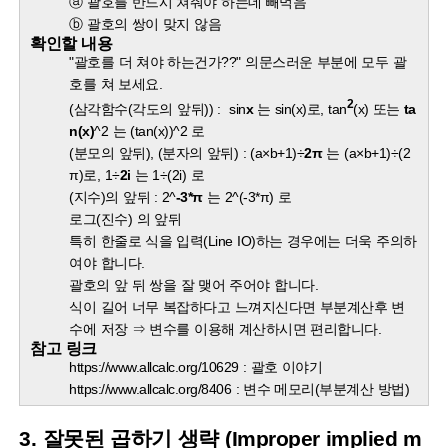
ⓐ 괄호를 반드시 쳐줘야 하는데 빼먹음
ⓑ 괄호의 쌍이 맞지 않음​
확인할 내용
"
괄호를 더 쳐야 하는건가??
" 의문스러운 부분에 모두 괄
호를 쳐 보세요.
2
(삼각함수(각도의 앞뒤)) : sin
x
는
sin(x)로, tan
(x) 또는
ta
n(x)
^2 는
(tan(x))^2 로
(
분모의 앞뒤), (분자의 앞뒤) : (a×b+1)÷
2π
는
(a×b+1)÷(2
π)로, 1÷
2i
는
1÷(2i) 로
(지수)의 앞뒤 : 2^
-3*π
는
2^(-3*π) 로
로그(진수) 의 앞뒤
특히 한줄로 식을 입력(Line IO)하는 경우에는 더욱 주의하
여야 합니다.
괄호의 앞 뒤 쌍을 잘 맺어 주어야 합니다.
식이 길어 너무 복잡하다고 느껴지신다면 부분계산후 변
수에 저장 ⇒ 변수를 이용해 계산하시면 편리합니다.
참고 링크
https://www.allcalc.org/10629 : 괄호 이야기
https://www.allcalc.org/8406 : 변수 메모리(부분계산 방법)
3. 잘못된 곱하기 생략 (Improper implied m