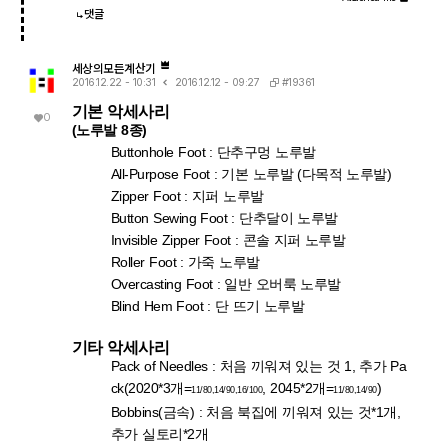
댓글
세상의모든계산기
#19361
2016.12.22 - 10:31
2016.12.12 - 09:27
기본 악세사리
0
(노루발 8종)
Buttonhole Foot : 단추구멍 노루발
All-Purpose Foot : 기본 노루발 (다목적 노루발)
Zipper Foot : 지퍼 노루발
Button Sewing Foot : 단추달이 노루발
Invisible Zipper Foot : 콘솔 지퍼 노루발
Roller Foot : 가죽 노루발
Overcasting Foot : 일반 오버룩 노루발
Blind Hem
Foot : 단 뜨기 노루발
기타 악세사리
Pack of Needles : 처음 끼워져 있는 것 1, 추가 Pa
ck(2020*3개=
, 2045*2개=
)
11/80,14/90,16/100
11/80,14/90
Bobbins(금속) : 처음 북집에 끼워져 있는 것*1개,
추가 실토리*2개