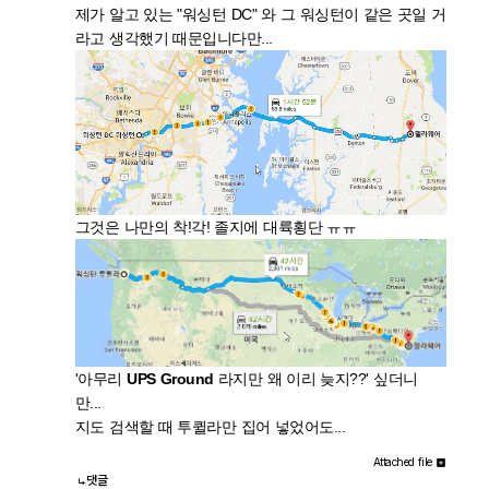
제가 알고 있는 "워싱턴 DC" 와 그 워싱턴이 같은 곳일 거
라고 생각했기 때문입니다만...
그것은 나만의 착!각! 졸지에 대륙횡단 ㅠㅠ
'아무리
UPS Ground
라지만 왜 이리 늦지??' 싶더니
만...
지도 검색할 때 투퀼라만 집어 넣었어도...
Attached file
댓글