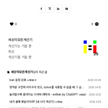
N
0
0
세상의모든계산기
계산기는 거들 뿐
혹은
25
계산기를 거들 뿐
세상의모든계산기
님의 최근 글
ban 설정 강화
2026 05.09
7818
1
정적분 구간에 미지수가 있고, solve 를 사용할 수 없을 때 그 값을
2026 04.10
확인하려면?
1740
4
높아질수록 좁아지는 시야에 대하여 - written by ChatGPT
2026 02.12
8267
내가 올해 몇살이더라? (내 나이 계산기)
2026 02.11
7052