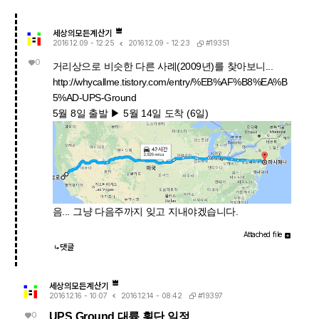
세상의모든계산기
#19351
2016.12.09 - 12:25
2016.12.09 - 12:23
0
거리상으로 비슷한 다른 사례(2009년)를 찾아보니...
http://whycallme.tistory.com/entry/%EB%AF%B8%EA%B
5%AD-UPS-Ground
5월 8일 출발 ▶ 5월 14일 도착 (6일)
음... 그냥 다음주까지 잊고 지내야겠습니다.
Attached file
댓글
세상의모든계산기
#19397
2016.12.16 - 10:07
2016.12.14 - 08:42
0
UPS Ground 대륙 횡단 일정