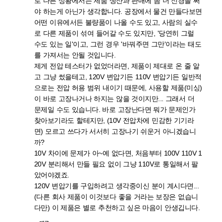
로 다른 상황에서는 제품 생산과 판매에 좀 더 신경을 써
야 하는게 아닌가 생각합니다. 공장에서 물건 만들다보면
어떤 이유에서든 불량품이 나올 수도 있고, 사람의 실수
로 다른 제품이 섞여 들어갈 수도 있지만, '당연히 그럴
수도 있는 일'이고, 그런 경우 '바꿔주면 그만'이라는 태도
를 가져서는 안될 것입니다.
제게 전압 테스터가 없었더라면, 제품이 제대로 온 줄 알
고 그냥 썼을테고, 120V 변압기든 110V 변압기든 일반적
으로는 전압 허용 범위 내이기 때문에, 사용할 제품(미싱)
이 바로 고장나거나 하지는 않을 것이지만... 그래서 더
문제일 수도 있습니다. 바로 고장난다면 뭐가 문제인가
찾아보기라도 할테지만, (10V 전압차에 민감한 기기라
면) 모르고 쓰다가 서서히 고장나기 쉬운거 아니겠습니
까?
10V 차이에 문제가 아~예 없다면, 처음부터 100V 110V 1
20V 분리해서 만들 필요 없이 그냥 110V로 통일해서 팔
았어야겠죠.
120V 변압기를 구입하려고 생각중이신 분이 계시다면...
(다른 회사 제품이 이것보다 좋을 거라는 보장은 없습니
다만) 이 제품은 별로 추천하고 싶은 마음이 안생깁니다.