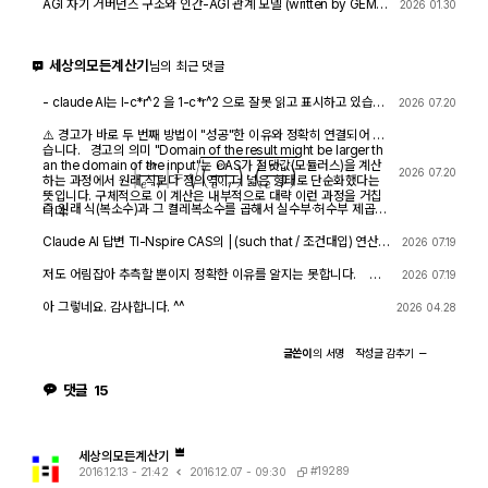
AGI 자기 거버넌스 구조와 인간-AGI 관계 모델 (written by GEMIN
2026 01.30
I & GPT)
8440
1
세상의모든계산기
님의 최근 댓글
- claude AI는 l-c*r^2 을 1-c*r^2 으로 잘못 읽고 표시하고 있습니
2026 07.20
다. - TI-nspire CAS 계산기에 l-c*r^2 ≥0 을 조건에 추가해 계산
해 보아도 결과는 바뀌지 않습니다.
⚠️ 경고가 바로 두 번째 방법이 "성공"한 이유와 정확히 연결되어 있
습니다. 경고의 의미 "Domain of the result might be larger th
an the domain of the input"는 CAS가 절댓값(모듈러스)을 계산
|
e
r
e
⋅
r
|
=
(
e
r
e
⋅
r
)
⋅
(
e
r
e
⋅
r
)
―
2026 07.20
하는 과정에서 원래 식보다 정의역이 더 넓은 형태로 단순화했다는
뜻입니다. 구체적으로 이 계산은 내부적으로 대략 이런 과정을 거칩
즉 원래 식(복소수)과 그 켤레복소수를 곱해서 실수부·허수부 제곱합
니다.
을 만들고, 거기에 다시 제곱근을 씌우는 과정입니다. 이 과정에서
√(x²) → x 또는 √a·√b → √(ab) 같은 규칙들이 쓰이는데, 이런
Claude AI 답변 TI-Nspire CAS의 | (such that / 조건대입) 연산자
2026 07.19
규칙들은 x가 실수이고 0 이상일 때만 엄밀하게 성립합니다. CAS는
는 대입 시점의 수식 형태를 그대로 두고 기호만 치환하는 연산입니
이 조건들을 일일이 다 추적하지 않고 넘어가면서, 원래는 (e≠0, r+l
다. 대입 후에 처음부터 다시 "실수부/허수부 분리, 유리화" 같은 재간
저도 어림잡아 추측할 뿐이지 정확한 이유를 알지는 못합니다. 질
2026 07.19
·ω·i ≠ 0 등) 복소수 특유의 좁은 정의역을 가진 식을, r, l, ω가 어떤
소화를 자동으로 수행하지 않습니다. 이 차이가 지금 보신 결과 차이
문하신 사진을 그대로 (Gemini 3.5 Flash / ChatGPT / Claude So
실수여도(부호 무관하게) 정의되는 1/√(r²+l²·ω²)라는 더 넓은 정의
의 핵심입니다. 첫 번째 경우 (|er/(e·r)| | con_1 and con → 실패) 이
nnet 5) AI에 넣어 보니 claude AI 가 제일 합리적인 답변을 주어서
아 그렇네요. 감사합니다. ^^
2026 04.28
역의 식으로 바꿔버린 것입니다. CAS는 이 손실을 감지하고 경고를
시점의 식은 아직 r + l·ω·i 형태의 복소수 그대로입니다 (i가 살아있
이를 붙여 넣습니다.
띄운 것입니다. 이게 왜 조건 대입 성공과 연결되는가 정리하면, 이
음). 여기에 con_1: ω = √(1-c·r²)/(√c·l)을 대입하면, 분모 안에 i ·
경고는 사실상 이런 뜻입니다. "나는 이 결과를 만들면서 원래 식이
√(1-c·r²) 라는 항이 새로 생깁니다. 문제는 CAS가 √(1-c·r²)이 실
글쓴이
의
서명
작성글
감추기
가지고 있던 정의역 제약 정보(부호 조건, i 관련 조건 등)를 이미 버
수인지(즉 1-c·r² ≥ 0인지) 판단할 근거가 없다는 겁니다. 저장해 두
렸다." 바로 이 "정의역 정보를 버린" 상태가 이후 con_1 대입을 매
신 con 조건은 c>0, l>0, r>0뿐이고, 1-c·r²≥0이라는 조건은 포함
댓글
15
끄럽게 만드는 원인입니다. 첫 번째 시도에서는 i가 살아있는 원래 식
되어 있지 않습니다. 그래서 CAS는 i와 이 무리식을 더 정리(유리화,
에 조건을 대입했기 때문에, CAS가 √(1-c·r²)이 실수인지(정의역
실수부·허수부 재결합)하지 못하고 있는 그대로 남겨둡니다. 결과에
조건: 1-c·r² ≥ 0) 계속 추적하려고 했고, 그 정보가 con에 없어서
여전히 i가 보이는 이유입니다. 두 번째 경우 (결과값 1/√(r²+l²·ω²)
더 이상 정리를 못 하고 멈췄습니다. 두 번째 시도에서는 절댓값 계
에 대입 → 성공) |er/(e·r)| (절댓값/모듈러스) 연산은 그 자체로 이미
산 단계에서 이미 그런 세밀한 정의역 추적을 CAS 스스로 포기(단
"복소수 → 실수" 변환을 완료한 결과입니다. 즉 1/√(r²+l²·ω²)에는
세상의모든계산기
순화)했기 때문에, 이후 ω에 무리식을 대입해도 "이게 실수가 맞
더 이상 i가 없고, 순수하게 r, l, ω로만 이루어진 실수식입니다. 이 식
#19289
2016.12.13 - 21:42
2016.12.07 - 09:30
나?" 하는 검증 절차 없이 그냥 대수적으로 치환·정리해 버립니다. 그
에 ω = con_1을 대입하는 것은 그냥 실수 대수식에 실수 대입하는