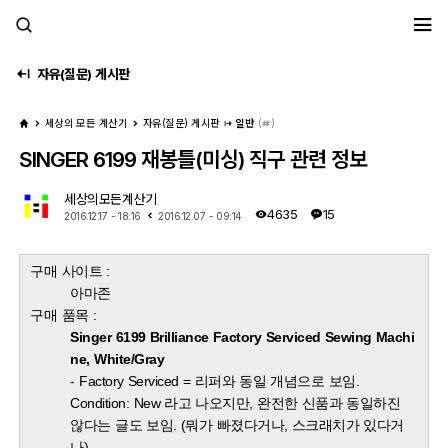
세모계
자유(질문) 게시판
세상의 모든 계산기
자유(질문) 게시판
일반
(
)
SINGER 6199 재봉틀(미싱) 직구 관련 정보
세상의모든계산기
4635
15
2016.12.17 - 18:16
2016.12.07 - 09:14
구매 사이트 :
아마존
구매 품목 :
Singer 6199 Brilliance Factory Serviced Sewing Machi
ne, White/Gray
- ​Factory Serviced = 리퍼와 동일 개념으로 보임.
Condition: New 라고 나오지만, 완전한 신품과 동일하진
않다는 글도 보임. (뭐가 빠졌다거나, 스크래치가 있다거
나)