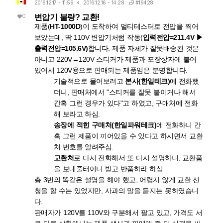
#19428
2016.12.17 - 11:59
2016.12.16 - 14:28
0
변압기 불량? 교환!
제품(
HT-1000D
)이 도착하여 멀티테스터로 전압을 찍어
보았는데, 딱 110V 변압기처럼 작동(
입력전압=211.4V ▶
출력전압=105.6V)
합니다. 제품 자체가 잘못배송된 것은
아니고 220V→120V 스티커가 제품과 포장상자에 붙어
있어서 120V용으로 판매되는 제품임은 분명합니다.
기술적으로 물어보려고
본사(한일테크)
에 전화했
더니, 판매처에서 "스티커를 잘못 붙이거나 해서
간혹 그런 경우가 있다"고 하였고, 구매처에 전화
해 보라고 하심.
송장에 적힌 구매처(한일파워테크)
에 전화하니 간
혹 그런 제품이 끼어있을 수 있다고 하시면서 교환
처 번호를 알려주심.
교환처
로 다시 전화해서 또 다시 설명하니, 교환품
을 보내줄터이니 받고 반품하라 하심.
총 3번의 똑같은 설명을 해야 했고, 어렵지 않게 교환 신
청을 할 수는 있었지만, 사과의 말을 듣지는 못하였습니
다.
판매자가 120V를 110V와 구분해서 팔고 있고, 가격도 서