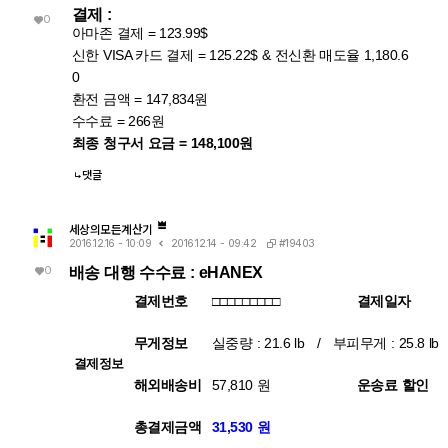
래서 깔끔하게 √c/√l이 나온 겁니다. 한 줄 요약 절댓값 계산 시 뜬
결제 :
것이므로, i와 무리식이 뒤엉키는 문제 자체가 발생하지 않습니다. 그
0
"정의역이 넓어졌을 수 있다"는 경고는, CAS가 그 순간에 원래 식의
래서 바로 깔끔하게 √c/√l로 정리됩니다. 정리하면 절댓값(모듈러
아마존 결제 = 123.99$
엄밀한 조건(정의역)을 놓쳤다는 신호이고, 바로 그 "조건을 놓친 상
스) 계산은 "이 값들이 실수다"라는 가정을 이미 내부적으로 써서 i를
태"이기 때문에 뒤에 이어지는 조건식 대입이 막힘없이 진행된 것입
신한 VISA 카드 결제 = 125.22$ & 전신환 매도율 1,180.6
제거하는 연산입니다. 그 연산을 조건 대입 이전에 해두면, 이후 대입
니다. 다만 그 대가로, 결과인 1/√(r²+l²·ω²)이나 최종 √c/√l이 원
은 단순 실수 대입이라 문제없이 정리됩니다. 반대로 i가 남아있는 식
0
래 회로 조건(i≠0이 되는 경계, 분모가 0이 되는 경우 등)에서는 엄
에 무리식을 포함한 조건을 먼저 대입하면, 그 무리식의 실수성/부호
밀히 성립하지 않을 수 있다는 점은 감안하셔야 합니다. 실제 물리적
에 대한 가정이 없어서 CAS가 i를 소거하는 재간소화를 못 하고 멈
환전 금액 = 147,834원
으로는 r, l, c > 0이고 결과도 물리적으로 타당한 형태라 문제없어
춰버립니다. 실용적 팁: 복소식에 조건을 대입해야 할 때는 가능하면
수수료 = 266원
보이지만, 수학적 엄밀성 측면에서는 "정의역이 넓어진 근사적 결
절댓값·실수화(유리화) 등을 먼저 끝내서 i를 없앤 뒤 조건을 대입하
과"라는 꼬리표가 붙어있는 셈입니다.
거나, 대입 후 결과에 다시 simplify/expand/combine 같은 명령을
최종 청구서 요금 = 148,100원
한 번 더 걸어주면 (필요한 도메인 조건과 함께) 정리가 되는 경우가
많습니다.
댓글
세상의모든계산기
#19403
2016.12.16 - 10:09
2016.12.14 - 09:42
0
배송 대행 수수료 : eHANEX
결제번호
□□□□□□□□□
결제일자
무게정보
실중량 : 21.6 lb / 부피무게 : 25.8 lb 
결제정보
해외배송비
57,810 원
운송료 할인
총결제금액
31,530 원