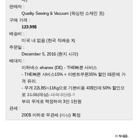
판매자 :
Quality Sewing & Vacuum
(워싱턴 소재인 듯)
구매 가격 :
123.99$
배송비 :
미국 내 없음 (한국 직배송 X)
주문일 :
December 5, 2016 (현지 시각)
배대지 :
이하넥스 ehanex (DE) - THE빠른 서비스
- THE빠른 서비스15% + 이벤트쿠폰35% 할인 때문에 가
격 유리.
- 무게 22LBS≒11Kg으로 기본비용 43$인데 50% 할인으
로
21.5$(예상)
. 대략 3만원 ?
부피 무게로 책정하여 3만 1천원
관세 :
200$ 이하로 무관세 (
예상
) 확정
이 게시물을..