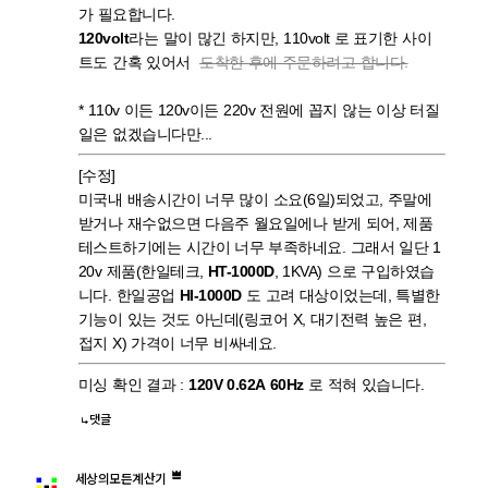
가 필요합니다.
120volt
라는 말이 많긴 하지만, 110volt 로 표기한 사이
트도 간혹 있어서
도착한 후에 주문하려고 합니다.
* 110v 이든 120v이든 220v 전원에 꼽지 않는 이상 터질
일은 없겠습니다만...
[수정]
미국내 배송시간이 너무 많이 소요(6일)되었고, 주말에
받거나 재수없으면 다음주 월요일에나 받게 되어, 제품
테스트하기에는 시간이 너무 부족하네요. 그래서 일단 1
20v 제품(한일테크,
HT-1000D
, 1KVA) 으로 구입하였습
니다. 한일공업
HI-1000D
도 고려 대상이었는데, 특별한
기능이 있는 것도 아닌데(링코어 X, 대기전력 높은 편,
접지 X) 가격이 너무 비싸네요.
미싱 확인 결과 :
120V 0.62A 60Hz
로 적혀 있습니다.
댓글
세상의모든계산기