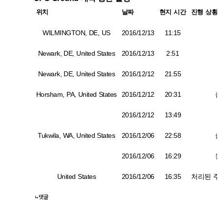
위치
날짜
현지 시간
진행 상황
WILMINGTON, DE, US
2016/12/13
11:15
Newark, DE, United States
2016/12/13
2:51
Newark, DE, United States
2016/12/12
21:55
Horsham, PA, United States
2016/12/12
20:31
2016/12/12
13:49
Tukwila, WA, United States
2016/12/06
22:58
2016/12/06
16:29
United States
2016/12/06
16:35
처리된 주
댓글