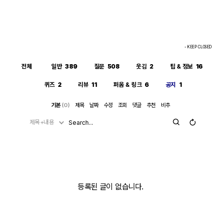
- KEEP CLOSED
전체
일반
389
질문
508
웃김
2
팁 & 정보
16
퀴즈
2
리뷰
11
퍼옴 & 링크
6
공지
1
기본
(0)
제목
날짜
수정
조회
댓글
추천
비추
제목+내용
등록된 글이 없습니다.