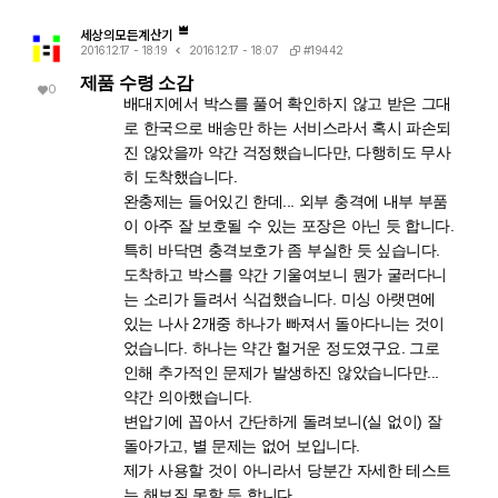
세상의모든계산기
#19442
2016.12.17 - 18:19
2016.12.17 - 18:07
제품 수령 소감
0
배대지에서 박스를 풀어 확인하지 않고 받은 그대
로 한국으로 배송만 하는 서비스라서 혹시 파손되
진 않았을까 약간 걱정했습니다만, 다행히도 무사
히 도착했습니다.
완충제는 들어있긴 한데... 외부 충격에 내부 부품
이 아주 잘 보호될 수 있는 포장은 아닌 듯 합니다.
특히 바닥면 충격보호가 좀 부실한 듯 싶습니다.
도착하고 박스를 약간 기울여보니 뭔가 굴러다니
는 소리가 들려서 식겁했습니다. 미싱 아랫면에
있는 나사 2개중 하나가 빠져서 돌아다니는 것이
었습니다. 하나는 약간 헐거운 정도였구요. 그로
인해 추가적인 문제가 발생하진 않았습니다만...
약간 의아했습니다.
변압기에 꼽아서 간단하게 돌려보니(실 없이) 잘
돌아가고, 별 문제는 없어 보입니다.
제가 사용할 것이 아니라서 당분간 자세한 테스트
는 해보질 못할 듯 합니다.