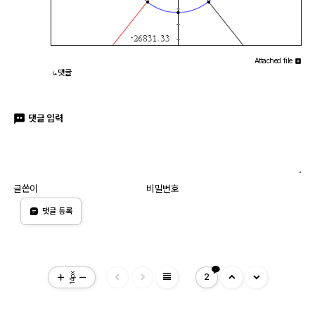
Attached file
댓글
댓글 입력
글쓴이
비밀번호
댓글 등록
view_headline
14px
2