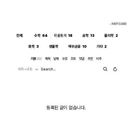
- KEEP CLOSED
전체
수학
64
확률통계
18
공학
13
물리학
2
화학
3
생물학
재무금융
10
기타
2
기본
(0)
제목
날짜
수정
조회
댓글
추천
비추
제목+내용
등록된 글이 없습니다.