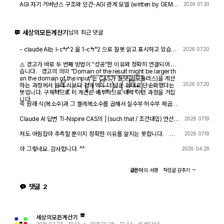
AGI 자기 거버넌스 구조와 인간-AGI 관계 모델 (written by GEMIN
2026 01.30
I & GPT)
8456
1
세상의모든계산기
님의 최근 댓글
- claude AI는 l-c*r^2 을 1-c*r^2 으로 잘못 읽고 표시하고 있습니
2026 07.20
다. - TI-nspire CAS 계산기에 l-c*r^2 ≥0 을 조건에 추가해 계산
해 보아도 결과는 바뀌지 않습니다.
⚠️ 경고가 바로 두 번째 방법이 "성공"한 이유와 정확히 연결되어 있
습니다. 경고의 의미 "Domain of the result might be larger th
an the domain of the input"는 CAS가 절댓값(모듈러스)을 계산
|
e
r
e
⋅
r
|
=
(
e
r
e
⋅
r
)
⋅
(
e
r
e
⋅
r
)
―
2026 07.20
하는 과정에서 원래 식보다 정의역이 더 넓은 형태로 단순화했다는
뜻입니다. 구체적으로 이 계산은 내부적으로 대략 이런 과정을 거칩
니다.
즉 원래 식(복소수)과 그 켤레복소수를 곱해서 실수부·허수부 제곱합
을 만들고, 거기에 다시 제곱근을 씌우는 과정입니다. 이 과정에서
√(x²) → x 또는 √a·√b → √(ab) 같은 규칙들이 쓰이는데, 이런
Claude AI 답변 TI-Nspire CAS의 | (such that / 조건대입) 연산자
2026 07.19
규칙들은 x가 실수이고 0 이상일 때만 엄밀하게 성립합니다. CAS는
는 대입 시점의 수식 형태를 그대로 두고 기호만 치환하는 연산입니
이 조건들을 일일이 다 추적하지 않고 넘어가면서, 원래는 (e≠0, r+l
다. 대입 후에 처음부터 다시 "실수부/허수부 분리, 유리화" 같은 재간
저도 어림잡아 추측할 뿐이지 정확한 이유를 알지는 못합니다. 질
2026 07.19
·ω·i ≠ 0 등) 복소수 특유의 좁은 정의역을 가진 식을, r, l, ω가 어떤
소화를 자동으로 수행하지 않습니다. 이 차이가 지금 보신 결과 차이
문하신 사진을 그대로 (Gemini 3.5 Flash / ChatGPT / Claude So
실수여도(부호 무관하게) 정의되는 1/√(r²+l²·ω²)라는 더 넓은 정의
의 핵심입니다. 첫 번째 경우 (|er/(e·r)| | con_1 and con → 실패) 이
nnet 5) AI에 넣어 보니 claude AI 가 제일 합리적인 답변을 주어서
아 그렇네요. 감사합니다. ^^
2026 04.28
역의 식으로 바꿔버린 것입니다. CAS는 이 손실을 감지하고 경고를
시점의 식은 아직 r + l·ω·i 형태의 복소수 그대로입니다 (i가 살아있
이를 붙여 넣습니다.
띄운 것입니다. 이게 왜 조건 대입 성공과 연결되는가 정리하면, 이
음). 여기에 con_1: ω = √(1-c·r²)/(√c·l)을 대입하면, 분모 안에 i ·
경고는 사실상 이런 뜻입니다. "나는 이 결과를 만들면서 원래 식이
√(1-c·r²) 라는 항이 새로 생깁니다. 문제는 CAS가 √(1-c·r²)이 실
글쓴이
의
서명
작성글
감추기
가지고 있던 정의역 제약 정보(부호 조건, i 관련 조건 등)를 이미 버
수인지(즉 1-c·r² ≥ 0인지) 판단할 근거가 없다는 겁니다. 저장해 두
렸다." 바로 이 "정의역 정보를 버린" 상태가 이후 con_1 대입을 매
신 con 조건은 c>0, l>0, r>0뿐이고, 1-c·r²≥0이라는 조건은 포함
댓글
2
끄럽게 만드는 원인입니다. 첫 번째 시도에서는 i가 살아있는 원래 식
되어 있지 않습니다. 그래서 CAS는 i와 이 무리식을 더 정리(유리화,
에 조건을 대입했기 때문에, CAS가 √(1-c·r²)이 실수인지(정의역
실수부·허수부 재결합)하지 못하고 있는 그대로 남겨둡니다. 결과에
조건: 1-c·r² ≥ 0) 계속 추적하려고 했고, 그 정보가 con에 없어서
여전히 i가 보이는 이유입니다. 두 번째 경우 (결과값 1/√(r²+l²·ω²)
더 이상 정리를 못 하고 멈췄습니다. 두 번째 시도에서는 절댓값 계
에 대입 → 성공) |er/(e·r)| (절댓값/모듈러스) 연산은 그 자체로 이미
산 단계에서 이미 그런 세밀한 정의역 추적을 CAS 스스로 포기(단
"복소수 → 실수" 변환을 완료한 결과입니다. 즉 1/√(r²+l²·ω²)에는
세상의모든계산기
순화)했기 때문에, 이후 ω에 무리식을 대입해도 "이게 실수가 맞
더 이상 i가 없고, 순수하게 r, l, ω로만 이루어진 실수식입니다. 이 식