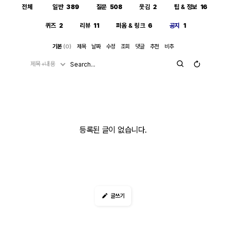
전체
일반
389
질문
508
웃김
2
팁 & 정보
16
퀴즈
2
리뷰
11
퍼옴 & 링크
6
공지
1
기본
(0)
제목
날짜
수정
조회
댓글
추천
비추
제목+내용
등록된 글이 없습니다.
글쓰기