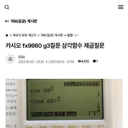
세모계
자유(질문) 게시판
세상의 모든 계산기
자유(질문) 게시판
일반
(
)
카시오 fx9860 g3질문 삼각함수 제곱질문
554
4416
1
2023.09.03 - 23:24
2023.09.03 - 21:39