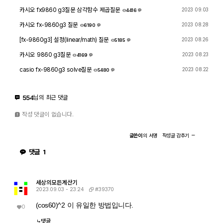
카시오 fx9860 g3질문 삼각함수 제곱질문
2023 09.03
4416
1
카시오 fx-9860g3 질문
2023 08.28
6190
3
[fx-9860g3] 설정(linear/math) 질문
2023 08.26
5185
1
카시오 9860 g3질문
2023 08.23
4169
2
casio fx-9860g3 solve질문
2023 08.22
5480
3
554
님의 최근 댓글
작성 댓글이 없습니다.
글쓴이
의
서명
작성글
감추기
댓글
1
세상의모든계산기
#39370
2023.09.03 - 23:24
(cos60)^2 이 유일한 방법입니다.
0
댓글