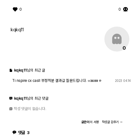
0
0
kqkq11
0
kqkq11
님의 최근 글
Ti nspire cx casII 부정적분 결과값 질문드립니다.
2023 04.14
3689
3
kqkq11
님의 최근 댓글
작성 댓글이 없습니다.
글쓴이
의
서명
작성글
감추기
댓글
3