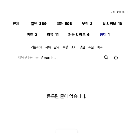
- KEEP CLOSED
전체
일반
389
질문
508
웃김
2
팁 & 정보
16
퀴즈
2
리뷰
11
퍼옴 & 링크
6
공지
1
기본
(0)
제목
날짜
수정
조회
댓글
추천
비추
제목+내용
등록된 글이 없습니다.