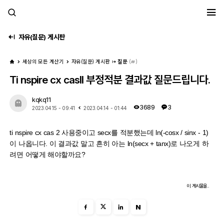
세모계
자유(질문) 게시판
세상의 모든 계산기
자유(질문) 게시판
질문
(
)
Ti nspire cx casII 부정적분 결과값 질문드립니다.
kqkq11
3689
3
2023.04.15 - 09:41
2023.04.14 - 01:44
ti nspire cx cas 2 사용중이고 secx를 적분했는데 ln(-cosx / sinx - 1)
이 나옵니다. 이 결과값 말고 흔히 아는 ln(secx + tanx)로 나오게 하
려면 어떻게 해야할까요?
이 게시물을..
N