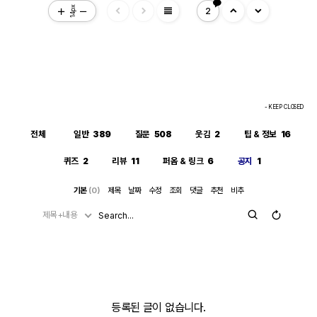
view_headline
14px
2
- KEEP CLOSED
전체
일반
389
질문
508
웃김
2
팁 & 정보
16
퀴즈
2
리뷰
11
퍼옴 & 링크
6
공지
1
기본
(0)
제목
날짜
수정
조회
댓글
추천
비추
제목+내용
등록된 글이 없습니다.