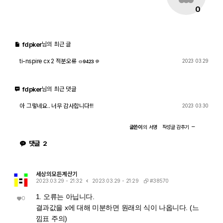
0
fdpker
님의 최근 글
ti-nspire cx 2 적분오류
2023 03.29
9423
2
fdpker
님의 최근 댓글
아 그렇네요.. 너무 감사합니다!!!
2023 03.30
글쓴이
의
서명
작성글
감추기
댓글
2
세상의모든계산기
#38570
2023.03.29 - 21:32
2023.03.29 - 21:29
1. 오류는 아닙니다.
0
결과값을 x에 대해 미분하면 원래의 식이 나옵니다. (느
낌표 주의)