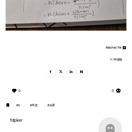
Attached file
이 게시물을..
N
0
0
#ti
#적분
#오류
fdpker