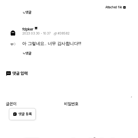
Attached file
댓글
fdpker
#38582
2023.03.30 - 10:37
아 그렇네요.. 너무 감사합니다!!!
0
댓글
댓글 입력
글쓴이
비밀번호
댓글 등록