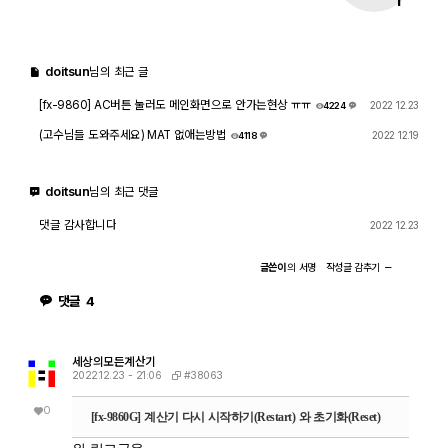
1
doitsun
님의 최근 글
[fx-9860] AC버튼 눌러도 메인화면으로 안가는현상 ㅠㅠ
2022 12.23
4224
4
(고수님들 도와주세요) MAT 없애는방법
2022 12.19
4118
1
doitsun
님의 최근 댓글
댓글 감사합니다
2022 12.23
글쓴이
의
서명
작성글
감추기
댓글
4
세상의모든계산기
#38063
2022.12.23 - 21:06
0
[fx-9860G] 계산기 다시 시작하기(Restart) 와 초기화(Reset)