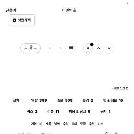
글쓴이
비밀번호
댓글 등록
view_headline
14px
4
- KEEP CLOSED
전체
일반
389
질문
508
웃김
2
팁 & 정보
16
퀴즈
2
리뷰
11
퍼옴 & 링크
6
공지
1
기본
(0)
제목
날짜
수정
조회
댓글
추천
비추