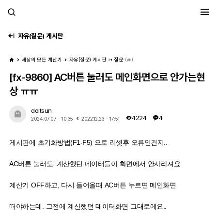
세모계
자유(질문) 게시판
세상의 모든 계산기
자유(질문) 게시판
질문
(
)
[fx-9860] AC버튼 눌러도 메인화면으로 안가는현
상 ㅠㅠ
doitsun
4224
4
2024.07.07 - 10:35
2022.12.23 - 17:51
게시판에 초기화방법(F1-F5) 으로 리셋후 오류인건지..
AC버튼 눌러도. 계산했던 데이터들이 화면에서 안사라져요
계산기 OFF하고, 다시 들어올때 AC버튼 누르면 메인화면
떠야하는데. 그전에 계산했던 데이터화면 그대로에요..