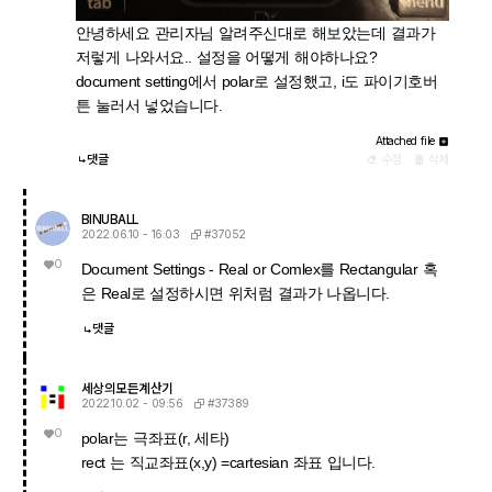
​​​​​안녕하세요 관리자님 알려주신대로 해보았는데 결과가
저렇게 나와서요.. 설정을 어떻게 해야하나요?
document setting에서 polar로 설정했고, i도 파이기호버
튼 눌러서 넣었습니다.
Attached file
댓글
수정
삭제
BINUBALL
#37052
2022.06.10 - 16:03
0
Document Settings - Real or Comlex를 Rectangular 혹
은 Real로 설정하시면 위처럼 결과가 나옵니다.
댓글
세상의모든계산기
#37389
2022.10.02 - 09:56
0
polar는 극좌표(r, 세타)
rect 는 직교좌표(x,y) =cartesian 좌표 입니다.