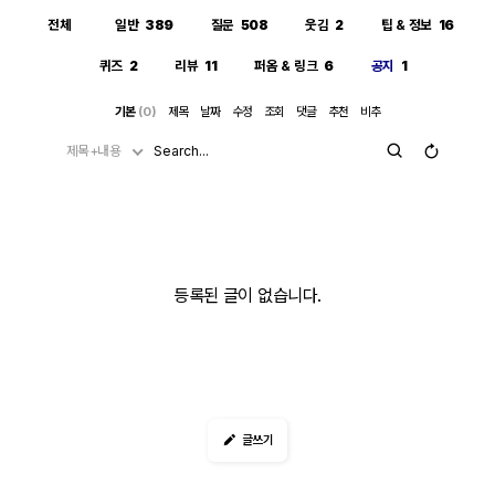
전체
일반
389
질문
508
웃김
2
팁 & 정보
16
퀴즈
2
리뷰
11
퍼옴 & 링크
6
공지
1
기본
(0)
제목
날짜
수정
조회
댓글
추천
비추
제목+내용
등록된 글이 없습니다.
글쓰기