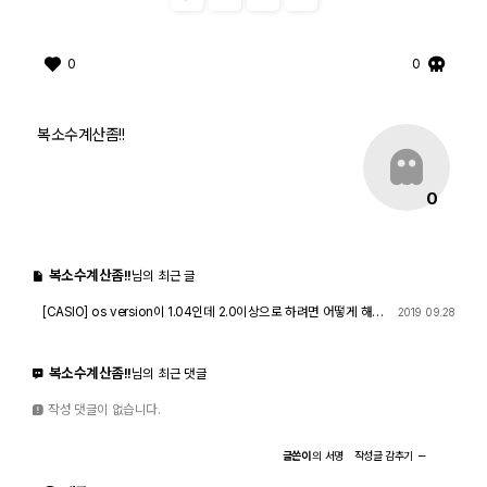
0
0
복소수계산좀!!
0
복소수계산좀!!
님의 최근 글
[CASIO] os version이 1.04인데 2.0이상으로 하려면 어떻게 해야
2019 09.28
하나요?
3458
1
복소수계산좀!!
님의 최근 댓글
작성 댓글이 없습니다.
글쓴이
의
서명
작성글
감추기