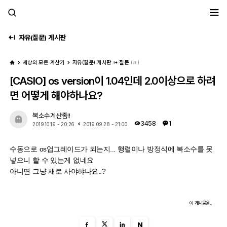
세모계
자유(질문) 게시판
세상의 모든 계산기
자유(질문) 게시판
질문
(
)
[CASIO] os version이 1.04인데 2.0이상으로 하려
면 어떻게 해야하나요?
복소수계산좀!!
3458
1
2019.10.19 - 20:26
2019.09.28 - 21:00
수동으로 os업그레이드가 되는지... 행렬이나 방정식에 복소수를 못
넣으니 할 수 있는게 없네요
아니면 그냥 새로 사야햐나요..?
이 게시물을..
N