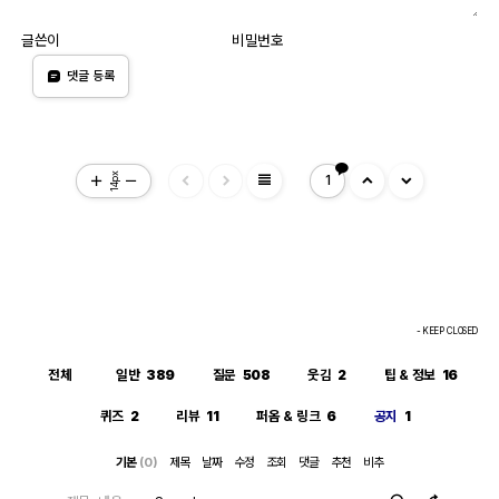
글쓴이
비밀번호
댓글 등록
view_headline
14px
1
- KEEP CLOSED
전체
일반
389
질문
508
웃김
2
팁 & 정보
16
퀴즈
2
리뷰
11
퍼옴 & 링크
6
공지
1
기본
(0)
제목
날짜
수정
조회
댓글
추천
비추