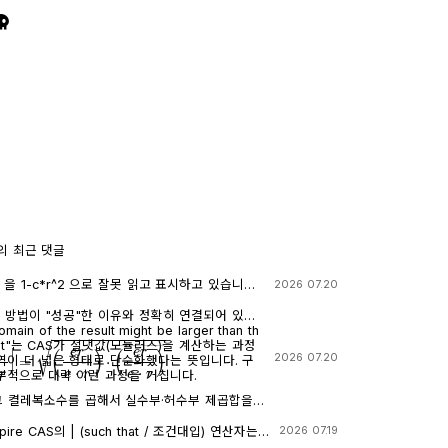
의 최근 댓글
로 잘못 읽고 표시하고 있습니다.
2026 07.20
 계산기에 l-c*r^2 ≥0 을 조건에 추가해 계산해 보아
니다.
째 방법이 "성공"한 이유와 정확히 연결되어 있습
 input"는 CAS가 절댓값(모듈러스)을 계산하는 과정
e
⋅
r
|
=
(
e
r
e
⋅
r
)
⋅
(
e
r
e
⋅
r
)
―
2026 07.20
이 더 넓은 형태로 단순화했다는 뜻입니다. 구
부적으로 대략 이런 과정을 거칩니다.
 그 켤레복소수를 곱해서 실수부·허수부 제곱합을
곱근을 씌우는 과정입니다. 이 과정에서 √(x²)
 √(ab) 같은 규칙들이 쓰이는데, 이런 규칙들은 x
2026 07.19
때만 엄밀하게 성립합니다. CAS는 이 조건들을
를 그대로 두고 기호만 치환하는 연산입니다. 대입