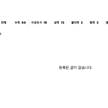
전체
수학
64
확률통계
18
공학
13
물리학
2
화학
3
추
등록된 글이 없습니다.