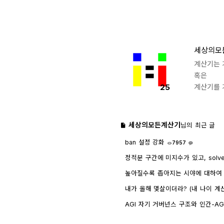
세상의모
계산기는 
혹은
25
계산기를 
세상의모든계산기
님의 최근 글
ban 설정 강화
7957
1
정적분 구간에 미지수가 있고, solv
인하려면?
1763
4
높아질수록 좁아지는 시야에 대하여 - wr
내가 올해 몇살이더라? (내 나이 계
AGI 자기 거버넌스 구조와 인간-AGI 관
GPT)
8466
1