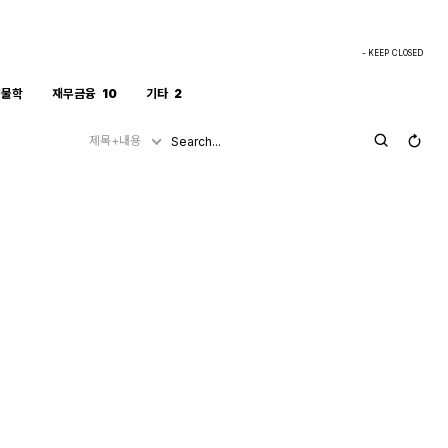
- KEEP CLOSED
생물학
재무금융
10
기타
2
제목+내용