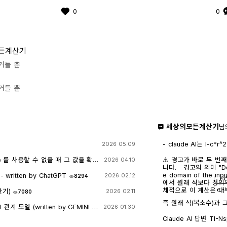
0
0
든계산기
거들 뿐
거들 뿐
세상의모든계산기
님
- claude AI는 l-c*r^2 을 1-c*r^2 으
2026 05.09
- TI-nspire CAS
도 결과는 바뀌지 않습
e 를 사용할 수 없을 때 그 값을 확
⚠️ 경고가 바로 두 번
2026 04.10
니다. 경고의 의미 "Domain of the result might be larger than th
e domain of the
itten by ChatGPT
2026 02.12
8294
|
e
r
에서 원래 식보다 정의역
체적으로 이 계산은 내
산기)
2026 02.11
7080
즉 원래 식(복소수)과
계 모델 (written by GEMINI &
2026 01.30
만들고, 거기에 다시 제
→ x 또는 √a·√b →
Claude AI 답변 TI-Nspire CAS의 | (such that / 조건대입) 연산자는
가 실수이고 0 이상일 
대입 시점의 수식 형태