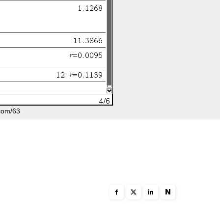
.com/63
N