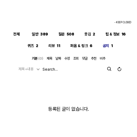
- KEEP CLOSED
전체
일반
389
질문
508
웃김
2
팁 & 정보
16
퀴즈
2
리뷰
11
퍼옴 & 링크
6
공지
1
기본
(0)
제목
날짜
수정
조회
댓글
추천
비추
제목+내용
등록된 글이 없습니다.