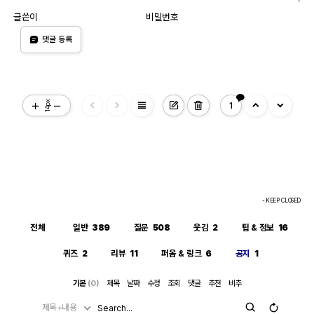
글쓴이
비밀번호
댓글 등록
view_headline
14px
1
- KEEP CLOSED
전체
일반
389
질문
508
웃김
2
팁 & 정보
16
퀴즈
2
리뷰
11
퍼옴 & 링크
6
공지
1
기본
(0)
제목
날짜
수정
조회
댓글
추천
비추
제목+내용