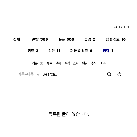
- KEEP CLOSED
전체
일반
389
질문
508
웃김
2
팁 & 정보
16
퀴즈
2
리뷰
11
퍼옴 & 링크
6
공지
1
기본
(0)
제목
날짜
수정
조회
댓글
추천
비추
제목+내용
등록된 글이 없습니다.