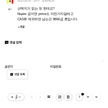
#39024
2023.06.05 - 00:17
선택지가 없는 듯 한데요?
0
Nspire 금지면 prime도 마찬가지일테고
CAS류 제외하면 남는건 9860급 뿐입니다
댓글
댓글 입력
글쓴이
비밀번호
댓글 등록
view_headline
14px
1