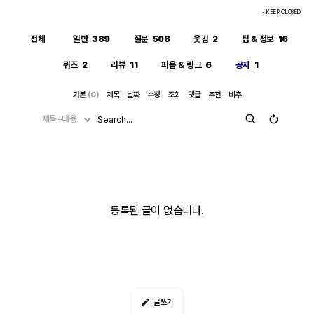
- KEEP CLOSED
전체
일반
389
질문
508
웃김
2
팁 & 정보
16
퀴즈
2
리뷰
11
퍼옴 & 링크
6
공지
1
기본
(0)
제목
날짜
수정
조회
댓글
추천
비추
제목+내용
등록된 글이 없습니다.
글쓰기