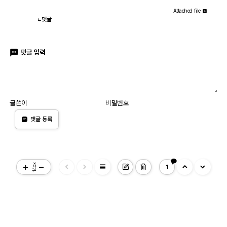
Attached file
댓글
댓글 입력
글쓴이
비밀번호
댓글 등록
view_headline
14px
1