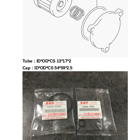
과"라는 꼬리표가 붙어있는 셈입니다.
거나, 대입 후 결과에 다시 simplify/expand/combine 같은 명령을
한 번 더 걸어주면 (필요한 도메인 조건과 함께) 정리가 되는 경우가
많습니다.
Tube : ID*OD*CS 13*17*2
Cap : ID*OD*CS 54
*59*2.5