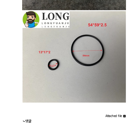
Attached file
댓글