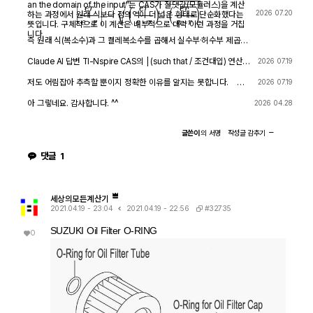
an the domain of the input"는 CAS가 절댓값(모듈러스)을 계산
|
e
r
e
⋅
r
|
=
(
e
r
e
⋅
r
)
⋅
(
e
r
e
⋅
r
)
―
2026 07.20
하는 과정에서 원래 식보다 정의역이 더 넓은 형태로 단순화했다는
뜻입니다. 구체적으로 이 계산은 내부적으로 대략 이런 과정을 거칩
니다.
즉 원래 식(복소수)과 그 켤레복소수를 곱해서 실수부·허수부 제곱합
을 만들고, 거기에 다시 제곱근을 씌우는 과정입니다. 이 과정에서
√(x²) → x 또는 √a·√b → √(ab) 같은 규칙들이 쓰이는데, 이런
Claude AI 답변 TI-Nspire CAS의 | (such that / 조건대입) 연산자
2026 07.19
규칙들은 x가 실수이고 0 이상일 때만 엄밀하게 성립합니다. CAS는
는 대입 시점의 수식 형태를 그대로 두고 기호만 치환하는 연산입니
이 조건들을 일일이 다 추적하지 않고 넘어가면서, 원래는 (e≠0, r+l
다. 대입 후에 처음부터 다시 "실수부/허수부 분리, 유리화" 같은 재간
저도 어림잡아 추측할 뿐이지 정확한 이유를 알지는 못합니다. 질
2026 07.19
·ω·i ≠ 0 등) 복소수 특유의 좁은 정의역을 가진 식을, r, l, ω가 어떤
소화를 자동으로 수행하지 않습니다. 이 차이가 지금 보신 결과 차이
문하신 사진을 그대로 (Gemini 3.5 Flash / ChatGPT / Claude So
실수여도(부호 무관하게) 정의되는 1/√(r²+l²·ω²)라는 더 넓은 정의
의 핵심입니다. 첫 번째 경우 (|er/(e·r)| | con_1 and con → 실패) 이
nnet 5) AI에 넣어 보니 claude AI 가 제일 합리적인 답변을 주어서
아 그렇네요. 감사합니다. ^^
2026 04.28
역의 식으로 바꿔버린 것입니다. CAS는 이 손실을 감지하고 경고를
시점의 식은 아직 r + l·ω·i 형태의 복소수 그대로입니다 (i가 살아있
이를 붙여 넣습니다.
띄운 것입니다. 이게 왜 조건 대입 성공과 연결되는가 정리하면, 이
음). 여기에 con_1: ω = √(1-c·r²)/(√c·l)을 대입하면, 분모 안에 i ·
경고는 사실상 이런 뜻입니다. "나는 이 결과를 만들면서 원래 식이
√(1-c·r²) 라는 항이 새로 생깁니다. 문제는 CAS가 √(1-c·r²)이 실
글쓴이
의
서명
작성글
감추기
가지고 있던 정의역 제약 정보(부호 조건, i 관련 조건 등)를 이미 버
수인지(즉 1-c·r² ≥ 0인지) 판단할 근거가 없다는 겁니다. 저장해 두
렸다." 바로 이 "정의역 정보를 버린" 상태가 이후 con_1 대입을 매
신 con 조건은 c>0, l>0, r>0뿐이고, 1-c·r²≥0이라는 조건은 포함
댓글
1
끄럽게 만드는 원인입니다. 첫 번째 시도에서는 i가 살아있는 원래 식
되어 있지 않습니다. 그래서 CAS는 i와 이 무리식을 더 정리(유리화,
에 조건을 대입했기 때문에, CAS가 √(1-c·r²)이 실수인지(정의역
실수부·허수부 재결합)하지 못하고 있는 그대로 남겨둡니다. 결과에
조건: 1-c·r² ≥ 0) 계속 추적하려고 했고, 그 정보가 con에 없어서
여전히 i가 보이는 이유입니다. 두 번째 경우 (결과값 1/√(r²+l²·ω²)
더 이상 정리를 못 하고 멈췄습니다. 두 번째 시도에서는 절댓값 계
에 대입 → 성공) |er/(e·r)| (절댓값/모듈러스) 연산은 그 자체로 이미
산 단계에서 이미 그런 세밀한 정의역 추적을 CAS 스스로 포기(단
"복소수 → 실수" 변환을 완료한 결과입니다. 즉 1/√(r²+l²·ω²)에는
세상의모든계산기
순화)했기 때문에, 이후 ω에 무리식을 대입해도 "이게 실수가 맞
더 이상 i가 없고, 순수하게 r, l, ω로만 이루어진 실수식입니다. 이 식
#32735
2021.04.19 - 23:04
2021.04.19 - 22:56
나?" 하는 검증 절차 없이 그냥 대수적으로 치환·정리해 버립니다. 그
에 ω = con_1을 대입하는 것은 그냥 실수 대수식에 실수 대입하는
래서 깔끔하게 √c/√l이 나온 겁니다. 한 줄 요약 절댓값 계산 시 뜬
것이므로, i와 무리식이 뒤엉키는 문제 자체가 발생하지 않습니다. 그
SUZUKI Oil Filter O-RING
0
"정의역이 넓어졌을 수 있다"는 경고는, CAS가 그 순간에 원래 식의
래서 바로 깔끔하게 √c/√l로 정리됩니다. 정리하면 절댓값(모듈러
엄밀한 조건(정의역)을 놓쳤다는 신호이고, 바로 그 "조건을 놓친 상
스) 계산은 "이 값들이 실수다"라는 가정을 이미 내부적으로 써서 i를
태"이기 때문에 뒤에 이어지는 조건식 대입이 막힘없이 진행된 것입
제거하는 연산입니다. 그 연산을 조건 대입 이전에 해두면, 이후 대입
니다. 다만 그 대가로, 결과인 1/√(r²+l²·ω²)이나 최종 √c/√l이 원
은 단순 실수 대입이라 문제없이 정리됩니다. 반대로 i가 남아있는 식
래 회로 조건(i≠0이 되는 경계, 분모가 0이 되는 경우 등)에서는 엄
에 무리식을 포함한 조건을 먼저 대입하면, 그 무리식의 실수성/부호
밀히 성립하지 않을 수 있다는 점은 감안하셔야 합니다. 실제 물리적
에 대한 가정이 없어서 CAS가 i를 소거하는 재간소화를 못 하고 멈
으로는 r, l, c > 0이고 결과도 물리적으로 타당한 형태라 문제없어
춰버립니다. 실용적 팁: 복소식에 조건을 대입해야 할 때는 가능하면
보이지만, 수학적 엄밀성 측면에서는 "정의역이 넓어진 근사적 결
절댓값·실수화(유리화) 등을 먼저 끝내서 i를 없앤 뒤 조건을 대입하