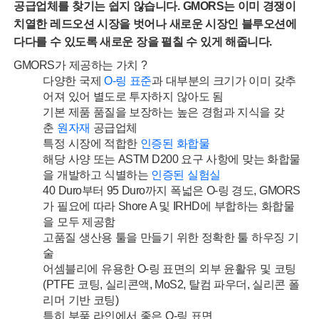
공급업체를 찾기는 쉽지 않습니다. GMORS는 이미 경쟁이
치열한 레드오션 시장을 벗어나 새로운 시장인 블루오션에
다다를 수 있도록 새로운 장을 펼칠 수 있게 해줍니다.
GMORS가 제공하는 가치 ?
다양한 국제
O-링 표준
과 대부분의 크기가 이미 갖추
어져 있어 별도로 투자하지 않아도 됨
기본 제품 품질을 보장하는 높은 경험과 지식을 갖
춘
원자재
공급업체
특정 시장에 적합한
인증된 화합물
해당 사양 또는 ASTM D200 요구 사항에 맞는 화합물
을 개발하고 식별하는
인증된 실험실
40 Duro부터 95 Duro까지 폭넓은 O-링 경도, GMORS
가 필요에 따라 Shore A 및 IRHD에 부합하는 화합물
을 모두 제공함
고품질 생산용 툴을 만들기 위한 정확한 툴 하우징 기
술
어셈블리에 유용한 O-링 표면의 외부 윤활유 및 코팅
(PTFE 코팅, 실리콘액, MoS2, 탈컴 파우더, 실리콘 폴
리머 기반 코팅)
특히 부품 라인에서 좋은 O-링 표면