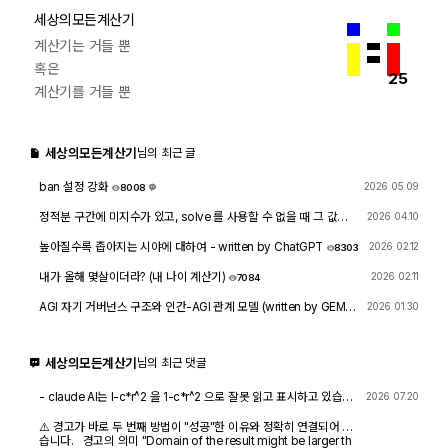
세상의모든계산기
계산기는 거들 뿐
혹은
25
계산기를 거들 뿐
세상의모든계산기
님의 최근 글
ban 설정 강화
2026 05.09
8008
1
정적분 구간에 미지수가 있고, solve 를 사용할 수 없을 때 그 값을
2026 04.10
확인하려면?
1766
4
높아질수록 좁아지는 시야에 대하여 - written by ChatGPT
2026 02.12
8303
내가 올해 몇살이더라? (내 나이 계산기)
2026 02.11
7084
AGI 자기 거버넌스 구조와 인간-AGI 관계 모델 (written by GEMIN
2026 01.30
I & GPT)
8474
1
세상의모든계산기
님의 최근 댓글
- claude AI는 l-c*r^2 을 1-c*r^2 으로 잘못 읽고 표시하고 있습니
2026 07.20
다. - TI-nspire CAS 계산기에 l-c*r^2 ≥0 을 조건에 추가해 계산
해 보아도 결과는 바뀌지 않습니다.
⚠️ 경고가 바로 두 번째 방법이 "성공"한 이유와 정확히 연결되어 있
습니다. 경고의 의미 "Domain of the result might be larger th