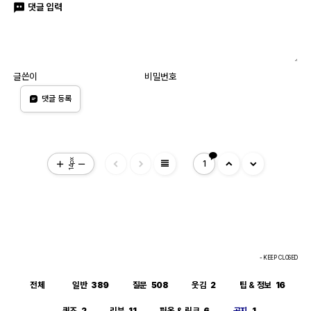
댓글 입력
글쓴이
비밀번호
댓글 등록
view_headline
14px
1
- KEEP CLOSED
전체
일반
389
질문
508
웃김
2
팁 & 정보
16
퀴즈
2
리뷰
11
퍼옴 & 링크
6
공지
1