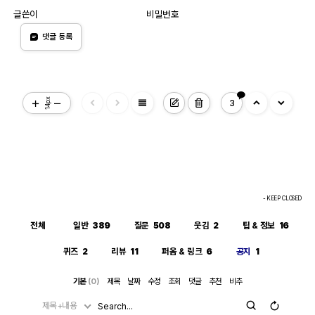
글쓴이
비밀번호
댓글 등록
view_headline
14px
3
- KEEP CLOSED
전체
일반
389
질문
508
웃김
2
팁 & 정보
16
퀴즈
2
리뷰
11
퍼옴 & 링크
6
공지
1
기본
(0)
제목
날짜
수정
조회
댓글
추천
비추
제목+내용