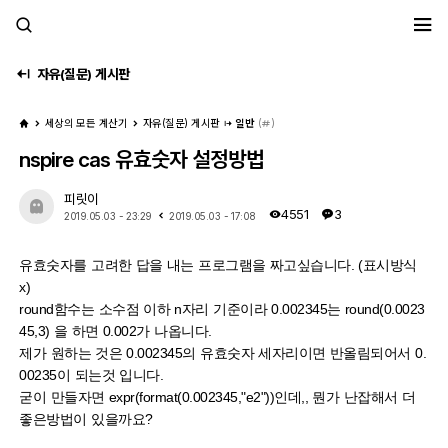
세모계
자유(질문) 게시판
세상의 모든 계산기
자유(질문) 게시판
일반
(
)
nspire cas 유효숫자 설정방법
피릿이
4551
3
2019.05.03 - 23:29
2019.05.03 - 17:08
유효숫자를 고려한 답을 내는 프로그램을 짜고싶습니다. (표시방식
x)
round함수는 소수점 이하 n자리 기준이라 0.002345는 round(0.0023
45,3) 을 하면 0.002가 나옵니다.
제가 원하는 것은 0.002345의 유효숫자 세자리이면 반올림되어서 0.
00235이 되는것 입니다.
굳이 만들자면 expr(format(0.002345,"e2"))인데,, 뭔가 난잡해서 더
좋은방법이 있을까요?