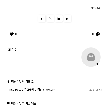
이 게시물을..
N
0
0
피릿이
0
피릿이
님의 최근 글
nspire cas 유효숫자 설정방법
2019 05.03
4551
3
피릿이
님의 최근 댓글