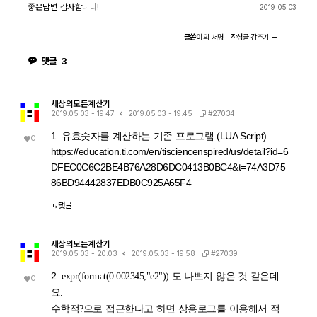
좋은답변 감사합니다!
2019 05.03
글쓴이
의
서명
작성글
감추기
댓글
3
세상의모든계산기
#27034
2019.05.03 - 19:47
2019.05.03 - 19:45
1. 유효숫자를 계산하는 기존 프로그램 (LUA Script)
0
https://education.ti.com/en/tisciencenspired/us/detail?id=6
DFEC0C6C2BE4B76A28D6DC0413B0BC4&t=74A3D75
86BD94442837EDB0C925A65F4
댓글
세상의모든계산기
#27039
2019.05.03 - 20:03
2019.05.03 - 19:58
2.
expr(format(0.002345,"e2")) 도 나쁘지 않은 것 같은데
0
요.
수학적?으로 접근한다고 하면 상용로그를 이용해서 적