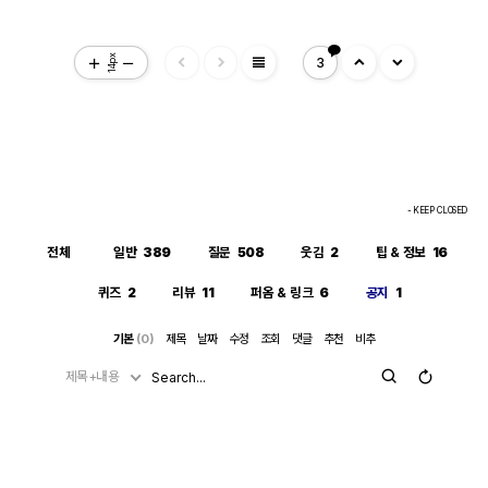
view_headline
14px
3
- KEEP CLOSED
전체
일반
389
질문
508
웃김
2
팁 & 정보
16
퀴즈
2
리뷰
11
퍼옴 & 링크
6
공지
1
기본
(0)
제목
날짜
수정
조회
댓글
추천
비추
제목+내용