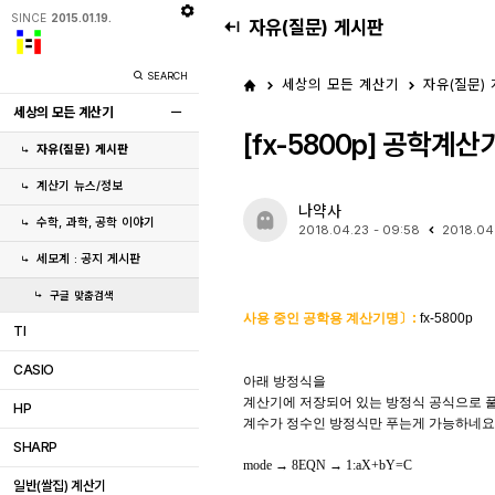
SINCE
2015.01.19.
자유(질문) 게시판
SEARCH
세상의 모든 계산기
자유(질문)
세상의 모든 계산기
[fx-5800p] 공학계
자유(질문) 게시판
계산기 뉴스/정보
나약사
수학, 과학, 공학 이야기
2018.04.23 - 09:58
2018.04
세모계 : 공지 게시판
구글 맞춤검색
사용 중인 공학용 계산기명〕
:
fx-5800p
TI
CASIO
아래 방정식을
계산기에 저장되어 있는 방정식 공식으로 
HP
계수가 정수인 방정식만 푸는게 가능하네요
SHARP
mode
→
8EQN → 1:aX+bY=C
일반(쌀집) 계산기