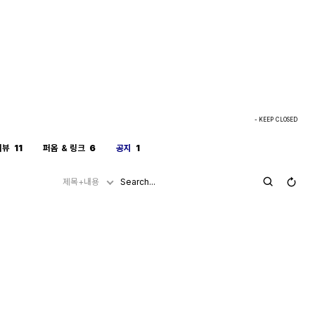
- KEEP CLOSED
리뷰
11
퍼옴 & 링크
6
공지
1
제목+내용