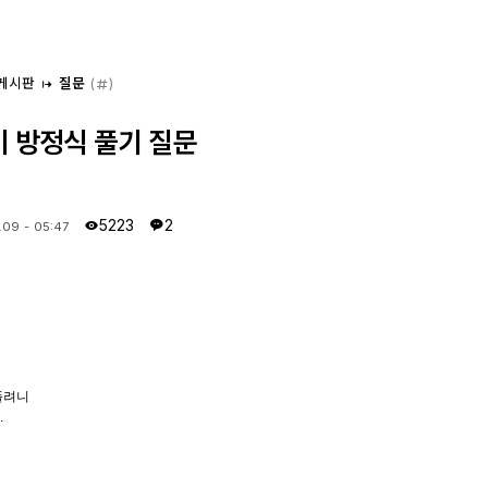
 게시판
질문
(
)
산기 방정식 풀기 질문
5223
2
.09 - 05:47
풀려니
.