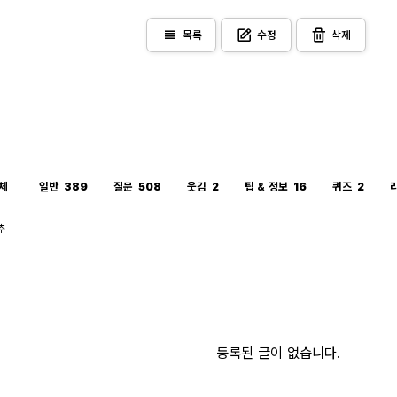
view_headline
목록
수정
삭제
체
일반
389
질문
508
웃김
2
팁 & 정보
16
퀴즈
2
추
등록된 글이 없습니다.