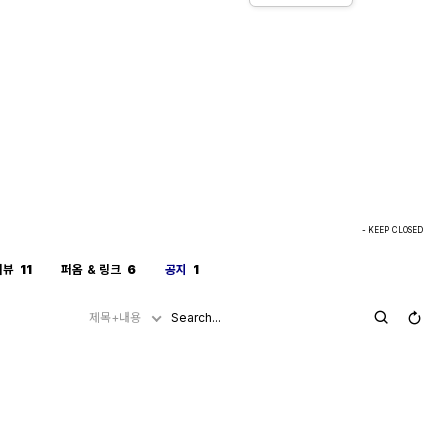
- KEEP CLOSED
리뷰
11
퍼옴 & 링크
6
공지
1
제목+내용