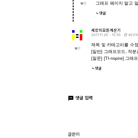
그래프 페이지 말고 
0
댓글
세상의모든계산기
#221
2017.11.26 - 15:55
제목 및 카테고리를 수
0
[일반] 그래프모드, 적
[질문] [TI-nspire]
댓글
댓글 입력
글쓴이