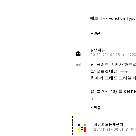
해보니까 Function 
댓글
강냉이콩
#220
2017.11.21 - 00:35
안 물어보고 혼자 해보려
0
잘 모르겠네요. ㅜㅜ
위에서 그래프 그리실 때
탭 늘려서 h(t) 를 d
ㅜㅜ
댓글
세상의모든계산기
#2
2017.11.21 - 08:51