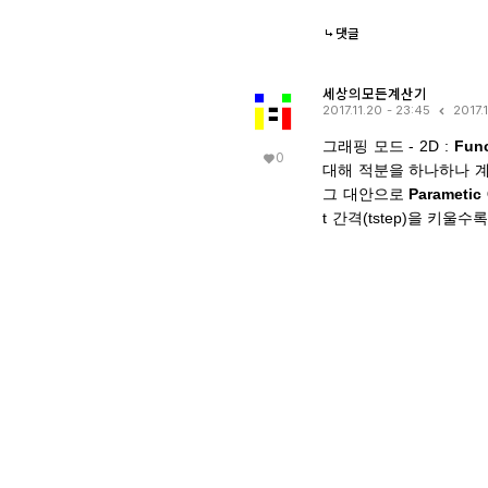
댓글
세상의모든계산기
2017.11.20 - 23:45
2017.
​​그래핑 모드 - 2D :
Func
0
대해 적분을 하나하나 
그 대안으로
Parametic
t 간격(tstep)을 키