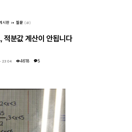
 게시판
질문
(
)
프모드, 적분값 계산이 안됩니다
4618
5
 - 23:04