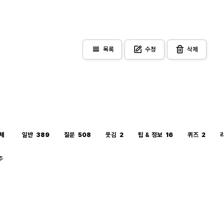
view_headline
목록
수정
삭제
체
일반
389
질문
508
웃김
2
팁 & 정보
16
퀴즈
2
추