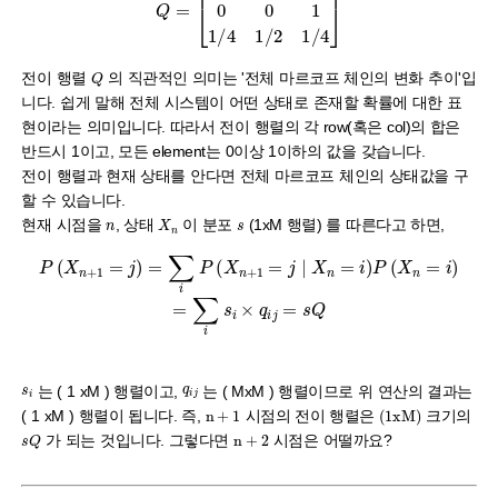
Q
=
[
1
/
3
2
/
3
0
0
0
1
1
/
4
1
/
2
1
/
4
]
Q
전이 행렬
의 직관적인 의미는 '전체 마르코프 체인의 변화 추이'입
니다. 쉽게 말해 전체 시스템이 어떤 상태로 존재할 확률에 대한 표
현이라는 의미입니다. 따라서 전이 행렬의 각 row(혹은 col)의 합은
반드시 1이고, 모든 element는 0이상 1이하의 값을 갖습니다.
전이 행렬과 현재 상태를 안다면 전체 마르코프 체인의 상태값을 구
할 수 있습니다.
n
s
X
n
현재 시점을
, 상태
이 분포
(1xM 행렬) 를 따른다고 하면,
P
(
X
n
+
1
=
j
)
=
∑
i
P
(
X
n
+
1
=
j
Q
∣
X
n
=
i
)
P
(
X
n
=
i
)
=
∑
i
s
i
×
q
i
j
=
s
q
i
j
s
i
는 ( 1 xM ) 행렬이고,
는 ( MxM ) 행렬이므로 위 연산의 결과는
(
1
xM
)
n
+
1
( 1 xM ) 행렬이 됩니다. 즉,
시점의 전이 행렬은
크기의
s
Q
n
+
2
가 되는 것입니다. 그렇다면
시점은 어떨까요?