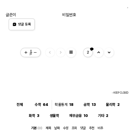
글쓴이
비밀번호
댓글 등록
view_headline
14px
2
- KEEP CLOSED
전체
수학
64
확률통계
18
공학
13
물리학
2
화학
3
생물학
재무금융
10
기타
2
기본
(0)
제목
날짜
수정
조회
댓글
추천
비추