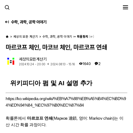
세모계
수학, 과학, 공학 이야기
세상의 모든 계산기
수학, 과학, 공학 이야기
확률통계
(
)
마르코프 체인, 마코브 체인, 마르코프 연쇄
세상의모든계산기
1640
2
2024.10.24 - 20:00
2024.08.13 - 15:16
위키피디아 펌 및 AI 설명 추가
https://ko.wikipedia.org/wiki/%EB%A7%88%EB%A5%B4%EC%BD%9
4%ED%94%84_%EC%97%B0%EC%87%84
확률론
에서
마르코프 연쇄
(Марков 連鎖,
영어
: Markov chain)는 이
산 시간
확률 과정
이다.