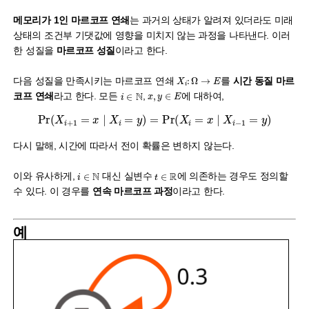
메모리가 1인 마르코프 연쇄
는 과거의 상태가 알려져 있더라도 미래
상태의 조건부 기댓값에 영향을 미치지 않는 과정을 나타낸다. 이러
한 성질을
마르코프 성질
이라고 한다.
X
i
:
Ω
→
E
다음 성질을 만족시키는 마르코프 연쇄
를
시간 동질 마르
x
,
y
∈
E
i
∈
N
코프 연쇄
라고 한다. 모든
,
에 대하여,
Pr
(
X
i
+
1
=
x
∣
X
i
=
y
)
=
Pr
(
X
i
=
x
∣
X
i
−
1
=
y
)
다시 말해, 시간에 따라서 전이 확률은 변하지 않는다.
i
∈
N
t
∈
R
이와 유사하게,
대신 실변수
에 의존하는 경우도 정의할
수 있다. 이 경우를
연속 마르코프 과정
이라고 한다.
예