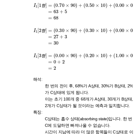
I
63
1
(
0.00
[
1
+
행
5
=
]
×
(
=
68
0.20
0
(
)
0.70
I
=
1
27
[
×
2
10
행
×
+
90
3
)
]
=
=
+
)
30
(
(
+
0.30
1.00
(
I
0.50
1
[
3
×
×
행
90
0
×
)
10
]
=
)
=
+
0
(
)
(
+
0.00
+
0.30
2
(
0.00
=
2
×
×
90
10
×
0
)
)
+
)
+
행
행
행
행
행
행
해석:
한 번의 전이 후, 68%가 A상태, 30%가 B상태, 2%
가 C상태에 있게 됩니다.
이는 초기 100개 중 68개가 A상태, 30개가 B상태,
2개가 C상태가 될 것이라는 예측과 일치합니다.
특징:
C상태는 흡수 상태(absorbing state)입니다. 한 번
C에 도달하면 빠져나올 수 없습니다.
시간이 지남에 따라 더 많은 항목들이 C상태로 이