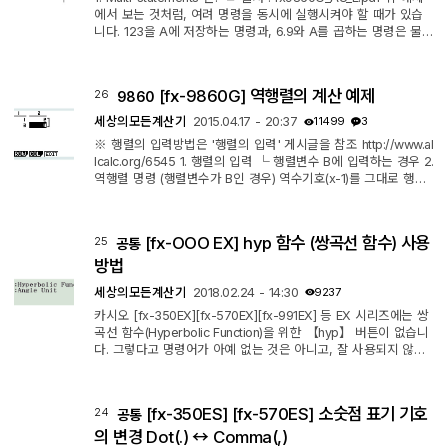
에서 보는 것처럼, 여려 명령을 동시에 실행시켜야 할 때가 있습
니다. 123을 A에 저장하는 명령과, 6.9와 A를 곱하는 명령은 물론
따로 따로 할 수도 있습니다만... 123을 A 저장한 결과를 굳이 확
인할 필요는 없기 때문에 콜론(:) 마크를 붙인 후에 바로 다음 명령
을 붙여 쓸 수 있습니다. 그 뒤의 검은 삼각형 마크는 콜론 마크와
[fx-9860G] 역행렬의 계산 예제
26
9860
비슷한 역할을 하긴 하지만 차이점이 하나 있습니다. 콜론은 논스
톱으로 바로 실행해버리는데 비해 삼각형 마크는 계산 결과를 표
세상의모든계산기
2015.04.17 - 20:37
11499
3
시한 후 -Disp...
※ 행렬의 입력방법은 '행렬의 입력' 게시글을 참조 http://www.al
lcalc.org/6545 1. 행렬의 입력 └ 행렬변수 B에 입력하는 경우 2.
역행렬 명령 (행렬변수가 B인 경우) 역수기호(x-1)를 그대로 행렬
뒤에 붙이시면 됩니다. 【SHIFT】【)】 【OPTN】【F2】【F
1】【ALPHA】【log】【SHIFT】【)】【EXE】 ※ 역행렬은
복소수 범위까지 취급 가능합니다.
[fx-OOO EX] hyp 함수 (쌍곡선 함수) 사용
25
공통
방법
세상의모든계산기
2018.02.24 - 14:30
9237
카시오 [fx-350EX][fx-570EX][fx-991EX] 등 EX 시리즈에는 쌍
곡선 함수(Hyperbolic Function)을 위한 【hyp】 버튼이 없습니
다. 그렇다고 명령어가 아예 없는 것은 아니고, 잘 사용되지 않는
다고 판단해서인지 하위 메뉴에 숨겨 두었습니다. 【OPTN】 버
튼을 누르면 아래 스샷과 같이 '쌍곡선 관련 하위 메뉴'(Hyperbol
ic Func)가 나옵니다. ㄴ [fx-350EX] 의 예시
[fx-350ES] [fx-570ES] 소숫점 표기 기호
24
공통
의 변경 Dot(.) ↔ Comma(,)