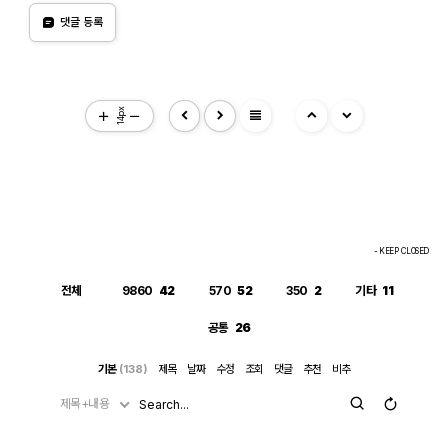
래서 바로 깔끔하게 √c/√l로 정리됩니다. 정리하면 절댓값(모듈러
엄밀한 조건(정의역)을 놓쳤다는 신호이고, 바로 그 "조건을 놓친 상
스) 계산은 "이 값들이 실수다"라는 가정을 이미 내부적으로 써서 i를
댓글 등록
태"이기 때문에 뒤에 이어지는 조건식 대입이 막힘없이 진행된 것입
제거하는 연산입니다. 그 연산을 조건 대입 이전에 해두면, 이후 대입
니다. 다만 그 대가로, 결과인 1/√(r²+l²·ω²)이나 최종 √c/√l이 원
은 단순 실수 대입이라 문제없이 정리됩니다. 반대로 i가 남아있는 식
래 회로 조건(i≠0이 되는 경계, 분모가 0이 되는 경우 등)에서는 엄
에 무리식을 포함한 조건을 먼저 대입하면, 그 무리식의 실수성/부호
밀히 성립하지 않을 수 있다는 점은 감안하셔야 합니다. 실제 물리적
에 대한 가정이 없어서 CAS가 i를 소거하는 재간소화를 못 하고 멈
으로는 r, l, c > 0이고 결과도 물리적으로 타당한 형태라 문제없어
춰버립니다. 실용적 팁: 복소식에 조건을 대입해야 할 때는 가능하면
보이지만, 수학적 엄밀성 측면에서는 "정의역이 넓어진 근사적 결
절댓값·실수화(유리화) 등을 먼저 끝내서 i를 없앤 뒤 조건을 대입하
view_headline
과"라는 꼬리표가 붙어있는 셈입니다.
거나, 대입 후 결과에 다시 simplify/expand/combine 같은 명령을
14px
한 번 더 걸어주면 (필요한 도메인 조건과 함께) 정리가 되는 경우가
많습니다.
- KEEP CLOSED
전체
9860
42
570
52
350
2
기타
11
공통
26
기본
(138)
제목
날짜
수정
조회
댓글
추천
비추
제목+내용