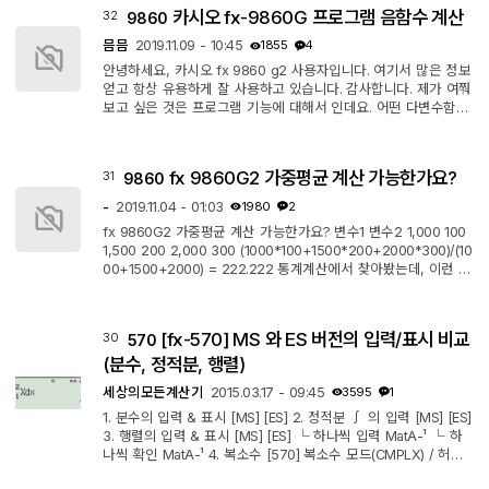
카시오 fx-9860G 프로그램 음함수 계산
32
9860
믐믐
2019.11.09 - 10:45
1855
4
안녕하세요, 카시오 fx 9860 g2 사용자입니다. 여기서 많은 정보
얻고 항상 유용하게 잘 사용하고 있습니다. 감사합니다. 제가 여쭤
보고 싶은 것은 프로그램 기능에 대해서 인데요. 어떤 다변수함수
에 대해서 몇 개의 인풋을 넣고 아웃풋을 내고 싶은데 그 함수가
양함수의 형태로 있으면 아웃픗을 낼 수 있는데 음함수의 형태로
되어있으면 어떻게 해야할 지를 모르겠습니다./. 예를 들어 "A"?-
fx 9860G2 가중평균 계산 가능한가요?
31
9860
>A "B"?->B A^2 + 3B -> X ( X=f(A, B) 의 꼴인 양함수) 이런
식으로 양함수면 X값을 바로 구하기가 간편한데 예를 들어, "A"?
-
2019.11.04 - 01:03
1980
2
->A "B"?->B A+2B...
fx 9860G2 가중평균 계산 가능한가요? 변수1 변수2 1,000 100
1,500 200 2,000 300 (1000*100+1500*200+2000*300)/(10
00+1500+2000) = 222.222 통계계산에서 찾아봤는데, 이런 기
능이 없는 건지, 제가 못찾는건지... 도움 요청 드립니다.
[fx-570] MS 와 ES 버전의 입력/표시 비교
30
570
(분수, 정적분, 행렬)
세상의모든계산기
2015.03.17 - 09:45
3595
1
1. 분수의 입력 & 표시 [MS] [ES] 2. 정적분 ∫ 의 입력 [MS] [ES]
3. 행렬의 입력 & 표시 [MS] [ES] └ 하나씩 입력 MatA-¹ └ 하
나씩 확인 MatA-¹ 4. 복소수 [570] 복소수 모드(CMPLX) / 허수
기호(i) 및 각도기호(∠) ※ 그 외에도 차이가 많이 있습니다. ES