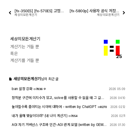
[fx-350ES] [fx-570ES] 고정 소숫점 표시(기호)의 지정 방법
[fx-5800p] 사용자 공식 저장 및 사용
세상의모든계산기
세상의모든계산기
세상의모든계산기
계산기는 거들 뿐
혹은
25
계산기를 거들 뿐
세상의모든계산기
님의 최근 글
ban 설정 강화
2026 05.09
7836
1
정적분 구간에 미지수가 있고, solve 를 사용할 수 없을 때 그 값을
2026 04.10
확인하려면?
1744
4
높아질수록 좁아지는 시야에 대하여 - written by ChatGPT
2026 02.12
8270
내가 올해 몇살이더라? (내 나이 계산기)
2026 02.11
7054
AGI 자기 거버넌스 구조와 인간-AGI 관계 모델 (written by GEMIN
2026 01.30
I & GPT)
8441
1