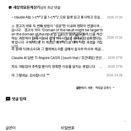
세상의모든계산기
님의 최근 댓글
- claude AI는 l-c*r^2 을 1-c*r^2 으로 잘못 읽고 표시하고 있습니
2026 07.20
다. - TI-nspire CAS 계산기에 l-c*r^2 ≥0 을 조건에 추가해 계산
해 보아도 결과는 바뀌지 않습니다.
⚠️ 경고가 바로 두 번째 방법이 "성공"한 이유와 정확히 연결되어 있
습니다. 경고의 의미 "Domain of the result might be larger th
an the domain of the input"는 CAS가 절댓값(모듈러스)을 계산
|
e
r
e
⋅
r
|
=
(
e
r
e
⋅
r
)
⋅
(
e
r
e
⋅
r
)
―
2026 07.20
하는 과정에서 원래 식보다 정의역이 더 넓은 형태로 단순화했다는
뜻입니다. 구체적으로 이 계산은 내부적으로 대략 이런 과정을 거칩
니다.
즉 원래 식(복소수)과 그 켤레복소수를 곱해서 실수부·허수부 제곱합
을 만들고, 거기에 다시 제곱근을 씌우는 과정입니다. 이 과정에서
√(x²) → x 또는 √a·√b → √(ab) 같은 규칙들이 쓰이는데, 이런
Claude AI 답변 TI-Nspire CAS의 | (such that / 조건대입) 연산자
2026 07.19
규칙들은 x가 실수이고 0 이상일 때만 엄밀하게 성립합니다. CAS는
는 대입 시점의 수식 형태를 그대로 두고 기호만 치환하는 연산입니
이 조건들을 일일이 다 추적하지 않고 넘어가면서, 원래는 (e≠0, r+l
다. 대입 후에 처음부터 다시 "실수부/허수부 분리, 유리화" 같은 재간
저도 어림잡아 추측할 뿐이지 정확한 이유를 알지는 못합니다. 질
2026 07.19
·ω·i ≠ 0 등) 복소수 특유의 좁은 정의역을 가진 식을, r, l, ω가 어떤
소화를 자동으로 수행하지 않습니다. 이 차이가 지금 보신 결과 차이
문하신 사진을 그대로 (Gemini 3.5 Flash / ChatGPT / Claude So
실수여도(부호 무관하게) 정의되는 1/√(r²+l²·ω²)라는 더 넓은 정의
의 핵심입니다. 첫 번째 경우 (|er/(e·r)| | con_1 and con → 실패) 이
nnet 5) AI에 넣어 보니 claude AI 가 제일 합리적인 답변을 주어서
아 그렇네요. 감사합니다. ^^
2026 04.28
역의 식으로 바꿔버린 것입니다. CAS는 이 손실을 감지하고 경고를
시점의 식은 아직 r + l·ω·i 형태의 복소수 그대로입니다 (i가 살아있
이를 붙여 넣습니다.
띄운 것입니다. 이게 왜 조건 대입 성공과 연결되는가 정리하면, 이
음). 여기에 con_1: ω = √(1-c·r²)/(√c·l)을 대입하면, 분모 안에 i ·
경고는 사실상 이런 뜻입니다. "나는 이 결과를 만들면서 원래 식이
√(1-c·r²) 라는 항이 새로 생깁니다. 문제는 CAS가 √(1-c·r²)이 실
글쓴이
의
서명
작성글
감추기
가지고 있던 정의역 제약 정보(부호 조건, i 관련 조건 등)를 이미 버
수인지(즉 1-c·r² ≥ 0인지) 판단할 근거가 없다는 겁니다. 저장해 두
렸다." 바로 이 "정의역 정보를 버린" 상태가 이후 con_1 대입을 매
신 con 조건은 c>0, l>0, r>0뿐이고, 1-c·r²≥0이라는 조건은 포함
끄럽게 만드는 원인입니다. 첫 번째 시도에서는 i가 살아있는 원래 식
댓글 입력
되어 있지 않습니다. 그래서 CAS는 i와 이 무리식을 더 정리(유리화,
에 조건을 대입했기 때문에, CAS가 √(1-c·r²)이 실수인지(정의역
실수부·허수부 재결합)하지 못하고 있는 그대로 남겨둡니다. 결과에
조건: 1-c·r² ≥ 0) 계속 추적하려고 했고, 그 정보가 con에 없어서
여전히 i가 보이는 이유입니다. 두 번째 경우 (결과값 1/√(r²+l²·ω²)
더 이상 정리를 못 하고 멈췄습니다. 두 번째 시도에서는 절댓값 계
에 대입 → 성공) |er/(e·r)| (절댓값/모듈러스) 연산은 그 자체로 이미
산 단계에서 이미 그런 세밀한 정의역 추적을 CAS 스스로 포기(단
"복소수 → 실수" 변환을 완료한 결과입니다. 즉 1/√(r²+l²·ω²)에는
순화)했기 때문에, 이후 ω에 무리식을 대입해도 "이게 실수가 맞
더 이상 i가 없고, 순수하게 r, l, ω로만 이루어진 실수식입니다. 이 식
나?" 하는 검증 절차 없이 그냥 대수적으로 치환·정리해 버립니다. 그
에 ω = con_1을 대입하는 것은 그냥 실수 대수식에 실수 대입하는
래서 깔끔하게 √c/√l이 나온 겁니다. 한 줄 요약 절댓값 계산 시 뜬
것이므로, i와 무리식이 뒤엉키는 문제 자체가 발생하지 않습니다. 그
글쓴이
비밀번호
"정의역이 넓어졌을 수 있다"는 경고는, CAS가 그 순간에 원래 식의