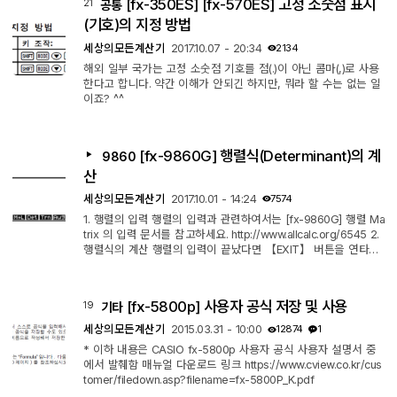
[fx-350ES] [fx-570ES] 고정 소숫점 표시
21
공통
0] 시리즈(MS, ES) 및 [fx-350ES] 기종 모두 같은 버튼에 할당되
어 있고, 사용법도 같습니다. [fx-350MS] 기종은 【nCr】 버튼
(기호)의 지정 방법
이 【Alpha】 키 아래에 따...
세상의모든계산기
2017.10.07 - 20:34
2134
해외 일부 국가는 고정 소숫점 기호를 점(.)이 아닌 콤마(,)로 사용
한다고 합니다. 약간 이해가 안되긴 하지만, 뭐라 할 수는 없는 일
이죠? ^^
[fx-9860G] 행렬식(Determinant)의 계
9860
산
세상의모든계산기
2017.10.01 - 14:24
7574
1. 행렬의 입력 행렬의 입력과 관련하여서는 [fx-9860G] 행렬 Ma
trix 의 입력 문서를 참고하세요. http://www.allcalc.org/6545 2.
행렬식의 계산 행렬의 입력이 끝났다면 【EXIT】 버튼을 연타하
여 메인 화면으로 돌아오세요. 【OPTN】【F2】 를 누르면 행렬
관련 명령어가 화면 하단에 표시됩니다. 세번째 Det가 행렬식 명
령어 입니다. 【F3】 을 눌러 Det 명령어를 불러내고 그 뒤에 1에
[fx-5800p] 사용자 공식 저장 및 사용
19
기타
서 입력한 행렬을 (Mat 변수명 꼴로)입력합니다. 일반 변수명과 동
일하게 【ALPHA】 키 조합을 이용하시면 됩니다. 3. 주의사항
세상의모든계산기
2015.03.31 - 10:00
12874
1
(Ma ERROR) Det Mat ...
* 이하 내용은 CASIO fx-5800p 사용자 공식 사용자 설명서 중
에서 발췌함 매뉴얼 다운로드 링크 https://www.cview.co.kr/cus
tomer/filedown.asp?filename=fx-5800P_K.pdf