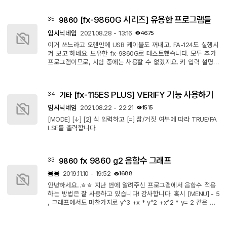
보입니다. [G vs G II]가장 큰 체감상 차이는 G2 는 Backlight 가
들어온다는 것이고, 그 외에 자잘한 차이가 있긴 한 것 같습니다.
[fx-9860G 시리즈] 유용한 프로그램들
35
9860
Math Input/Output ↔ Line Input/Output 관련하여 보면 둘 다 설
정에서 다른 모드로 변경은 가능하지만 기본 설정값(Default)에
임시닉네임
2021.08.28 - 13:16
4675
있어서 G는 Line인데...
이거 쓰느라고 오랜만에 USB 케이블도 꺼내고, FA-124도 실행시
켜 보고 하네요. 보유한 fx-9860G로 테스트했습니다. 모두 추가
프로그램이므로, 시험 중에는 사용할 수 없겠지요. 키 입력 설명
시 구분 기호로 사용하는 대괄호 생략하고 띄어쓰기로 대체하였
습니다. 키 설명이 여러 개인데 하나하나 다 하기 너무 힘듭니다.
나눗셈 기호는 / 로 대체합니다. 일부 fx-9860GII는 fx-9860G와
[fx-115ES PLUS] VERIFY 기능 사용하기
34
기타
사용되는 CPU가 다르므로, 프로그램이 동작하지 않을 수 있습니
다. 0. FA-124 프로그램을 계산기에 넣고 뺄 때 쓰는 프로그램입
임시닉네임
2021.08.22 - 22:21
1515
니다. 다운로드 https:...
[MODE] [↓] [2] 식 입력하고 [=] 참/거짓 여부에 따라 TRUE/FA
LSE를 출력합니다.
fx 9860 g2 음함수 그래프
33
9860
믐믐
2019.11.10 - 19:52
1688
안녕하세요...ㅎㅎ 지난 번에 알려주신 프로그램에서 음함수 적용
하는 방법은 잘 사용하고 있습니다! 감사합니다. 혹시 [MENU] - 5
, 그래프에서도 마찬가지로 y^3 +x * y^2 +x^2 * y= 2 같은 음
함수 식을 그래프로 표현하고 싶은데 가능할까요??