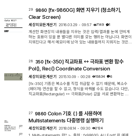
시리즈도 구형인데, MS는 ES보다도 구형이니까 제발 살 생각하
지 마세요.
[fx-9860G] 화면 지우기 (청소하기,
29
9860
Clear Screen)
세상의모든계산기
2016.03.29 - 09:57
7149
1
계산한 화면상의 내용들을 지우는 것은 입력/결과를 눈에 안띄게
하는 효용이 있을 뿐 별다른 의미를 갖는 행위는 아닙니다. 화면이
지워진다고 해서 메모리에 남아 있는 내용들까지 지워지는 것은
아니기 때문입니다. 그럼에도 불구하고 화면을 청소하고 싶다면
다음의 방법을 사용합니다. 1. Input Mode : Linear IO 일 때 【A
C/on】 : 화면 전체를 Clear 2. Input Mode : Math IO 일 때 화
[fx-350] 직교좌표 ↔ 극좌표 변환 함수
28
350
면의 하단에 "JUMP / DEL / ▶MAT / MATH" 가 표시된 상태에
서 (다른 표시가 되어 있으면 【EXIT】 연타) 【F2】【F2】【F
Pol(), Rec() Coordinate Conversion
1】 (Delete All) : 화면 ...
세상의모든계산기
2015.10.09 - 00:28
15834
6
[fx-350] 기종은 복소수를 직접 취급할 수 없기 때문에, 복소수
(페이저) 연산을 할 수 없고, 형식을 바꿔볼 수도 없습니다. 다만,
직교좌표(Rectangular) ↔ 극좌표(Polar) 값을 서로 변환하는 함
수 Pol(), Rec() 를 사용할 수는 있습니다. 예시 : [fx-350 ES], [fx
-82 ES] (주의!) 각도 단위를 설정을 확인합니다. (Degree or Ra
dian) 직교좌표 ▶ 극좌표 : Pol(x,y) 결과 (r, θ) 【SHIFT】【+】
Colon 기호 (:) 를 사용하여
27
9860
【x좌표값】【SHIFT】【)】【y좌표값】【)】【=】 └ 결과값
r은 변수 X에, θ는 변수 Y에 저장됩니다. 극좌표 ▶ 직교좌표 : R
Multistatements 다중명령 실행하기
ec(r, θ) 결과 (x,y)...
세상의모든계산기
2018.08.14 - 09:30
2124
1. Multi-statements 란? ㄴ 출처 : fx9860G_AU_E.pdf 위 예제