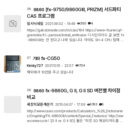
[fx-9750/9860GIII, PRIZM] 서드파티
38
9860
CAS 프로그램
임시닉네임
2021.09.02 - 14:49
3151
4
https://gall.dcinside.com/m/calc/164 https://www-fourier.ujf-
grenoble.fr/~parisse/install_en#casio 디시인사이드 글 보면 fx
-9860GII는 안 된다고 나와 있습니다. 아마도 SH-4 CPU 탑재 모
델만 되나 봅니다.
fx-CG50
37
기타
Kimky727
2021.10.15 - 22:57
1734
해외에서 10만원 주고 샀습니다
fx-9860G, G II, G II SD 버전별 차이점
36
9860
비교
세상의모든계산기
2015.04.07 - 17:09
5763
5
http://www.casio.com/products/Calculators_%26_Dictionarie
s/Graphing/FX-9860GII/content/Special_Features/ http://ww
w.cview.co.kr/ [G II vs G II SD] 둘은 "외장 SD 메모리카드를 이
용할 수 있다/없다"의 차이가 있을 뿐, 그 외 차이는 없는 것으로