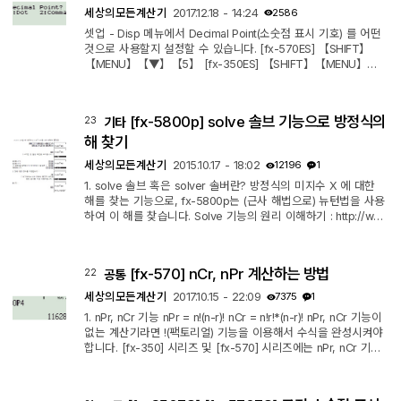
세상의모든계산기
2017.12.18 - 14:24
2586
셋업 - Disp 메뉴에서 Decimal Point(소숫점 표시 기호) 를 어떤
것으로 사용할지 설정할 수 있습니다. [fx-570ES] 【SHIFT】
【MENU】【▼】【5】 [fx-350ES] 【SHIFT】【MENU】
【▼】【4】 ※ ES 시리즈에서는 천자릿수를 구분하는 컴마는
설정할 수 없습니다.
[fx-5800p] solve 솔브 기능으로 방정식의
23
기타
해 찾기
세상의모든계산기
2015.10.17 - 18:02
12196
1
1. solve 솔브 혹은 solver 솔버란? 방정식의 미지수 X 에 대한
해를 찾는 기능으로, fx-5800p는 (근사 해법으로) 뉴턴법을 사용
하여 이 해를 찾습니다. Solve 기능의 원리 이해하기 : http://ww
w.allcalc.org/11532 이 방법은 시작점(=출발점=추정값=initial gu
ess) 에서 방법상 가까운 해를 찾아가기 때문에 단 하나의 해만을
찾을 수 있습니다. 해가 여러개인 경우 시작점을 변경하여 다른 해
[fx-570] nCr, nPr 계산하는 방법
22
공통
를 찾아야 합니다. 2. solve 지원 형식 형식1 : Y= f(X) 형식2 : f
(X) = g(A,B,C) 형식3 : f(X,Y) f(X,Y) = 0 꼴로 간주 됨 3. solve
세상의모든계산기
2017.10.15 - 22:09
7375
1
사용하기 ...
1. nPr, nCr 기능 nPr = n!(n-r)! nCr = n!r!*(n-r)! nPr, nCr 기능이
없는 계산기라면 !(팩토리얼) 기능을 이용해서 수식을 완성시켜야
합니다. [fx-350] 시리즈 및 [fx-570] 시리즈에는 nPr, nCr 기능
이 있으므로 간단하게 계산을 할 수 있습니다. (곱하기와 나누기
버튼 윗쪽을 잘 살펴보세요) 2. 계산 예시 【20】【SHIFT】
【×】【4】【=】 【20】【SHIFT】【÷】【4】【=】 [fx-57