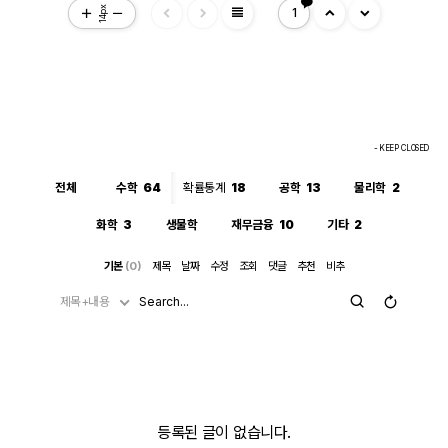
view_headline
14px
1
- KEEP CLOSED
전체
수학
64
확률통계
18
공학
13
물리학
2
화학
3
생물학
재무금융
10
기타
2
기본
(0)
제목
날짜
수정
조회
댓글
추천
비추
제목+내용
등록된 글이 없습니다.