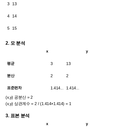
3
13
4
14
5
15
2. 모 분석
x
y
3
13
평균
2
2
분산
1.414...
1.414...
표준편차
(x,y) 공분산 = 2
(x,y) 상관계수 = 2 / (1.414×1.414) = 1
3. 표본 분석
x
y