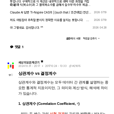
뜻입니다. 구체적으로 이 계산은 내부적으로 대략 이런 과정을 거칩
즉 원래 식(복소수)과 그 켤레복소수를 곱해서 실수부·허수부 제곱합
니다.
을 만들고, 거기에 다시 제곱근을 씌우는 과정입니다. 이 과정에서
√(x²) → x 또는 √a·√b → √(ab) 같은 규칙들이 쓰이는데, 이런
Claude AI 답변 TI-Nspire CAS의 | (such that / 조건대입) 연산자
2026 07.19
규칙들은 x가 실수이고 0 이상일 때만 엄밀하게 성립합니다. CAS는
는 대입 시점의 수식 형태를 그대로 두고 기호만 치환하는 연산입니
이 조건들을 일일이 다 추적하지 않고 넘어가면서, 원래는 (e≠0, r+l
다. 대입 후에 처음부터 다시 "실수부/허수부 분리, 유리화" 같은 재간
저도 어림잡아 추측할 뿐이지 정확한 이유를 알지는 못합니다. 질
2026 07.19
·ω·i ≠ 0 등) 복소수 특유의 좁은 정의역을 가진 식을, r, l, ω가 어떤
소화를 자동으로 수행하지 않습니다. 이 차이가 지금 보신 결과 차이
문하신 사진을 그대로 (Gemini 3.5 Flash / ChatGPT / Claude So
실수여도(부호 무관하게) 정의되는 1/√(r²+l²·ω²)라는 더 넓은 정의
의 핵심입니다. 첫 번째 경우 (|er/(e·r)| | con_1 and con → 실패) 이
nnet 5) AI에 넣어 보니 claude AI 가 제일 합리적인 답변을 주어서
아 그렇네요. 감사합니다. ^^
2026 04.28
역의 식으로 바꿔버린 것입니다. CAS는 이 손실을 감지하고 경고를
시점의 식은 아직 r + l·ω·i 형태의 복소수 그대로입니다 (i가 살아있
이를 붙여 넣습니다.
띄운 것입니다. 이게 왜 조건 대입 성공과 연결되는가 정리하면, 이
음). 여기에 con_1: ω = √(1-c·r²)/(√c·l)을 대입하면, 분모 안에 i ·
경고는 사실상 이런 뜻입니다. "나는 이 결과를 만들면서 원래 식이
√(1-c·r²) 라는 항이 새로 생깁니다. 문제는 CAS가 √(1-c·r²)이 실
글쓴이
의
서명
작성글
감추기
가지고 있던 정의역 제약 정보(부호 조건, i 관련 조건 등)를 이미 버
수인지(즉 1-c·r² ≥ 0인지) 판단할 근거가 없다는 겁니다. 저장해 두
렸다." 바로 이 "정의역 정보를 버린" 상태가 이후 con_1 대입을 매
신 con 조건은 c>0, l>0, r>0뿐이고, 1-c·r²≥0이라는 조건은 포함
댓글
1
끄럽게 만드는 원인입니다. 첫 번째 시도에서는 i가 살아있는 원래 식
되어 있지 않습니다. 그래서 CAS는 i와 이 무리식을 더 정리(유리화,
에 조건을 대입했기 때문에, CAS가 √(1-c·r²)이 실수인지(정의역
실수부·허수부 재결합)하지 못하고 있는 그대로 남겨둡니다. 결과에
조건: 1-c·r² ≥ 0) 계속 추적하려고 했고, 그 정보가 con에 없어서
여전히 i가 보이는 이유입니다. 두 번째 경우 (결과값 1/√(r²+l²·ω²)
더 이상 정리를 못 하고 멈췄습니다. 두 번째 시도에서는 절댓값 계
에 대입 → 성공) |er/(e·r)| (절댓값/모듈러스) 연산은 그 자체로 이미
산 단계에서 이미 그런 세밀한 정의역 추적을 CAS 스스로 포기(단
"복소수 → 실수" 변환을 완료한 결과입니다. 즉 1/√(r²+l²·ω²)에는
세상의모든계산기
순화)했기 때문에, 이후 ω에 무리식을 대입해도 "이게 실수가 맞
더 이상 i가 없고, 순수하게 r, l, ω로만 이루어진 실수식입니다. 이 식
#21615
2024.10.31 - 20:17
2017.10.24 - 13:33
나?" 하는 검증 절차 없이 그냥 대수적으로 치환·정리해 버립니다. 그
에 ω = con_1을 대입하는 것은 그냥 실수 대수식에 실수 대입하는
래서 깔끔하게 √c/√l이 나온 겁니다. 한 줄 요약 절댓값 계산 시 뜬
상관계수 vs 결정계수
것이므로, i와 무리식이 뒤엉키는 문제 자체가 발생하지 않습니다. 그
0
"정의역이 넓어졌을 수 있다"는 경고는, CAS가 그 순간에 원래 식의
래서 바로 깔끔하게 √c/√l로 정리됩니다. 정리하면 절댓값(모듈러
엄밀한 조건(정의역)을 놓쳤다는 신호이고, 바로 그 "조건을 놓친 상
스) 계산은 "이 값들이 실수다"라는 가정을 이미 내부적으로 써서 i를
상관계수와 결정계수는 모두 데이터 간 관계를 설명하는 중
태"이기 때문에 뒤에 이어지는 조건식 대입이 막힘없이 진행된 것입
제거하는 연산입니다. 그 연산을 조건 대입 이전에 해두면, 이후 대입
니다. 다만 그 대가로, 결과인 1/√(r²+l²·ω²)이나 최종 √c/√l이 원
은 단순 실수 대입이라 문제없이 정리됩니다. 반대로 i가 남아있는 식
요한 통계적 지표이지만, 그 의미와 계산 방식, 해석에 차이
래 회로 조건(i≠0이 되는 경계, 분모가 0이 되는 경우 등)에서는 엄
에 무리식을 포함한 조건을 먼저 대입하면, 그 무리식의 실수성/부호
가 있습니다.
밀히 성립하지 않을 수 있다는 점은 감안하셔야 합니다. 실제 물리적
에 대한 가정이 없어서 CAS가 i를 소거하는 재간소화를 못 하고 멈
으로는 r, l, c > 0이고 결과도 물리적으로 타당한 형태라 문제없어
춰버립니다. 실용적 팁: 복소식에 조건을 대입해야 할 때는 가능하면
r
보이지만, 수학적 엄밀성 측면에서는 "정의역이 넓어진 근사적 결
절댓값·실수화(유리화) 등을 먼저 끝내서 i를 없앤 뒤 조건을 대입하
1. 상관계수 (Correlation Coefficient,
)
과"라는 꼬리표가 붙어있는 셈입니다.
거나, 대입 후 결과에 다시 simplify/expand/combine 같은 명령을
한 번 더 걸어주면 (필요한 도메인 조건과 함께) 정리가 되는 경우가
많습니다.
- 의미: 두 변수 간의
선형 관계
의 강도와 방향을 나타내는