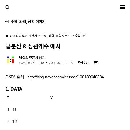
세모계
수학, 과학, 공학 이야기
세상의 모든 계산기
수학, 과학, 공학 이야기
수학
(
)
공분산 & 상관계수 예시
세상의모든계산기
4034
1
2024.06.26 - 11:48
2016.06.11 - 09:20
DATA 출처 : http://blog.naver.com/leerider/100189040284
1. DATA
x
y
1
11
2
12