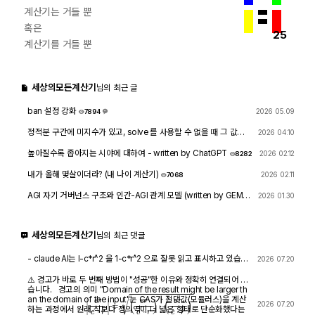
계산기는 거들 뿐
혹은
25
계산기를 거들 뿐
세상의모든계산기
님의 최근 글
ban 설정 강화
2026 05.09
7894
1
정적분 구간에 미지수가 있고, solve 를 사용할 수 없을 때 그 값을
2026 04.10
확인하려면?
1759
4
높아질수록 좁아지는 시야에 대하여 - written by ChatGPT
2026 02.12
8282
내가 올해 몇살이더라? (내 나이 계산기)
2026 02.11
7068
AGI 자기 거버넌스 구조와 인간-AGI 관계 모델 (written by GEMIN
2026 01.30
I & GPT)
8454
1
세상의모든계산기
님의 최근 댓글
- claude AI는 l-c*r^2 을 1-c*r^2 으로 잘못 읽고 표시하고 있습니
2026 07.20
다. - TI-nspire CAS 계산기에 l-c*r^2 ≥0 을 조건에 추가해 계산
해 보아도 결과는 바뀌지 않습니다.
⚠️ 경고가 바로 두 번째 방법이 "성공"한 이유와 정확히 연결되어 있
습니다. 경고의 의미 "Domain of the result might be larger th
an the domain of the input"는 CAS가 절댓값(모듈러스)을 계산
|
e
r
e
⋅
r
|
=
(
e
r
e
⋅
r
)
⋅
(
e
r
e
⋅
r
)
―
2026 07.20
하는 과정에서 원래 식보다 정의역이 더 넓은 형태로 단순화했다는